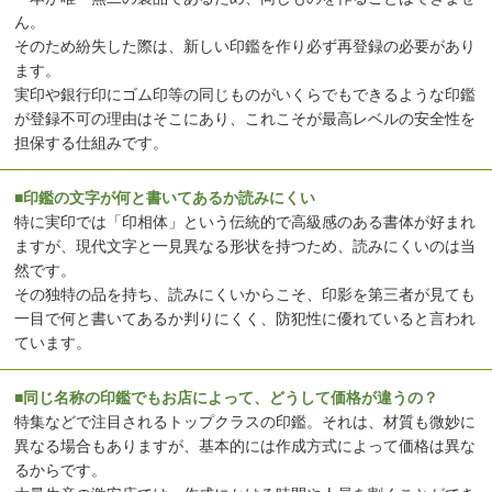
ん。
そのため紛失した際は、新しい印鑑を作り必ず再登録の必要があり
ます。
実印や銀行印にゴム印等の同じものがいくらでもできるような印鑑
が登録不可の理由はそこにあり、これこそが最高レベルの安全性を
担保する仕組みです。
■印鑑の文字が何と書いてあるか読みにくい
特に実印では「印相体」という伝統的で高級感のある書体が好まれ
ますが、現代文字と一見異なる形状を持つため、読みにくいのは当
然です。
その独特の品を持ち、読みにくいからこそ、印影を第三者が見ても
一目で何と書いてあるか判りにくく、防犯性に優れていると言われ
ています。
■同じ名称の印鑑でもお店によって、どうして価格が違うの？
特集などで注目されるトップクラスの印鑑。それは、材質も微妙に
異なる場合もありますが、基本的には作成方式によって価格は異な
るからです。