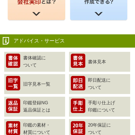
アドバイス・サービス
書体確認に
書体見本
ついて
即日配送に
旧字見本一覧
ついて
印鑑登録NG
手彫り仕上げ
返品保証とは
印鑑について
印鑑の素材・
20年保証に
材質について
ついて