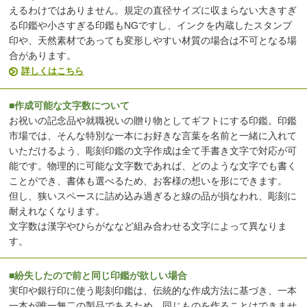
えるわけではありません。規定の直径サイズに収まらない大きすぎ
る印鑑や小さすぎる印鑑もNGですし、インクを内蔵したスタンプ
印や、天然素材であっても変形しやすい材質の場合は不可となる場
合があります。
詳しくはこちら
■作成可能な文字数について
お祝いの記念品や就職祝いの贈り物としてギフトにする印鑑。印鑑
市場では、そんな特別な一本にお好きな言葉を名前と一緒に入れて
いただけるよう、彫刻印鑑の文字作成は全て手書き文字で対応が可
能です。物理的に可能な文字数であれば、どのような文字でも書く
ことができ、書体も選べるため、お客様の想いを形にできます。
但し、狭いスペースに詰め込み過ぎると線の品が損なわれ、彫刻に
耐えれなくなります。
文字数は漢字やひらがななど組み合わせる文字によって異なりま
す。
■紛失したので前と同じ印鑑が欲しい場合
実印や銀行印に使う彫刻印鑑は、伝統的な作成方法に基づき、一本
一本が唯一無二の製品であるため、同じものを作ることはできませ