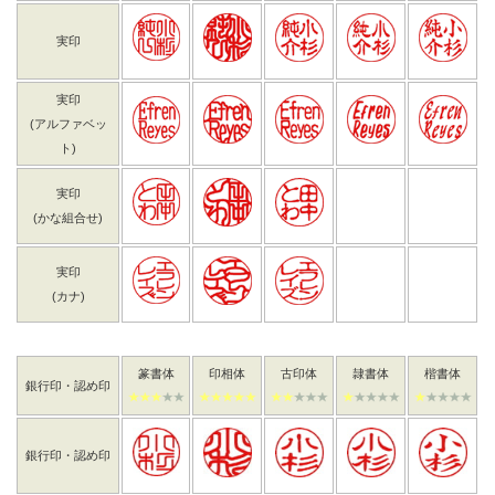
実印
実印
(アルファベッ
ト)
実印
(かな組合せ)
実印
(カナ)
篆書体
印相体
古印体
隷書体
楷書体
銀行印・認め印
銀行印・認め印