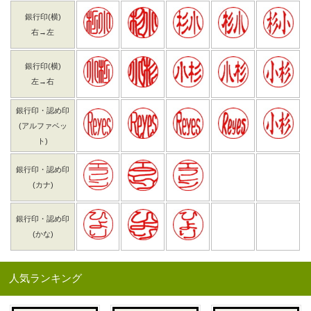
銀行印(横)
右→左
銀行印(横)
左→右
銀行印・認め印
(アルファベッ
ト)
銀行印・認め印
(カナ)
銀行印・認め印
(かな)
人気ランキング