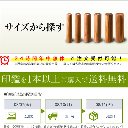
■印鑑市場の配送目安
08/07(金)
08/10(月)
08/11(火)
ご注文
出 荷
お届け
天候、交通事情、ご注文状況、運送会社の配送状況等により延着の場合もございますのでご了