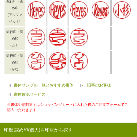
銀行印・認
め印
(アルファ
ベット)
銀行印・認
め印
(カナ)
銀行印・認
め印
(かな)
書体サンプル一覧とおすすめ書体
旧字のお客様
書体確認サービス
※書体や彫刻文字はショッピングカートに入れた後のご注文フォームでご
記入いただきます。
印鑑 認め印(個人)を印材から探す