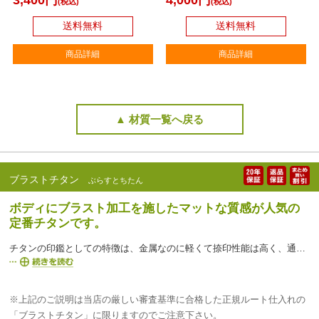
3,400円
4,000円
(税込)
(税込)
送料無料
送料無料
商品詳細
商品詳細
▲ 材質一覧へ戻る
ブラストチタン
ぶらすとちたん
ボディにブラスト加工を施したマットな質感が人気の
定番チタンです。
チタンの印鑑としての特徴は、金属なのに軽くて捺印性能は高く、通常の印材より落下などによる欠けが起こりにくい強度、耐久性が非常に高いということです。彫刻刀よりも硬い金属のため、彫刻刀が入らず、手彫りができませんので、チタン印鑑のお求めは、偽造されにくい「手書き文字」での印鑑作成が可能な印鑑市場で是非どうぞ！
※上記のご説明は当店の厳しい審査基準に合格した正規ルート仕入れの
「ブラストチタン」に限りますのでご注意下さい。