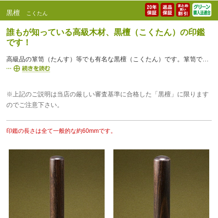
黒檀
こくたん
誰もが知っている高級木材、黒檀（こくたん）の印鑑
です！
高級品の箪笥（たんす）等でも有名な黒檀（こくたん）です。箪笥では高級品ですが、印材くらいの大きさになると多くとれるため印材の中では決して高級品ではなくお手頃感があります。硬い木材で且つ美しい光沢もあるので、古くから高級家具としても重宝されてきました。印鑑の素材としても人気です。
※上記のご説明は当店の厳しい審査基準に合格した「黒檀」に限ります
のでご注意下さい。
印鑑の長さは全て一般的な約60mmです。