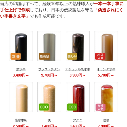
当店の印鑑はすべて、経験10年以上の熟練職人が
一本一本丁寧に
手仕上げで作成
しており、日本の伝統製法を守る
「偽造されにく
い手書き文字」
でも作成可能です。
黒水牛
ブラストチタン
ナチュラル黒水牛
オランダ水牛
3,400円～
9,700円～
3,900円～
5,700円～
薩摩本柘
楓
アグニ
琥珀
2,500円～
3,400円～
3,400円～
7,900円～