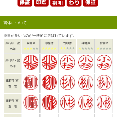
書体について
※量が多いものが一般的に選ばれています。
銀行印・認
篆書体
印相体
古印体
隷書体
楷書体
め印
銀行印・認
め印
銀行印(横)
右→左
銀行印(横)
左→右