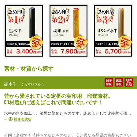
素材・材質から探す
黒水牛
くろすいぎゅう
昔から愛されている定番の実印用 印鑑素材。
印材選びに迷えばこれで間違いないです！
水牛の角を加工し、漆黒に染めたものです。認め印として比較的安価な割には、粘りがあって丈夫であり、特に認め印など重要度の高い印鑑に適しています。欠点として、乾燥に弱く、ひび割れなどを起こしやすいので、角の中心部で採った芯持ち材を使用することが望ましいと言われています。角の中心部になるほど組織が緻密で丈夫になっていきます。その為芯持ち材料は、一本の角で一本しか採れない貴重品です。印鑑市場ではこの最も高級とされる芯持ちのみを認め印としても使用しています。
※同じ名称でも芯持ちでないものなど、安い異なる品質の商品もござい