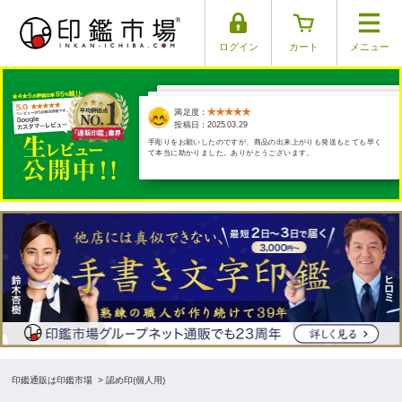
ログイン
カート
メニュー
満足度：
満足度：
満足度：
満足度：
満足度：
投稿日：2025.03.29
投稿日：2025.03.26
投稿日：2025.04.01
投稿日：2025.03.17
投稿日：2025.03.30
手彫りをお願いしたのですが、商品の出来上がりも発送もとても早く
て本当に助かりました。ありがとうございます。
印鑑通販は印鑑市場
> 認め印(個人用)