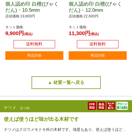
個人認め印 白檀(びゃく
個人認め印 白檀(びゃく
だん)・10.5mm
だん)・12.0mm
店頭価格:19,800円
店頭価格:22,600円
ネット価格:
ネット価格:
9,900円
11,300円
(税込)
(税込)
送料無料
送料無料
商品詳細
商品詳細
▲ 材質一覧へ戻る
ナツメ
なつめ
使えば使うほど味が出る木材です
ナツメはクロウメモドキ科の木材です。強度もあり、使えば使うほど色艶が増すことから 高級家具や仏具などにも用いられます。印鑑の素材として使用されるようになったのは、最近ですが、独特の木目は個性的で耐久性も印鑑の材料として適しております。