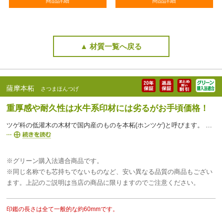
商品詳細
商品詳細
▲ 材質一覧へ戻る
薩摩本柘
さつまほんつげ
重厚感や耐久性は水牛系印材には劣るがお手頃価格！
ツゲ科の低灌木の木材で国内産のものを本柘(ホンツゲ)と呼びます。 ツゲは植物性の印材として認め印に古くから使われてきたもので、見た目にも美しいものですが、象牙や黒水牛に比べ汚れやすく、磨耗や破損の度合いが多いのも確かです。お手頃価格が魅力ですが、永年使用する認め印や使用頻度の高い重要印には不向きです。 印鑑市場ではその中でも最も高級とされる薩摩本柘のみを使用しています。
※グリーン購入法適合商品です。
※同じ名称でも芯持ちでないものなど、安い異なる品質の商品もござい
ます。上記のご説明は当店の商品に限りますのでご注意ください。
印鑑の長さは全て一般的な約60mmです。