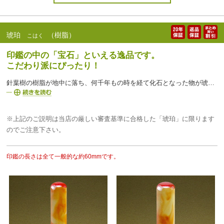
琥珀
（樹脂）
こはく
印鑑の中の「宝石」といえる逸品です。
こだわり派にぴったり！
針葉樹の樹脂が地中に落ち、何千年もの時を経て化石となった物が琥珀となります。長い時代と自然界の作る琥珀は知名度も高く映画ジュラシックパークでも虫入りの琥珀をご覧になった方も多いでしょう。認め印としては強度を保つ為に高硬度の人工樹脂を合成し成形しています。琥珀にはランクがなく基本的にはどの商品も認め印に相応く高品質であり、とにかく美しく宝石のような透明感をもち『神秘の化石』『太陽の石』『人魚の涙』などと呼ばれています。
※上記のご説明は当店の厳しい審査基準に合格した「琥珀」に限ります
のでご注意下さい。
印鑑の長さは全て一般的な約60mmです。