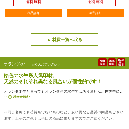
送料無料
送料無料
商品詳細
商品詳細
▲ 材質一覧へ戻る
オランダ水牛
おらんだすいぎゅう
飴色の水牛系人気印材。
天然のそれぞれ異なる風合いが個性的です！
オランダ水牛と言ってもオランダ産の水牛ではありません。世界中に分布する陸牛の角を加工したものです。※白水牛ともいいます。白っぽい飴色をした美しい認め印としても使われる印材で美的感覚に優れ、彫刻しやすい認め印作成に適した品質で、黒水牛と同様乾燥に弱いため、芯持ち材料を使います。印鑑市場では比較的模様の少ない芯持ち・厳選品を使用していますが天然物のためサンプル画像と模様が異なる場合がございます。
※同じ名称でも芯持ちでないものなど、安い異なる品質の商品もござい
ます。上記のご説明は当店の商品に限りますのでご注意ください。