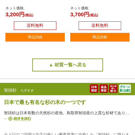
ネット価格:
ネット価格:
3,200円
3,700円
(税込)
(税込)
送料無料
送料無料
商品詳細
商品詳細
▲ 材質一覧へ戻る
智頭杉
ちずすぎ
日本で最も有名な杉の木の一つです
智頭杉は日本有数の天然杉の産地、鳥取県智頭産の上質な杉材であり、古くから吉野杉と同じく評価されてきました。箪笥（たんす）等の木工加工品を作成するときの余った部位を基本的に印鑑の素材として使用しており、環境対にも大変優しい素材です。杉は木材でも柔らかい部類のため印鑑の材料としては不向きでしたが、圧密加工を施すことにより印材に必要な耐久性・捺印性を実現しております。個体差があるので、画像と実際の商品とでは色と模様が多少異なります。
※上記のご説明は当店の厳しい審査基準に合格した「智頭杉」に限りま