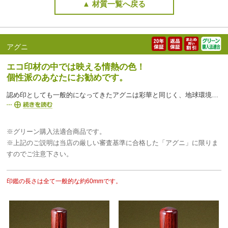
▲ 材質一覧へ戻る
アグニ
エコ印材の中では映える情熱の色！
個性派のあなたにお勧めです。
認め印としても一般的になってきたアグニは彩華と同じく、地球環境の保護を考えたエコ印材で、北海道産の樺材（間伐材）を特殊加工して作られた強度もあるグリーン購入法適合印材です。鮮やかで深みのある赤色と美しい木目が特徴です。特殊加工により樺の木を無駄なく利用できるため、森林資源の有効活用につながります。
※グリーン購入法適合商品です。
※上記のご説明は当店の厳しい審査基準に合格した「アグニ」に限りま
すのでご注意下さい。
印鑑の長さは全て一般的な約60mmです。