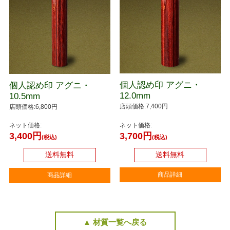
個人認め印 アグニ・
個人認め印 アグニ・
12.0mm
10.5mm
店頭価格:7,400円
店頭価格:6,800円
ネット価格:
ネット価格:
3,700円
3,400円
(税込)
(税込)
送料無料
送料無料
商品詳細
商品詳細
▲ 材質一覧へ戻る