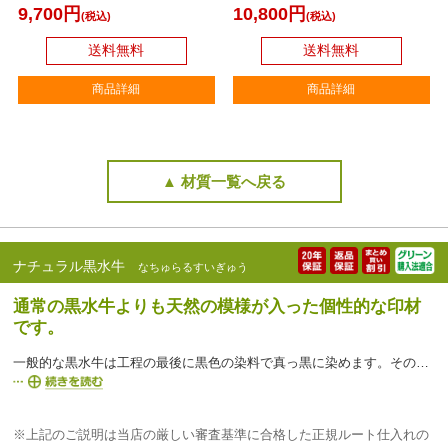
9,700円
10,800円
(税込)
(税込)
送料無料
送料無料
商品詳細
商品詳細
▲ 材質一覧へ戻る
ナチュラル黒水牛
なちゅらるすいぎゅう
通常の黒水牛よりも天然の模様が入った個性的な印材
です。
一般的な黒水牛は工程の最後に黒色の染料で真っ黒に染めます。そのため色目は安定していますが、このナチュラル黒水牛は真っ黒に染める前の水牛の状態です。そのため色目の個体差があり、好みも分かれるところですが、自然な風合いがお好みだという方には適しております。個体差があることをご理解いただき、自然な風合いを好む方にお勧めです。希少性が高いこともポイントです。
※上記のご説明は当店の厳しい審査基準に合格した正規ルート仕入れの