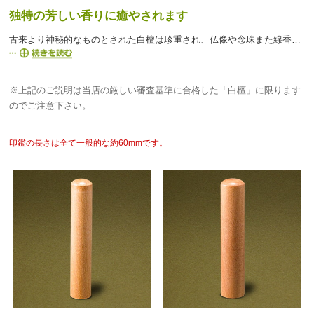
独特の芳しい香りに癒やされます
古来より神秘的なものとされた白檀は珍重され、仏像や念珠また線香・焼香の素材に使われております。白檀はインド・インドネシア・オーストラリアなど太平洋諸島に分布し、人口の栽培は困難なため輸出制限がある国もあり、希少価値は高まるばかりです。素材の耐久性もありますが、最大の特徴はその気品高い香りで、捺印する度にその香りに包まれることでしょう。
※上記のご説明は当店の厳しい審査基準に合格した「白檀」に限ります
のでご注意下さい。
印鑑の長さは全て一般的な約60mmです。