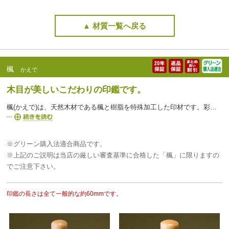
▲ 材質一覧へ戻る
楓
かえで
木目が美しいこだわりの印鑑です。
楓(かえで)は、天然木材である楓と樹脂を特殊加工した印材です。彩華と同じく、認め印として長年使用してもヒズミ・曲がり・ヒビ割れ・サイズの狂いが少なく水牛並の強度があります。資源の枯渇を避ける為開発された印材という事で、環境関連企業団体に推薦されています。特に独特の木目が大変美しく認め印でも人気の印材です。
※グリーン購入法適合商品です。
※上記のご説明は当店の厳しい審査基準に合格した「楓」に限りますの
でご注意下さい。
印鑑の長さは全て一般的な約60mmです。