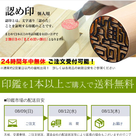
■印鑑市場の配送目安
08/09(日)
08/12(水)
08/13(木)
ご注文
出 荷
お届け
天候、交通事情、ご注文状況、運送会社の配送状況等により延着の場合もございますのでご了