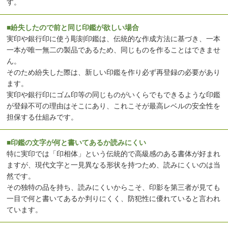
す。
■紛失したので前と同じ印鑑が欲しい場合
実印や銀行印に使う彫刻印鑑は、伝統的な作成方法に基づき、一本
一本が唯一無二の製品であるため、同じものを作ることはできませ
ん。
そのため紛失した際は、新しい印鑑を作り必ず再登録の必要があり
ます。
実印や銀行印にゴム印等の同じものがいくらでもできるような印鑑
が登録不可の理由はそこにあり、これこそが最高レベルの安全性を
担保する仕組みです。
■印鑑の文字が何と書いてあるか読みにくい
特に実印では「印相体」という伝統的で高級感のある書体が好まれ
ますが、現代文字と一見異なる形状を持つため、読みにくいのは当
然です。
その独特の品を持ち、読みにくいからこそ、印影を第三者が見ても
一目で何と書いてあるか判りにくく、防犯性に優れていると言われ
ています。