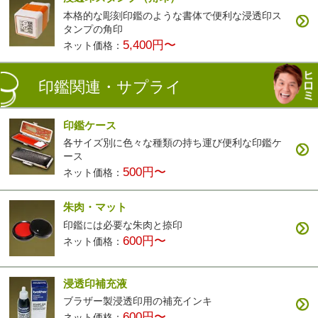
本格的な彫刻印鑑のような書体で便利な浸透印ス
タンプの角印
5,400円〜
ネット価格：
印鑑関連・サプライ
印鑑ケース
各サイズ別に色々な種類の持ち運び便利な印鑑ケ
ース
500円〜
ネット価格：
朱肉・マット
印鑑には必要な朱肉と捺印
600円〜
ネット価格：
浸透印補充液
ブラザー製浸透印用の補充インキ
600円〜
ネット価格：