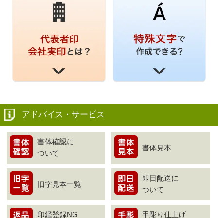
アドバイス・サービス
書体確認に
書体見本
ついて
即日配送に
旧字見本一覧
ついて
印鑑登録NG
手彫り仕上げ