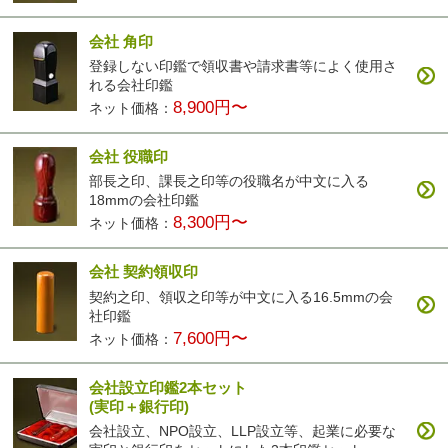
会社 角印
登録しない印鑑で領収書や請求書等によく使用さ
れる会社印鑑
8,900円〜
ネット価格：
会社 役職印
部長之印、課長之印等の役職名が中文に入る
18mmの会社印鑑
8,300円〜
ネット価格：
会社 契約領収印
契約之印、領収之印等が中文に入る16.5mmの会
社印鑑
7,600円〜
ネット価格：
会社設立印鑑2本セット
(実印＋銀行印)
会社設立、NPO設立、LLP設立等、起業に必要な