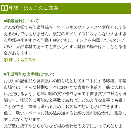
印鑑・はんこの豆知識
■印鑑登録について
どんな印鑑でも印鑑登録をしてビジネスやオフィスで実印として使
えるわけではありません。規定の直径サイズに収まらない大きすぎ
る印鑑や小さすぎる印鑑もNGですし、インクを内蔵したスタンプ
印や、天然素材であっても変形しやすい材質の場合は不可となる場
合があります。
詳しくはこちら
■作成可能な文字数について
お祝いの記念品や就職祝いの贈り物としてギフトにする印鑑。印鑑
市場では、そんな特別な一本にお好きな言葉を名前と一緒に入れて
いただけるよう、彫刻印鑑の文字作成は全て手書き文字で対応が可
能です。物理的に可能な文字数であれば、どのような文字でも書く
ことができ、書体も選べるため、お客様の想いを形にできます。
但し、狭いスペースに詰め込み過ぎると線の品が損なわれ、彫刻に
耐えれなくなります。
文字数は漢字やひらがななど組み合わせる文字によって異なりま