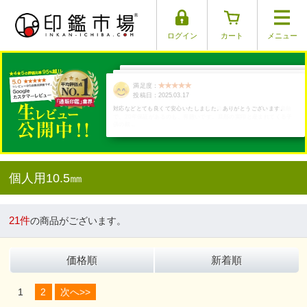
ログイン
カート
メニュー
満足度：
満足度：
満足度：
満足度：
満足度：
投稿日：2025.04.01
投稿日：2025.03.17
投稿日：2025.03.26
投稿日：2025.03.30
投稿日：2025.03.29
本当に手彫りか心配になるくらい、早い発送でした。商品は凄く素敵
で、20年保証があるのも、有難いです。旦那の実印と産まれてくる子
供の銀…
個人用10.5㎜
21件
の商品がございます。
価格順
新着順
1
2
次へ>>