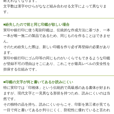
耐えれなくなります。
文字数は漢字やひらがななど組み合わせる文字によって異なりま
す。
■紛失したので前と同じ印鑑が欲しい場合
実印や銀行印に使う彫刻印鑑は、伝統的な作成方法に基づき、一本
一本が唯一無二の製品であるため、同じものを作ることはできませ
ん。
そのため紛失した際は、新しい印鑑を作り必ず再登録の必要があり
ます。
実印や銀行印にゴム印等の同じものがいくらでもできるような印鑑
が登録不可の理由はそこにあり、これこそが最高レベルの安全性を
担保する仕組みです。
■印鑑の文字が何と書いてあるか読みにくい
特に実印では「印相体」という伝統的で高級感のある書体が好まれ
ますが、現代文字と一見異なる形状を持つため、読みにくいのは当
然です。
その独特の品を持ち、読みにくいからこそ、印影を第三者が見ても
一目で何と書いてあるか判りにくく、防犯性に優れていると言われ