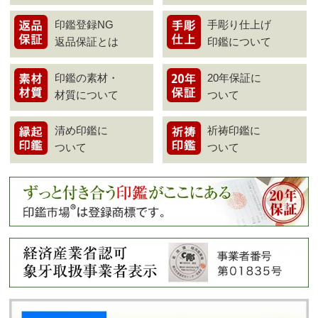
印鑑登録NG
手彫り仕上げ
返品保証とは
印鑑について
印鑑の素材・
20年保証に
材質について
ついて
清め印鑑に
祈祷印鑑に
ついて
ついて