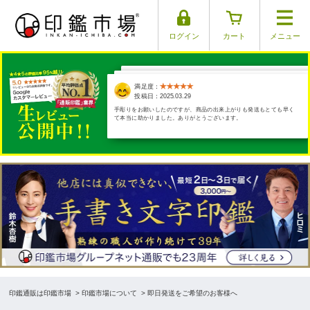
ログイン
カート
メニュー
満足度：
満足度：
満足度：
満足度：
満足度：
投稿日：2025.03.26
投稿日：2025.03.29
投稿日：2025.03.17
投稿日：2025.03.30
投稿日：2025.04.01
手彫りをお願いしたのですが、商品の出来上がりも発送もとても早く
て本当に助かりました。ありがとうございます。
印鑑通販は印鑑市場
>
印鑑市場について
> 即日発送をご希望のお客様へ