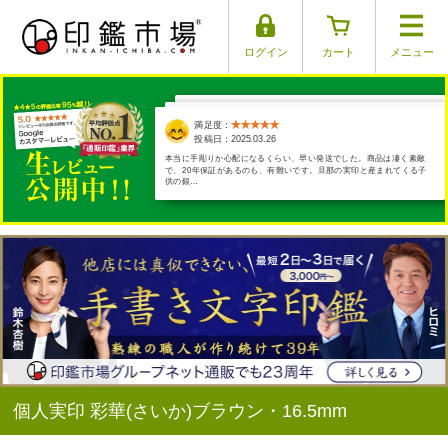
ログイン
カート
メニュー
満足度：
満足度：
満足度：
満足度：
満足度：
投稿日：2025.03.30
投稿日：2025.04.01
投稿日：2025.03.17
投稿日：2025.03.26
投稿日：2025.03.29
本当に手彫りか心配になるくらい、早い発送でした。商品は凄く素敵
で、20年保証があるのも、有難いです。旦那の実印と産まれてくる子
供の銀…
個人実印 彩華(さいか)ブラウン・16.5mm