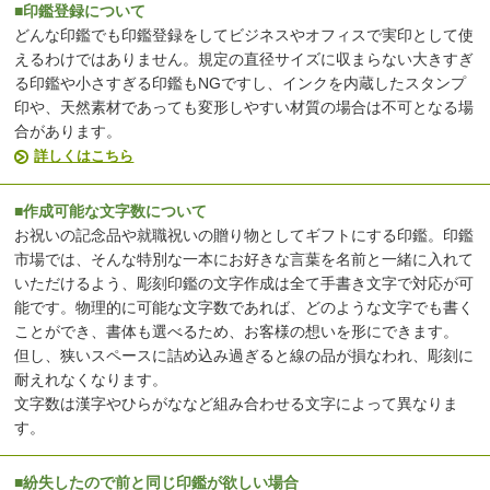
■印鑑登録について
どんな印鑑でも印鑑登録をしてビジネスやオフィスで実印として使
えるわけではありません。規定の直径サイズに収まらない大きすぎ
る印鑑や小さすぎる印鑑もNGですし、インクを内蔵したスタンプ
印や、天然素材であっても変形しやすい材質の場合は不可となる場
合があります。
詳しくはこちら
■作成可能な文字数について
お祝いの記念品や就職祝いの贈り物としてギフトにする印鑑。印鑑
市場では、そんな特別な一本にお好きな言葉を名前と一緒に入れて
いただけるよう、彫刻印鑑の文字作成は全て手書き文字で対応が可
能です。物理的に可能な文字数であれば、どのような文字でも書く
ことができ、書体も選べるため、お客様の想いを形にできます。
但し、狭いスペースに詰め込み過ぎると線の品が損なわれ、彫刻に
耐えれなくなります。
文字数は漢字やひらがななど組み合わせる文字によって異なりま
す。
■紛失したので前と同じ印鑑が欲しい場合