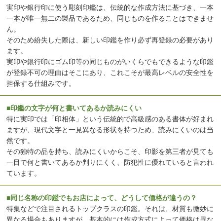
実印や銀行印に使う彫刻印鑑は、伝統的な作成方法に基づき、一本
一本が唯一無二の製品であるため、同じものを作ることはできませ
ん。
そのため紛失した際は、新しい印鑑を作り必ず再登録の必要があり
ます。
実印や銀行印にゴム印等の同じものがいくらでもできるような印鑑
が登録不可の理由はそこにあり、これこそが最高レベルの安全性を
担保する仕組みです。
■印鑑の文字が何と書いてあるか読みにくい
特に実印では「印相体」という伝統的で高級感のある書体が好まれ
ますが、現代文字と一見異なる形状を持つため、読みにくいのは当
然です。
その独特の品を持ち、読みにくいからこそ、印影を第三者が見ても
一目で何と書いてあるか判りにくく、防犯性に優れていると言われ
ています。
■同じ名称の印鑑でもお店によって、どうして価格が違うの？
特集などで注目されるトップクラスの印鑑。それは、材質も微妙に
異なる場合もありますが、基本的には作成方式によって価格は異な