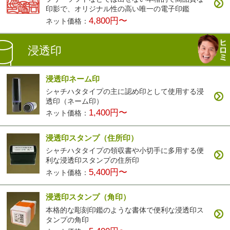
印影で、オリジナル性の高い唯一の電子印鑑
4,800円〜
ネット価格：
浸透印
浸透印ネーム印
シャチハタタイプの主に認め印として使用する浸
透印（ネーム印）
1,400円〜
ネット価格：
浸透印スタンプ（住所印）
シャチハタタイプの領収書や小切手に多用する便
利な浸透印スタンプの住所印
5,400円〜
ネット価格：
浸透印スタンプ（角印）
本格的な彫刻印鑑のような書体で便利な浸透印ス
タンプの角印