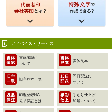
アドバイス・サービス
書体確認に
書体見本
ついて
即日配送に
旧字見本一覧
ついて
印鑑登録NG
手彫り仕上げ
返品保証とは
印鑑について