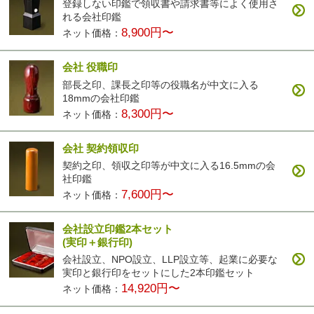
登録しない印鑑で領収書や請求書等によく使用さ
れる会社印鑑
8,900円〜
ネット価格：
会社 役職印
部長之印、課長之印等の役職名が中文に入る
18mmの会社印鑑
8,300円〜
ネット価格：
会社 契約領収印
契約之印、領収之印等が中文に入る16.5mmの会
社印鑑
7,600円〜
ネット価格：
会社設立印鑑2本セット
(実印＋銀行印)
会社設立、NPO設立、LLP設立等、起業に必要な
実印と銀行印をセットにした2本印鑑セット
14,920円〜
ネット価格：