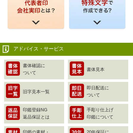
アドバイス・サービス
書体確認に
書体見本
ついて
即日配送に
旧字見本一覧
ついて
印鑑登録NG
手彫り仕上げ
返品保証とは
印鑑について
印鑑の素材・
20年保証に