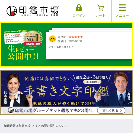
ログイン
カート
メニュー
満足度：
満足度：
満足度：
満足度：
満足度：
投稿日：2025.03.17
投稿日：2025.03.30
投稿日：2025.03.26
投稿日：2025.03.29
投稿日：2025.04.01
本当に手彫りか心配になるくらい、早い発送でした。商品は凄く素敵
で、20年保証があるのも、有難いです。旦那の実印と産まれてくる子
供の銀…
印鑑通販は印鑑市場
> まとめ買い割引について