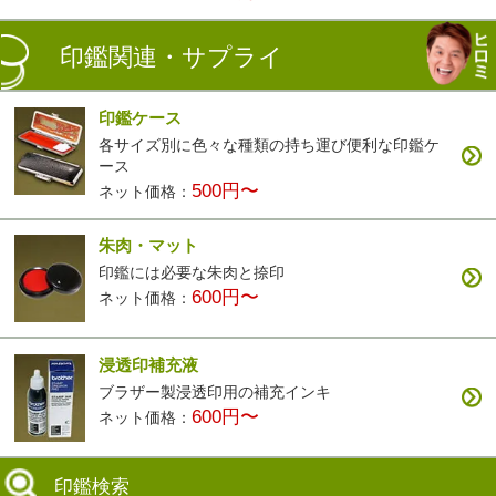
印鑑関連・サプライ
印鑑ケース
各サイズ別に色々な種類の持ち運び便利な印鑑ケ
ース
500円〜
ネット価格：
朱肉・マット
印鑑には必要な朱肉と捺印
600円〜
ネット価格：
浸透印補充液
ブラザー製浸透印用の補充インキ
600円〜
ネット価格：
印鑑検索