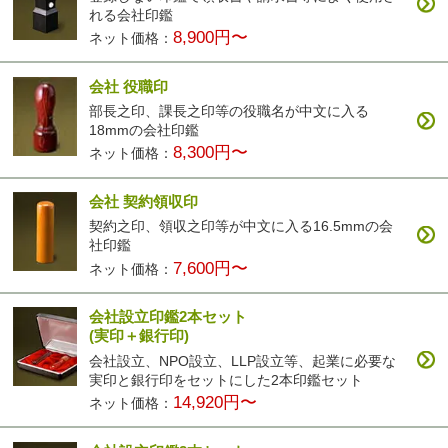
れる会社印鑑
8,900円〜
ネット価格：
会社 役職印
部長之印、課長之印等の役職名が中文に入る
18mmの会社印鑑
8,300円〜
ネット価格：
会社 契約領収印
契約之印、領収之印等が中文に入る16.5mmの会
社印鑑
7,600円〜
ネット価格：
会社設立印鑑2本セット
(実印＋銀行印)
会社設立、NPO設立、LLP設立等、起業に必要な
実印と銀行印をセットにした2本印鑑セット
14,920円〜
ネット価格：