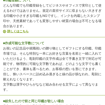
■印鑑登録について
どんな印鑑でも印鑑登録をしてビジネスやオフィスで実印として使
えるわけではありません。規定の直径サイズに収まらない大きすぎ
る印鑑や小さすぎる印鑑もNGですし、インクを内蔵したスタンプ
印や、天然素材であっても変形しやすい材質の場合は不可となる場
合があります。
詳しくはこちら
■作成可能な文字数について
お祝いの記念品や就職祝いの贈り物としてギフトにする印鑑。印鑑
市場では、そんな特別な一本にお好きな言葉を名前と一緒に入れて
いただけるよう、彫刻印鑑の文字作成は全て手書き文字で対応が可
能です。物理的に可能な文字数であれば、どのような文字でも書く
ことができ、書体も選べるため、お客様の想いを形にできます。
但し、狭いスペースに詰め込み過ぎると線の品が損なわれ、彫刻に
耐えれなくなります。
文字数は漢字やひらがななど組み合わせる文字によって異なりま
す。
■紛失したので前と同じ印鑑が欲しい場合