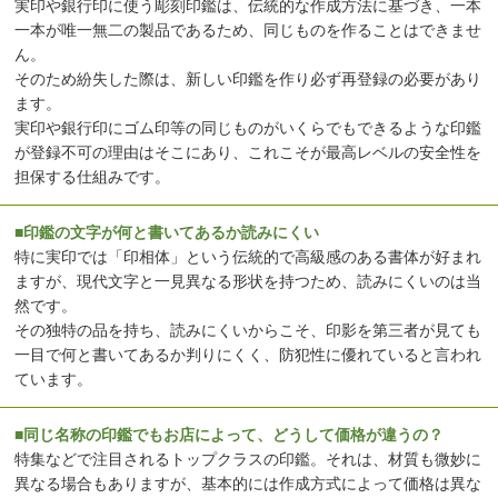
実印や銀行印に使う彫刻印鑑は、伝統的な作成方法に基づき、一本
一本が唯一無二の製品であるため、同じものを作ることはできませ
ん。
そのため紛失した際は、新しい印鑑を作り必ず再登録の必要があり
ます。
実印や銀行印にゴム印等の同じものがいくらでもできるような印鑑
が登録不可の理由はそこにあり、これこそが最高レベルの安全性を
担保する仕組みです。
■印鑑の文字が何と書いてあるか読みにくい
特に実印では「印相体」という伝統的で高級感のある書体が好まれ
ますが、現代文字と一見異なる形状を持つため、読みにくいのは当
然です。
その独特の品を持ち、読みにくいからこそ、印影を第三者が見ても
一目で何と書いてあるか判りにくく、防犯性に優れていると言われ
ています。
■同じ名称の印鑑でもお店によって、どうして価格が違うの？
特集などで注目されるトップクラスの印鑑。それは、材質も微妙に
異なる場合もありますが、基本的には作成方式によって価格は異な