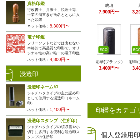
資格印鑑
琥珀
行政書士、弁護士、税理士等、
7,900円〜
3,
士業の肩書きが氏名とともに入
った印鑑
8,300円〜
ネット価格：
電子印鑑
フリーソフトなどでは出せない
本格的で高品質な印影で、オリ
ジナル性の高い唯一の電子印鑑
4,800円〜
ネット価格：
彩華(ブラック)
彩華(
3,400円〜
3,
浸透印
浸透印ネーム印
シャチハタタイプの主に認め印
として使用する浸透印（ネーム
印）
印鑑をカテゴ
1,400円〜
ネット価格：
浸透印スタンプ（住所印）
シャチハタタイプの領収書や小
切手に多用する便利な浸透印ス
個人登録用
タンプの住所印