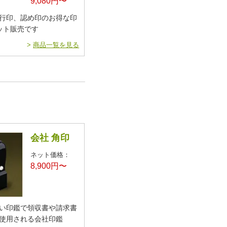
9,080円〜
行印、認め印のお得な印
ット販売です
>
商品一覧を見る
会社 角印
ネット価格：
8,900円〜
い印鑑で領収書や請求書
使用される会社印鑑