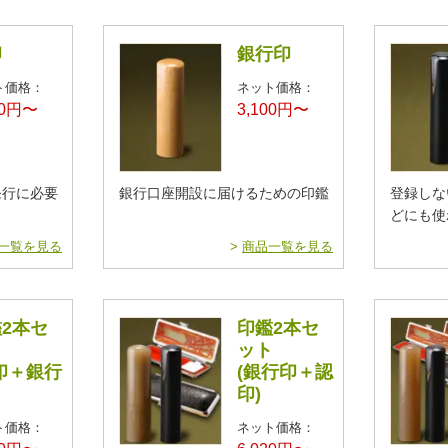
印
銀行印
ト価格：
ネット価格：
00円〜
3,100円〜
発行に必要
銀行口座開設に届けるための印鑑
登録しな
どにも使
一覧を見る
>
商品一覧を見る
2本セ
印鑑2本セ
ト
ット
印＋銀行
(銀行印＋認
印)
ト価格：
ネット価格：