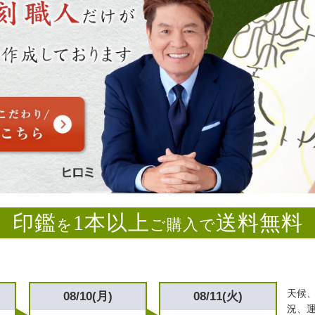
印鑑
1本以上
送料無料
を
ご購入で
天候
08/10(月)
08/11(火)
況、