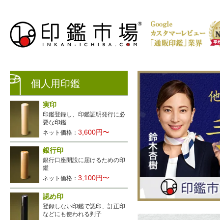
個人用印鑑
実印
印鑑登録し、印鑑証明発行に必
要な印鑑
3,600円〜
ネット価格：
銀行印
銀行口座開設に届けるための印
生レビュー公開中
鑑
3,100円〜
ネット価格：
認め印
登録しない印鑑で認印、訂正印
などにも使われる判子