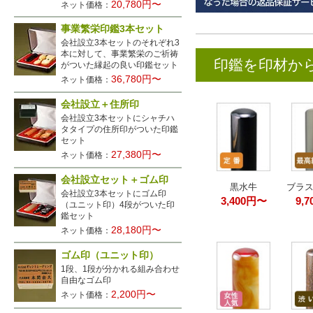
20,780円〜
ネット価格：
事業繁栄印鑑3本セット
会社設立3本セットのそれぞれ3
本に対して、事業繁栄のご祈祷
印鑑を印材か
がついた縁起の良い印鑑セット
36,780円〜
ネット価格：
会社設立＋住所印
会社設立3本セットにシャチハ
タタイプの住所印がついた印鑑
セット
27,380円〜
ネット価格：
会社設立セット＋ゴム印
黒水牛
ブラ
会社設立3本セットにゴム印
3,400円〜
9,
（ユニット印）4段がついた印
鑑セット
28,180円〜
ネット価格：
ゴム印（ユニット印）
1段、1段が分かれる組み合わせ
自由なゴム印
2,200円〜
ネット価格：