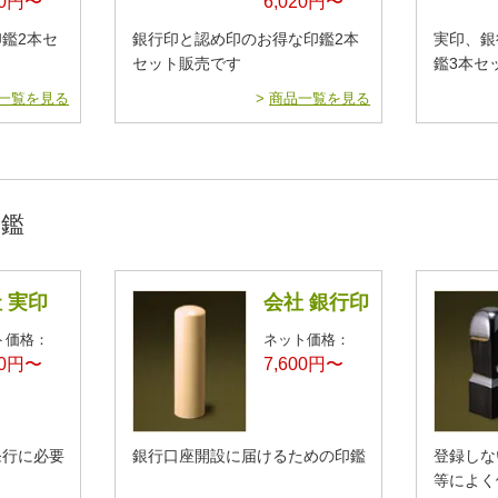
20円〜
6,020円〜
鑑2本セ
銀行印と認め印のお得な印鑑2本
実印、銀
セット販売です
鑑3本セ
一覧を見る
>
商品一覧を見る
印鑑
 実印
会社 銀行印
ト価格：
ネット価格：
00円〜
7,600円〜
発行に必要
銀行口座開設に届けるための印鑑
登録しな
等によく