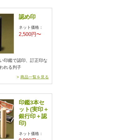
認め印
ネット価格：
2,500円〜
い印鑑で認印、訂正印な
われる判子
>
商品一覧を見る
印鑑3本セ
ット(実印＋
銀行印＋認
印)
ネット価格：