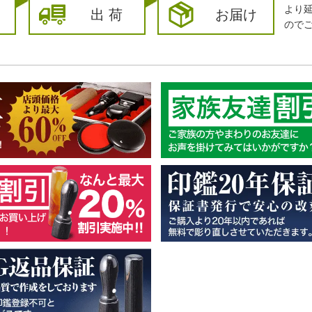
より
出 荷
お届け
ので