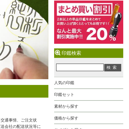
印鑑検索
人気の印鑑
印鑑セット
素材から探す
価格から探す
、交通事情、ご注文状
運送会社の配送状況等に