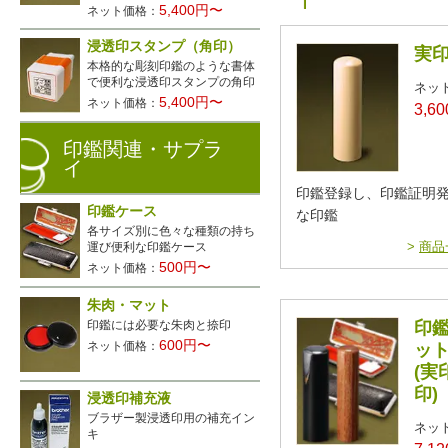
5,400円〜
ネット価格：
浸透印スタンプ（角印）
実
本格的な彫刻印鑑のような書体
で便利な浸透印スタンプの角印
ネッ
5,400円〜
ネット価格：
3,6
印鑑関連・サプラ
イ
印鑑登録し、印鑑証明
印鑑ケース
な印鑑
各サイズ別に色々な種類の持ち
>
商品
運び便利な印鑑ケース
500円〜
ネット価格：
朱肉・マット
印鑑には必要な朱肉と捺印
印鑑
600円〜
ネット価格：
ッ
(実
印)
浸透印補充液
ブラザー製浸透印用の補充イン
ネッ
キ