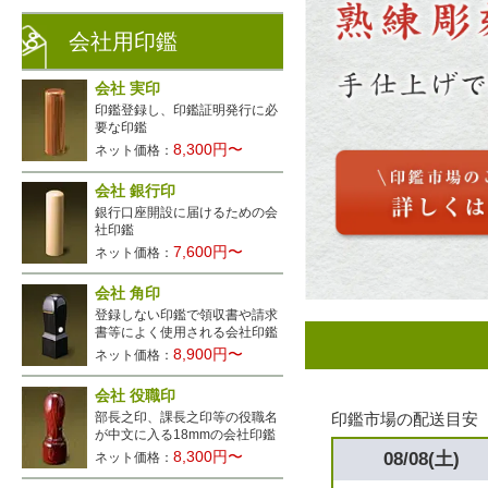
会社用印鑑
会社 実印
印鑑登録し、印鑑証明発行に必
要な印鑑
8,300円〜
ネット価格：
会社 銀行印
銀行口座開設に届けるための会
社印鑑
7,600円〜
ネット価格：
会社 角印
登録しない印鑑で領収書や請求
書等によく使用される会社印鑑
8,900円〜
ネット価格：
会社 役職印
部長之印、課長之印等の役職名
印鑑市場の配送目安
が中文に入る18mmの会社印鑑
8,300円〜
08/08(土)
ネット価格：