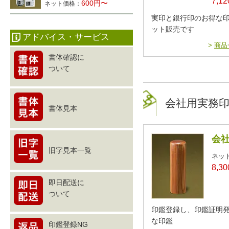
7,1
600円〜
ネット価格：
実印と銀行印のお得な印
ット販売です
アドバイス・サービス
>
商品
書体確認に
ついて
会社用実務
書体見本
会社
旧字見本一覧
ネッ
8,3
即日配送に
ついて
印鑑登録し、印鑑証明
な印鑑
印鑑登録NG