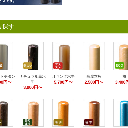
ら探す
ストチタン
ナチュラル黒水
オランダ水牛
薩摩本柘
楓
牛
700円〜
5,700円〜
2,500円〜
3,40
3,900円〜