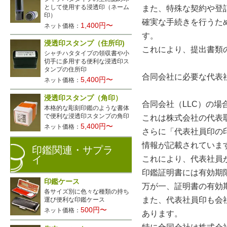
として使用する浸透印（ネーム
また、特殊な契約や登
印）
確実な手続きを行うた
1,400円〜
ネット価格：
す。
浸透印スタンプ（住所印)
これにより、提出書類
シャチハタタイプの領収書や小
切手に多用する便利な浸透印ス
タンプの住所印
合同会社に必要な代表
5,400円〜
ネット価格：
浸透印スタンプ（角印）
合同会社（LLC）の
本格的な彫刻印鑑のような書体
で便利な浸透印スタンプの角印
これは株式会社の代表
5,400円〜
ネット価格：
さらに「代表社員印の
情報が記載されていま
印鑑関連・サプラ
イ
これにより、代表社員
印鑑証明書には有効期
印鑑ケース
万が一、証明書の有効
各サイズ別に色々な種類の持ち
また、代表社員印も会
運び便利な印鑑ケース
500円〜
ネット価格：
あります。