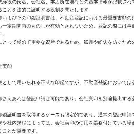
取締役の氏名、会社名、本店所在地などの基本情報が記載され
ることを法的に証明する役割を果たします。
印およびその印鑑証明書は、不動産登記における最重要書類の
ら一定期間内のものしか有効とされないため、登記の際には事
す。
にとって極めて重要な資産であるため、盗難や紛失を防ぐため
社実印
表として用いられる正式な印鑑ですが、不動産登記においては
印さえあれば登記申請は可能であり、会社実印を別途提出する
印鑑証明書を取得するケースも限定的であり、通常の登記申請
規や社内規程によっては、会社実印の使用を義務付けている場
くことが重要です。