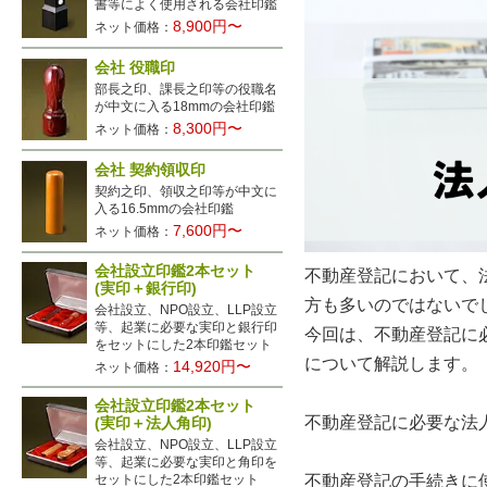
書等によく使用される会社印鑑
8,900円〜
ネット価格：
会社 役職印
部長之印、課長之印等の役職名
が中文に入る18mmの会社印鑑
8,300円〜
ネット価格：
会社 契約領収印
契約之印、領収之印等が中文に
入る16.5mmの会社印鑑
7,600円〜
ネット価格：
会社設立印鑑2本セット
不動産登記において、
(実印＋銀行印)
方も多いのではないで
会社設立、NPO設立、LLP設立
等、起業に必要な実印と銀行印
今回は、不動産登記に
をセットにした2本印鑑セット
について解説します。
14,920円〜
ネット価格：
会社設立印鑑2本セット
不動産登記に必要な法
(実印＋法人角印)
会社設立、NPO設立、LLP設立
等、起業に必要な実印と角印を
不動産登記の手続きに
セットにした2本印鑑セット