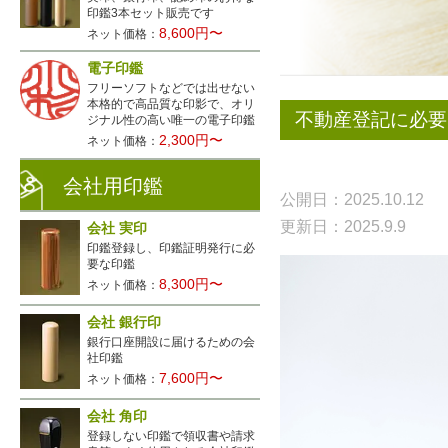
印鑑3本セット販売です
8,600円〜
ネット価格：
電子印鑑
フリーソフトなどでは出せない
本格的で高品質な印影で、オリ
不動産登記に必要
ジナル性の高い唯一の電子印鑑
2,300円〜
ネット価格：
会社用印鑑
公開日：2025.10.12
更新日：2025.9.9
会社 実印
印鑑登録し、印鑑証明発行に必
要な印鑑
8,300円〜
ネット価格：
会社 銀行印
銀行口座開設に届けるための会
社印鑑
7,600円〜
ネット価格：
会社 角印
登録しない印鑑で領収書や請求