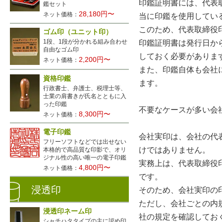
印鑑証明書には、代表
鑑セット
28,180円〜
ネット価格：
当に印鑑を使用してい
このため、代表取締役
ゴム印（ユニット印）
1段、1段が分かれる組み合わせ
印鑑証明書は発行日か
自由なゴム印
しておく必要がありま
2,200円〜
ネット価格：
また、印鑑自体も会社
資格印鑑
ます。
行政書士、弁護士、税理士等、
士業の肩書きが氏名とともに入
った印鑑
不要なケースが多い会
8,300円〜
ネット価格：
電子印鑑
会社実印は、会社の代
フリーソフトなどでは出せない
けではありません。
本格的で高品質な印影で、オリ
ジナル性の高い唯一の電子印鑑
実務上は、代表取締役
4,800円〜
ネット価格：
です。
浸透印
そのため、会社実印の
ただし、会社ごとの内
浸透印ネーム印
社の規定を確認してお
シャチハタタイプの主に認め印