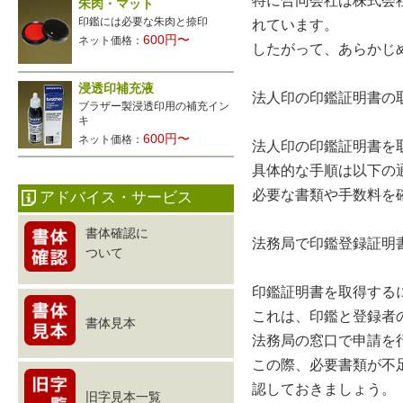
特に合同会社は株式会
朱肉・マット
印鑑には必要な朱肉と捺印
れています。
600円〜
ネット価格：
したがって、あらかじ
浸透印補充液
法人印の印鑑証明書の
ブラザー製浸透印用の補充イン
キ
600円〜
ネット価格：
法人印の印鑑証明書を
具体的な手順は以下の
必要な書類や手数料を
アドバイス・サービス
書体確認に
法務局で印鑑登録証明
ついて
印鑑証明書を取得する
これは、印鑑と登録者
書体見本
法務局の窓口で申請を
この際、必要書類が不
認しておきましょう。
旧字見本一覧