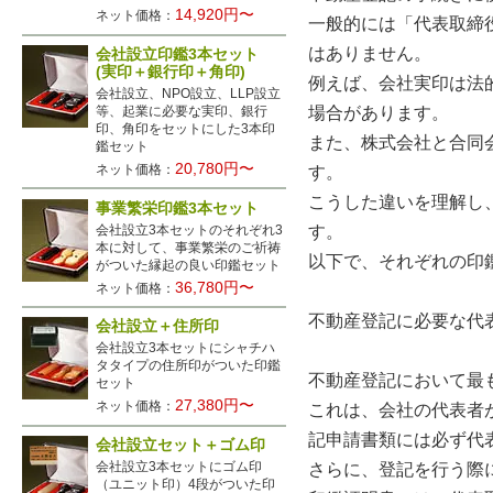
14,920円〜
ネット価格：
一般的には「代表取締
はありません。
会社設立印鑑3本セット
(実印＋銀行印＋角印)
例えば、会社実印は法
会社設立、NPO設立、LLP設立
場合があります。
等、起業に必要な実印、銀行
印、角印をセットにした3本印
また、株式会社と合同
鑑セット
20,780円〜
ネット価格：
す。
こうした違いを理解し
事業繁栄印鑑3本セット
会社設立3本セットのそれぞれ3
す。
本に対して、事業繁栄のご祈祷
以下で、それぞれの印
がついた縁起の良い印鑑セット
36,780円〜
ネット価格：
不動産登記に必要な代
会社設立＋住所印
会社設立3本セットにシャチハ
タタイプの住所印がついた印鑑
不動産登記において最
セット
27,380円〜
ネット価格：
これは、会社の代表者
記申請書類には必ず代
会社設立セット＋ゴム印
会社設立3本セットにゴム印
さらに、登記を行う際
（ユニット印）4段がついた印