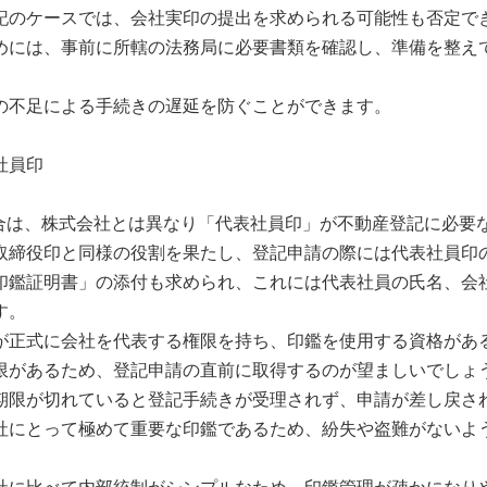
記のケースでは、会社実印の提出を求められる可能性も否定で
めには、事前に所轄の法務局に必要書類を確認し、準備を整え
の不足による手続きの遅延を防ぐことができます。
社員印
場合は、株式会社とは異なり「代表社員印」が不動産登記に必要
取締役印と同様の役割を果たし、登記申請の際には代表社員印
印鑑証明書」の添付も求められ、これには代表社員の氏名、会
す。
が正式に会社を代表する権限を持ち、印鑑を使用する資格があ
限があるため、登記申請の直前に取得するのが望ましいでしょ
期限が切れていると登記手続きが受理されず、申請が差し戻さ
社にとって極めて重要な印鑑であるため、紛失や盗難がないよ