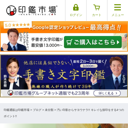
ログイン
カート
メニュー
印鑑通販は印鑑市場
>
ブログ
> 未分類 > 汚い印影からサヨウナラ!! キレイな捺印をする4つの
ポイント!!