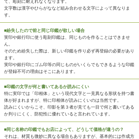
て、彫刻に耐えれなくなります。
文字数は漢字やひらがななど組み合わせる文字によって異なりま
す。
■紛失したので前と同じ印鑑が欲しい場合
実印や銀行印に使う彫刻印鑑は、同じものを作ることはできませ
ん。
そのため紛失した際は、新しい印鑑を作り必ず再登録の必要があり
ます。
実印や銀行印にゴム印等の同じものがいくらでもできるような印鑑
が登録不可の理由はそこにあります。
■印鑑の文字が何と書いてあるか読みにくい
特に実印では「印相体」という現代文字と一見異なる形状を持つ書
体が好まれますが、特に印相体が読みにくいのは当然です。
読みにくいからこそ、印影を第３者が見ても一目で何と書いてある
か判りにくく、防犯性に優れていると言われています。
■同じ名称の印鑑でもお店によって、どうして価格が違うの？
それは、材質も微妙に異なる場合もありますが、基本的には作成方