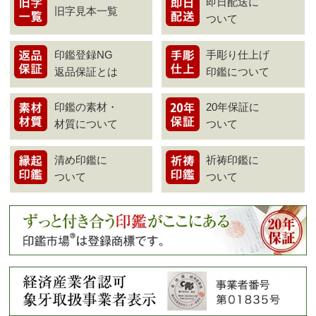
即日配送に
旧字見本一覧
ついて
印鑑登録NG
手彫り仕上げ
返品保証とは
印鑑について
印鑑の素材・
20年保証に
材質について
ついて
清め印鑑に
祈祷印鑑に
ついて
ついて