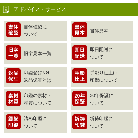
アドバイス・サービス
書体確認に
書体見本
ついて
即日配送に
旧字見本一覧
ついて
印鑑登録NG
手彫り仕上げ
返品保証とは
印鑑について
印鑑の素材・
20年保証に
材質について
ついて
清め印鑑に
祈祷印鑑に
ついて
ついて