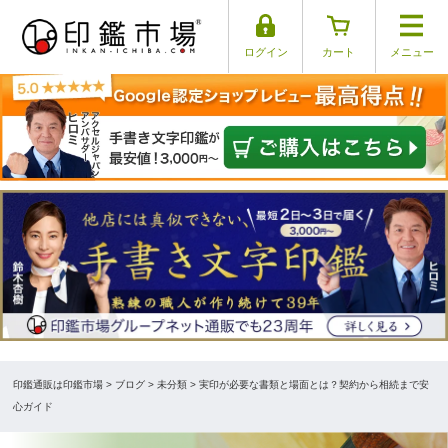
ログイン
カート
メニュー
印鑑通販は印鑑市場
>
ブログ
> 未分類 > 実印が必要な書類と場面とは？契約から相続まで安
心ガイド