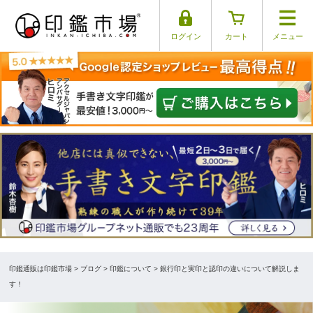
ログイン
カート
メニュー
印鑑通販は印鑑市場
>
ブログ
> 印鑑について > 銀行印と実印と認印の違いについて解説しま
す！