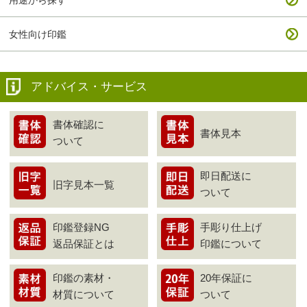
女性向け印鑑
アドバイス・サービス
書体確認に
書体見本
ついて
即日配送に
旧字見本一覧
ついて
印鑑登録NG
手彫り仕上げ
返品保証とは
印鑑について
印鑑の素材・
20年保証に
材質について
ついて