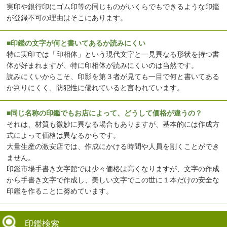
実印や銀行印にゴム印等の同じものがいくらでもできるような印鑑
が登録不可の理由はそこにあります。
■印鑑の文字が何と書いてあるか読みにくい
特に実印では「印相体」という現代文字と一見異なる形状を持つ書
体が好まれますが、特に印相体が読みにくいのは当然です。
読みにくいからこそ、印影を第３者が見ても一目で何と書いてある
か判りにくく、防犯性に優れていると言われています。
■同じ名称の印鑑でもお店によって、どうして価格が違うの？
それは、材質も微妙に異なる場合もありますが、基本的には作成方
式によって価格は異なるからです。
大量生産の激安店では、作成にかける時間や人員を割くことができ
ません。
印鑑市場手書き文字館では少々価格は高くなりますが、文字の作成
から手書き文字で作成し、美しい文字でこの世に１本だけの安全な
印鑑を作ることに努めています。
印鑑検索