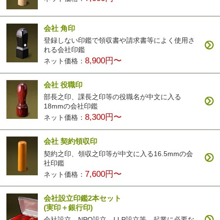
会社 角印
登録しない印鑑で領収書や請求書等によく使用さ
れる会社印鑑
8,900円〜
ネット価格：
会社 役職印
部長之印、課長之印等の役職名が中文に入る
18mmの会社印鑑
8,300円〜
ネット価格：
会社 契約領収印
契約之印、領収之印等が中文に入る16.5mmの会
社印鑑
7,600円〜
ネット価格：
会社設立印鑑2本セット
(実印＋銀行印)
会社設立、NPO設立、LLP設立等、起業に必要な