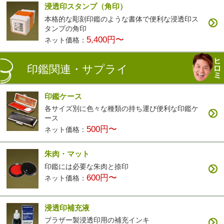
浸透印スタンプ（角印）
本格的な彫刻印鑑のような書体で便利な浸透印ス
タンプの角印
5,400円〜
ネット価格：
印鑑関連・サプライ
印鑑ケース
各サイズ別に色々な種類の持ち運び便利な印鑑ケ
ース
500円〜
ネット価格：
朱肉・マット
印鑑には必要な朱肉と捺印
600円〜
ネット価格：
浸透印補充液
ブラザー製浸透印用の補充インキ