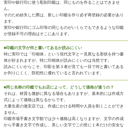
実印や銀行印に使う彫刻印鑑は、同じものを作ることはできませ
ん。
そのため紛失した際は、新しい印鑑を作り必ず再登録の必要があり
ます。
実印や銀行印にゴム印等の同じものがいくらでもできるような印鑑
が登録不可の理由はそこにあります。
■印鑑の文字が何と書いてあるか読みにくい
特に実印では「印相体」という現代文字と一見異なる形状を持つ書
体が好まれますが、特に印相体が読みにくいのは当然です。
読みにくいからこそ、印影を第３者が見ても一目で何と書いてある
か判りにくく、防犯性に優れていると言われています。
■同じ名称の印鑑でもお店によって、どうして価格が違うの？
それは、材質も微妙に異なる場合もありますが、基本的には作成方
式によって価格は異なるからです。
大量生産の激安店では、作成にかける時間や人員を割くことができ
ません。
印鑑市場手書き文字館では少々価格は高くなりますが、文字の作成
から手書き文字で作成し、美しい文字でこの世に１本だけの安全な