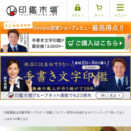
ログイン
カート
メニュー
印鑑通販は印鑑市場
>
ブログ
> 印鑑について > 実印を作成するタイミングって? 知っておく
べき4つの事とは!!