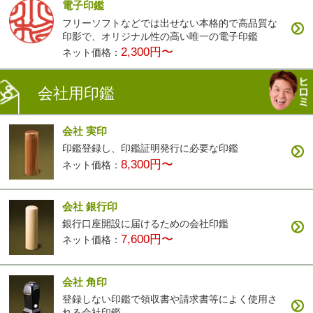
電子印鑑
フリーソフトなどでは出せない本格的で高品質な
印影で、オリジナル性の高い唯一の電子印鑑
2,300円〜
ネット価格：
会社用印鑑
会社 実印
印鑑登録し、印鑑証明発行に必要な印鑑
8,300円〜
ネット価格：
会社 銀行印
銀行口座開設に届けるための会社印鑑
7,600円〜
ネット価格：
会社 角印
登録しない印鑑で領収書や請求書等によく使用さ
れる会社印鑑