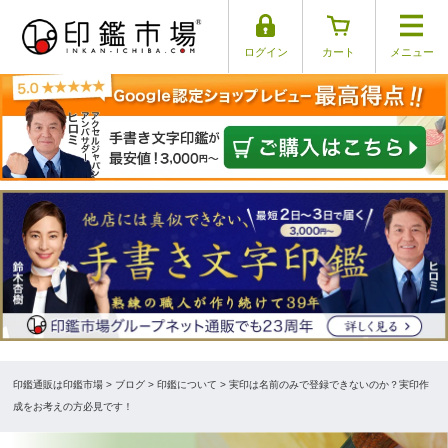
ログイン
カート
メニュー
印鑑通販は印鑑市場
>
ブログ
> 印鑑について > 実印は名前のみで登録できないのか？実印作
成をお考えの方必見です！