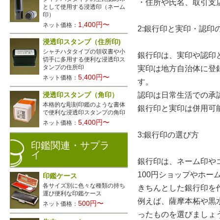
・住所や氏名、取引支
として使用する浸透印（ネーム
印）
1,400円〜
ネット価格：
2:銀行印と実印・認印
浸透印スタンプ（住所印)
シャチハタタイプの領収書や小
銀行印は、実印や認印
切手に多用する便利な浸透印ス
タンプの住所印
実印は地方自治体に登
5,400円〜
ネット価格：
す。
認印は日常生活での承
浸透印スタンプ（角印）
本格的な彫刻印鑑のような書体
銀行印と実印は併用可
で便利な浸透印スタンプの角印
5,400円〜
ネット価格：
3:銀行印の選び方
印鑑関連・サプラ
イ
銀行印は、ネーム印や
100円ショップやホ
印鑑ケース
各サイズ別に色々な種類の持ち
きちんとした銀行印を
運び便利な印鑑ケース
例えば、薩摩本柘や黒
500円〜
ネット価格：
ったものを選びましょ