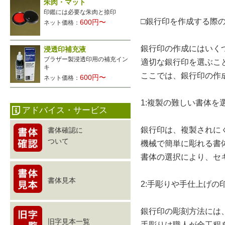
朱肉・マット
印鑑には必要な朱肉と捺印
□銀行印を作成する際
600円〜
ネット価格：
銀行印の作成にはいく
浸透印補充液
ブラザー製浸透印用の補充イン
適切な銀行印を選ぶこ
キ
ここでは、銀行印の作
600円〜
ネット価格：
1:複製の難しい書体を
アドバイス・サービス
銀行印は、複製されに
書体確認に
ついて
機械で簡単に彫れる書
書体の選択により、セ
書体見本
2:手彫りや手仕上げの
銀行印の彫刻方法には
旧字見本一覧
手彫りは職人が全工程