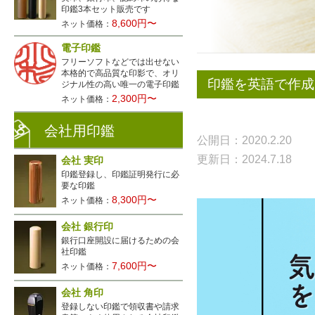
印鑑3本セット販売です
8,600円〜
ネット価格：
電子印鑑
フリーソフトなどでは出せない
本格的で高品質な印影で、オリ
印鑑を英語で作成
ジナル性の高い唯一の電子印鑑
2,300円〜
ネット価格：
会社用印鑑
公開日：2020.2.20
更新日：2024.7.18
会社 実印
印鑑登録し、印鑑証明発行に必
要な印鑑
8,300円〜
ネット価格：
会社 銀行印
銀行口座開設に届けるための会
社印鑑
7,600円〜
ネット価格：
会社 角印
登録しない印鑑で領収書や請求