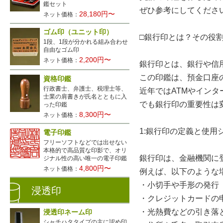
鑑セット
ぜひ参考にしてくださ
28,180円〜
ネット価格：
ゴム印（ユニット印）
□銀行印とは？その役
1段、1段が分かれる組み合わせ
自由なゴム印
2,200円〜
ネット価格：
銀行印とは、銀行や信
この印鑑は、預金口座
資格印鑑
行政書士、弁護士、税理士等、
近年ではATMやイン
士業の肩書きが氏名とともに入
でも銀行印の重要性は
った印鑑
8,300円〜
ネット価格：
1:銀行印の定義と使用
電子印鑑
フリーソフトなどでは出せない
本格的で高品質な印影で、オリ
銀行印は、金融機関に
ジナル性の高い唯一の電子印鑑
4,800円〜
ネット価格：
例えば、以下のような
・小切手や手形の発行
浸透印
・クレジットカードの
・光熱費などの引き落
浸透印ネーム印
シャチハタタイプの主に認め印