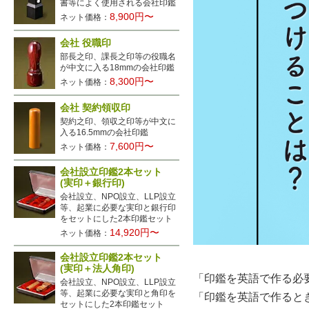
書等によく使用される会社印鑑
8,900円〜
ネット価格：
会社 役職印
部長之印、課長之印等の役職名
が中文に入る18mmの会社印鑑
8,300円〜
ネット価格：
会社 契約領収印
契約之印、領収之印等が中文に
入る16.5mmの会社印鑑
7,600円〜
ネット価格：
会社設立印鑑2本セット
(実印＋銀行印)
会社設立、NPO設立、LLP設立
等、起業に必要な実印と銀行印
をセットにした2本印鑑セット
14,920円〜
ネット価格：
会社設立印鑑2本セット
(実印＋法人角印)
「印鑑を英語で作る必
会社設立、NPO設立、LLP設立
等、起業に必要な実印と角印を
「印鑑を英語で作ると
セットにした2本印鑑セット