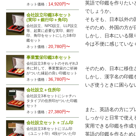
英語で印鑑を作りたい
14,920円〜
ネット価格：
でしょうか。
会社設立印鑑3本セット
そもそも、日本以外の
(実印＋銀行印＋角印)
会社設立、NPO設立、LLP設立
そのため、外国の方が
等、起業に必要な実印、銀行
しかし、日本にいる限
印、角印をセットにした3本印
鑑セット
今は不便に感じていな
20,780円〜
ネット価格：
事業繁栄印鑑3本セット
会社設立3本セットのそれぞれ3
そのため、日本に移住
本に対して、事業繁栄のご祈祷
がついた縁起の良い印鑑セット
しかし、漢字名の印鑑
36,780円〜
ネット価格：
いざ使うときに困らな
会社設立＋住所印
会社設立3本セットにシャチハ
タタイプの住所印がついた印鑑
セット
また、英語名の方にプ
27,380円〜
ネット価格：
しっかりと日常で使え
会社設立セット＋ゴム印
実用できる印鑑を作成
会社設立3本セットにゴム印
英語の印鑑を作るため
（ユニット印）4段がついた印