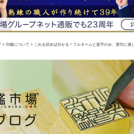
グ
> 印鑑について > これを読めば分かる！フルネームと苗字のみ、実印に適