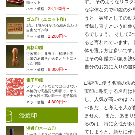
す。 そのようなリス
鑑セット
28,180円〜
ネット価格：
な字体なので印鑑の外
うと、実印としての効
ゴム印（ユニット印）
1段、1段が分かれる組み合わせ
登録し直すという面倒
自由なゴム印
るでしょう。 そして
2,200円〜
ネット価格：
ると言われています。
資格印鑑
体を選ぶ方は多いです
行政書士、弁護士、税理士等、
はその印鑑の印象を決
士業の肩書きが氏名とともに入
った印鑑
自分のお気に入りの書
8,300円〜
ネット価格：
電子印鑑
□実印に使う名前の決
フリーソフトなどでは出せない
実印に彫刻する名前は
本格的で高品質な印影で、オリ
ジナル性の高い唯一の電子印鑑
し、人気が高いのはフ
4,800円〜
ネット価格：
べきだ、と考える人が
浸透印
ません。 また、あま
るのは、特に女性が多
浸透印ネーム印
てしまうと、新たに作
シャチハタタイプの主に認め印