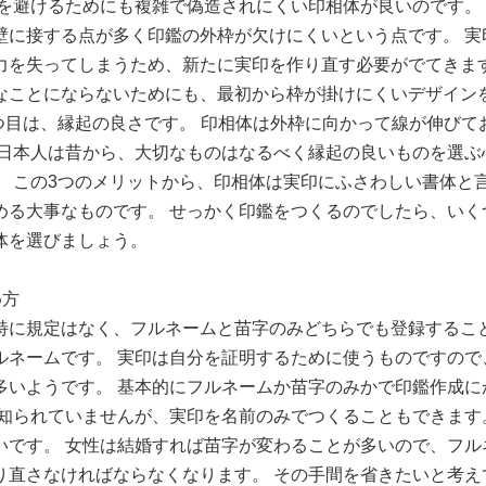
クを避けるためにも複雑で偽造されにくい印相体が良いのです。 
壁に接する点が多く印鑑の外枠が欠けにくいという点です。 実
力を失ってしまうため、新たに実印を作り直す必要がでてきます
なことにならないためにも、最初から枠が掛けにくいデザイン
3つ目は、縁起の良さです。 印相体は外枠に向かって線が伸びて
 日本人は昔から、大切なものはなるべく縁起の良いものを選ぶ
。 この3つのメリットから、印相体は実印にふさわしい書体と言
める大事なものです。 せっかく印鑑をつくるのでしたら、いく
体を選びましょう。
め方
特に規定はなく、フルネームと苗字のみどちらでも登録すること
ルネームです。 実印は自分を証明するために使うものですので
多いようです。 基本的にフルネームか苗字のみかで印鑑作成に
り知られていませんが、実印を名前のみでつくることもできます
いです。 女性は結婚すれば苗字が変わることが多いので、フル
り直さなければならなくなります。 その手間を省きたいと考え