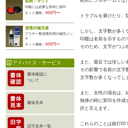
絶対にフルネームでな
朱肉・マット
印鑑には必要な朱肉と捺印
600円〜
ネット価格：
トラブルを避けたり、
浸透印補充液
しかし、文字数が多く
ブラザー製浸透印用の補充イン
キ
印鑑は名前を示すもの
600円〜
ネット価格：
そのため、文字がつぶ
また、最近では珍しい
アドバイス・サービス
その影響で名前の文字
書体確認に
文字数が多くなってし
ついて
また、女性の場合は、
独身の時に実印を作成
書体見本
択と言えます。
これらのことは銀行印
旧字見本一覧