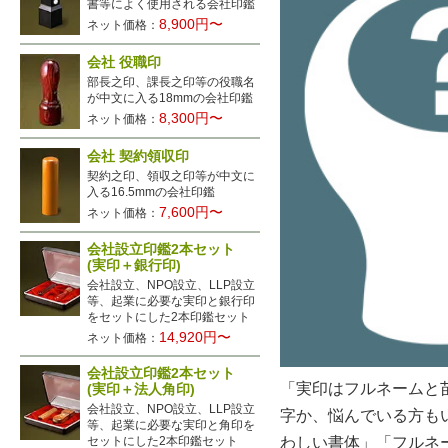
書等によく使用される会社印鑑
8,900円〜
ネット価格：
会社 役職印
部長之印、課長之印等の役職名
が中文に入る18mmの会社印鑑
8,300円〜
ネット価格：
会社 契約領収印
契約之印、領収之印等が中文に
入る16.5mmの会社印鑑
7,600円〜
ネット価格：
会社設立印鑑2本セット
(実印＋銀行印)
会社設立、NPO設立、LLP設立
等、起業に必要な実印と銀行印
をセットにした2本印鑑セット
14,920円〜
ネット価格：
会社設立印鑑2本セット
「実印はフルネームと
(実印＋法人角印)
会社設立、NPO設立、LLP設立
字か、悩んでいる方も
等、起業に必要な実印と角印を
セットにした2本印鑑セット
わしい書体」「フルネ