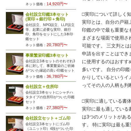
14,920円〜
ネット価格：
□実印について詳しく
会社設立印鑑3本セット
(実印＋銀行印＋角印)
実印とは、自分の戸籍
会社設立、NPO設立、LLP設立
等、起業に必要な実印、銀行
印鑑の中で最も重要な
印、角印をセットにした3本印
まざまな場面で使用さ
鑑セット
20,780円〜
ネット価格：
可能です。 三文判と
申請を出すことはでき
事業繁栄印鑑3本セット
会社設立3本セットのそれぞれ3
に使用するのはおすす
本に対して、事業繁栄のご祈祷
多いです。 自分の印
がついた縁起の良い印鑑セット
36,780円〜
ネット価格：
かりしているというイ
ってその人の人柄も判
会社設立＋住所印
会社設立3本セットにシャチハ
タタイプの住所印がついた印鑑
□実印に適している書
セット
27,380円〜
ネット価格：
実印に最も適している
は3つのメリットがあ
会社設立セット＋ゴム印
会社設立3本セットにゴム印
す。 特に実印は最も
（ユニット印）4段がついた印