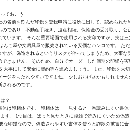
知っておこう
上の名前を刻んだ印鑑を登録申請に役所に出して、認められた
ものであり、不動産手続き、遺産相続、保険金の受け取り、公
れています。 そんな重要場面で使用される実印ですが、実は三
ははんこ屋や文房具屋で販売されている安価なハンコです。 た
ますが、偽造されるというリスクが伴ってしまうため、大事な
めできません。 そのため、自分でオーダーした個別の印鑑を実
鑑を大事にして安全に契約等を進めましょう。 また、印鑑を大
メージをもたれやすいですよね。 少しおおげさかもしれません
断されるのです。
体は？
書体は印相体です。 印相体は、一見すると一番読みにくい書体
るます。 1つ目は、ぱっと見たときに複雑で読みにくいため偽
重要な印鑑なので、偽造されやすい書体を使うと詐欺の被害に合