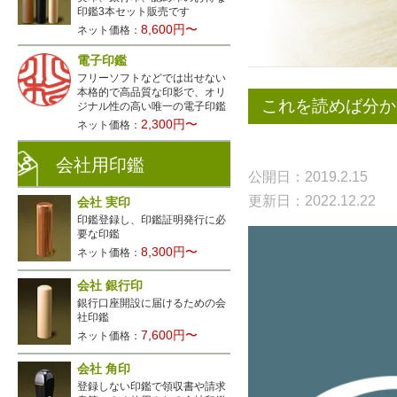
印鑑3本セット販売です
8,600円〜
ネット価格：
電子印鑑
フリーソフトなどでは出せない
本格的で高品質な印影で、オリ
これを読めば分か
ジナル性の高い唯一の電子印鑑
2,300円〜
ネット価格：
会社用印鑑
公開日：2019.2.15
更新日：2022.12.22
会社 実印
印鑑登録し、印鑑証明発行に必
要な印鑑
8,300円〜
ネット価格：
会社 銀行印
銀行口座開設に届けるための会
社印鑑
7,600円〜
ネット価格：
会社 角印
登録しない印鑑で領収書や請求