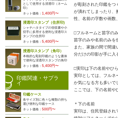
として使用する浸透印（ネーム
が彫刻された印鑑をつ
印）
が潰れてしまったり、
1,400円〜
ネット価格：
性、名前の字数や画数
浸透印スタンプ（住所印)
シャチハタタイプの領収書や小
切手に多用する便利な浸透印ス
□フルネームと苗字の
タンプの住所印
苗字のみや名前のみを
5,400円〜
ネット価格：
また、家族の間で間違
浸透印スタンプ（角印）
分だけの印影が手に入
本格的な彫刻印鑑のような書体
で便利な浸透印スタンプの角印
5,400円〜
ネット価格：
□実印は下の名前やひ
実印としては、フルネ
印鑑関連・サプラ
イ
か気になる方も多いで
ここでは、下の名前や
印鑑ケース
各サイズ別に色々な種類の持ち
＊下の名前
運び便利な印鑑ケース
500円〜
ネット価格：
実印は、住民登録され