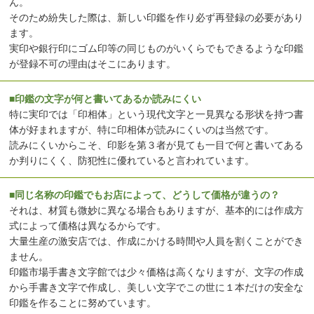
ん。
そのため紛失した際は、新しい印鑑を作り必ず再登録の必要があり
ます。
実印や銀行印にゴム印等の同じものがいくらでもできるような印鑑
が登録不可の理由はそこにあります。
■印鑑の文字が何と書いてあるか読みにくい
特に実印では「印相体」という現代文字と一見異なる形状を持つ書
体が好まれますが、特に印相体が読みにくいのは当然です。
読みにくいからこそ、印影を第３者が見ても一目で何と書いてある
か判りにくく、防犯性に優れていると言われています。
■同じ名称の印鑑でもお店によって、どうして価格が違うの？
それは、材質も微妙に異なる場合もありますが、基本的には作成方
式によって価格は異なるからです。
大量生産の激安店では、作成にかける時間や人員を割くことができ
ません。
印鑑市場手書き文字館では少々価格は高くなりますが、文字の作成
から手書き文字で作成し、美しい文字でこの世に１本だけの安全な
印鑑を作ることに努めています。