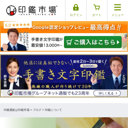
ログイン
カート
メニュー
印鑑通販は印鑑市場
>
ブログ
> 印鑑について