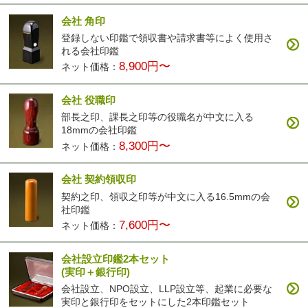
会社 角印
登録しない印鑑で領収書や請求書等によく使用さ
れる会社印鑑
8,900円〜
ネット価格：
会社 役職印
部長之印、課長之印等の役職名が中文に入る
18mmの会社印鑑
8,300円〜
ネット価格：
会社 契約領収印
契約之印、領収之印等が中文に入る16.5mmの会
社印鑑
7,600円〜
ネット価格：
会社設立印鑑2本セット
(実印＋銀行印)
会社設立、NPO設立、LLP設立等、起業に必要な
実印と銀行印をセットにした2本印鑑セット