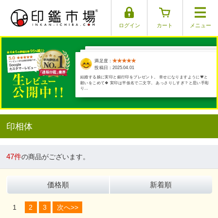
ログイン
カート
メニュー
満足度：
満足度：
満足度：
満足度：
満足度：
投稿日：2025.03.26
投稿日：2025.04.01
投稿日：2025.03.30
投稿日：2025.03.17
投稿日：2025.03.29
結婚する娘に実印と銀行印をプレゼント。 幸せになりますように💗と
願いをこめて🍀 実印は平仮名で二文字。 あっさりしすぎ？と思い手彫
り…
印相体
47件
の商品がございます。
価格順
新着順
1
2
3
次へ>>