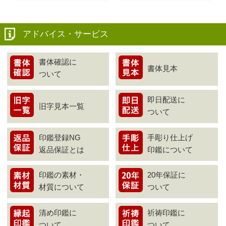
アドバイス・サービス
書体確認に
書体見本
ついて
即日配送に
旧字見本一覧
ついて
印鑑登録NG
手彫り仕上げ
返品保証とは
印鑑について
印鑑の素材・
20年保証に
材質について
ついて
清め印鑑に
祈祷印鑑に
ついて
ついて