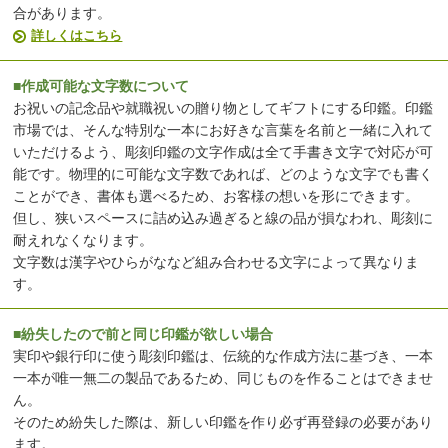
合があります。
詳しくはこちら
■作成可能な文字数について
お祝いの記念品や就職祝いの贈り物としてギフトにする印鑑。印鑑
市場では、そんな特別な一本にお好きな言葉を名前と一緒に入れて
いただけるよう、彫刻印鑑の文字作成は全て手書き文字で対応が可
能です。物理的に可能な文字数であれば、どのような文字でも書く
ことができ、書体も選べるため、お客様の想いを形にできます。
但し、狭いスペースに詰め込み過ぎると線の品が損なわれ、彫刻に
耐えれなくなります。
文字数は漢字やひらがななど組み合わせる文字によって異なりま
す。
■紛失したので前と同じ印鑑が欲しい場合
実印や銀行印に使う彫刻印鑑は、伝統的な作成方法に基づき、一本
一本が唯一無二の製品であるため、同じものを作ることはできませ
ん。
そのため紛失した際は、新しい印鑑を作り必ず再登録の必要があり
ます。