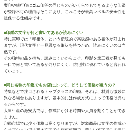
実印や銀行印にゴム印等の同じものがいくらでもできるような印鑑
が登録不可の理由はそこにあり、これこそが最高レベルの安全性を
担保する仕組みです。
■印鑑の文字が何と書いてあるか読みにくい
特に実印では「印相体」という伝統的で高級感のある書体が好まれ
ますが、現代文字と一見異なる形状を持つため、読みにくいのは当
然です。
その独特の品を持ち、読みにくいからこそ、印影を第三者が見ても
一目で何と書いてあるか判りにくく、防犯性に優れていると言われ
ています。
■同じ名称の印鑑でもお店によって、どうして価格が違うの？
特集などで注目されるトップクラスの印鑑。それは、材質も微妙に
異なる場合もありますが、基本的には作成方式によって価格は異な
るからです。
大量生産の激安店では、作成にかける時間や人員を割くことができ
ません。
印鑑市場では少々価格は高くなりますが、対象商品は文字の作成か
らオプションで手書き文字でも作成可能で、美しい文字でこの世に