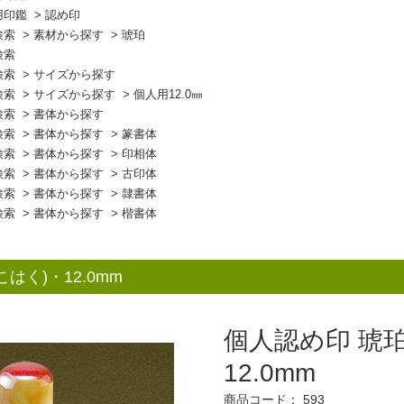
用印鑑
>
認め印
検索
>
素材から探す
>
琥珀
検索
検索
>
サイズから探す
検索
>
サイズから探す
>
個人用12.0㎜
検索
>
書体から探す
検索
>
書体から探す
>
篆書体
検索
>
書体から探す
>
印相体
検索
>
書体から探す
>
古印体
検索
>
書体から探す
>
隷書体
検索
>
書体から探す
>
楷書体
はく)・12.0mm
個人認め印 琥珀
12.0mm
商品コード： 593