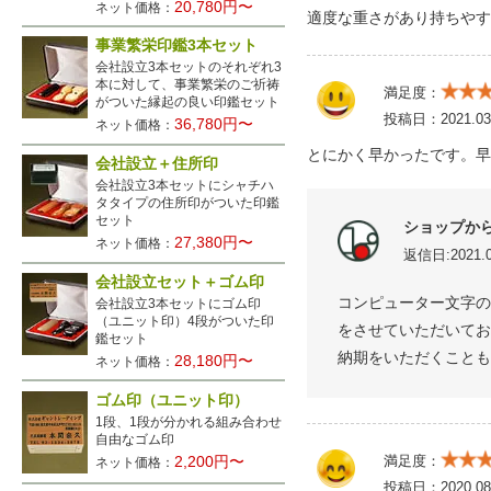
20,780円〜
ネット価格：
適度な重さがあり持ちやす
事業繁栄印鑑3本セット
会社設立3本セットのそれぞれ3
本に対して、事業繁栄のご祈祷
満足度：
がついた縁起の良い印鑑セット
投稿日：
2021.03
36,780円〜
ネット価格：
とにかく早かったです。早
会社設立＋住所印
会社設立3本セットにシャチハ
タタイプの住所印がついた印鑑
セット
ショップか
27,380円〜
ネット価格：
返信日:2021.0
会社設立セット＋ゴム印
コンピューター文字の
会社設立3本セットにゴム印
（ユニット印）4段がついた印
をさせていただいてお
鑑セット
納期をいただくことも
28,180円〜
ネット価格：
ゴム印（ユニット印）
1段、1段が分かれる組み合わせ
自由なゴム印
2,200円〜
満足度：
ネット価格：
投稿日：
2020.08