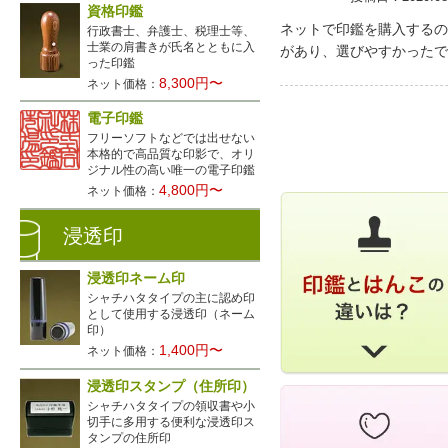
資格印鑑
ネットで印鑑を購入するの
行政書士、弁護士、税理士等、
士業の肩書きが氏名とともに入
があり、選びやすかったで
った印鑑
8,300円〜
ネット価格：
電子印鑑
フリーソフトなどでは出せない
本格的で高品質な印影で、オリ
ジナル性の高い唯一の電子印鑑
4,800円〜
ネット価格：
浸透印
浸透印ネーム印
シャチハタタイプの主に認め印
として使用する浸透印（ネーム
印）
1,400円〜
ネット価格：
浸透印スタンプ（住所印）
シャチハタタイプの領収書や小
切手に多用する便利な浸透印ス
タンプの住所印