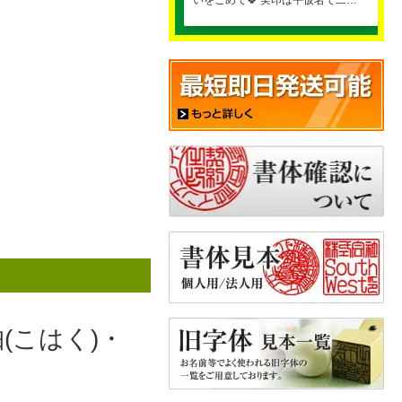
いをこめて🍀 実印は平仮名で二…
(こはく)・