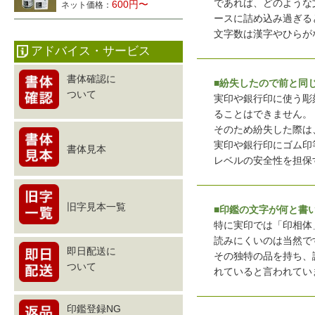
であれば、どのような
600円〜
ネット価格：
ースに詰め込み過ぎる
文字数は漢字やひらが
アドバイス・サービス
書体確認に
■紛失したので前と同
ついて
実印や銀行印に使う彫
ることはできません。
そのため紛失した際は
実印や銀行印にゴム印
書体見本
レベルの安全性を担保
旧字見本一覧
■印鑑の文字が何と書
特に実印では「印相体
読みにくいのは当然で
即日配送に
その独特の品を持ち、
ついて
れていると言われてい
印鑑登録NG