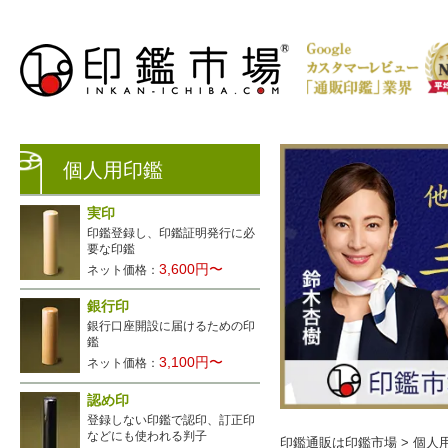
個人用印鑑
実印
印鑑登録し、印鑑証明発行に必
要な印鑑
3,600円〜
ネット価格：
銀行印
銀行口座開設に届けるための印
生レビュー公開中
鑑
3,100円〜
ネット価格：
認め印
登録しない印鑑で認印、訂正印
などにも使われる判子
印鑑通販は印鑑市場
>
個人