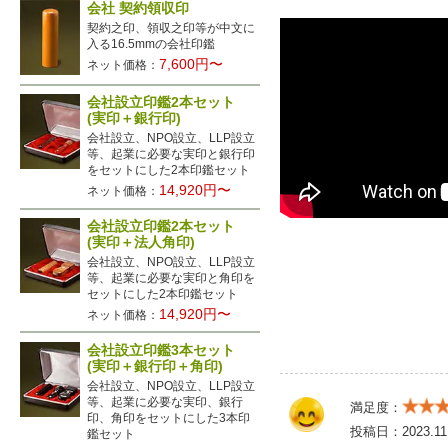
会社 契約領収印
契約之印、領収之印等が中文に
入る16.5mmの会社印鑑
7,600円〜
ネット価格：
会社設立印鑑2本セット
(実印＋銀行印)
会社設立、NPO設立、LLP設立
等、起業に必要な実印と銀行印
をセットにした2本印鑑セット
14,920円〜
ネット価格：
会社設立印鑑2本セット
(実印＋法人角印)
会社設立、NPO設立、LLP設立
等、起業に必要な実印と角印を
セットにした2本印鑑セット
14,920円〜
ネット価格：
会社設立印鑑3本セット
(実印＋銀行印＋角印)
会社設立、NPO設立、LLP設立
等、起業に必要な実印、銀行
満足度：
印、角印をセットにした3本印
投稿日：
2023.11
鑑セット