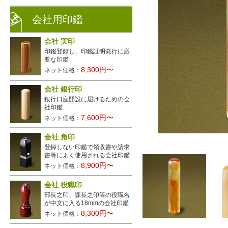
会社用印鑑
会社 実印
印鑑登録し、印鑑証明発行に必
要な印鑑
8,300円〜
ネット価格：
会社 銀行印
銀行口座開設に届けるための会
社印鑑
7,600円〜
ネット価格：
会社 角印
登録しない印鑑で領収書や請求
書等によく使用される会社印鑑
8,900円〜
ネット価格：
会社 役職印
部長之印、課長之印等の役職名
が中文に入る18mmの会社印鑑
8,300円〜
ネット価格：