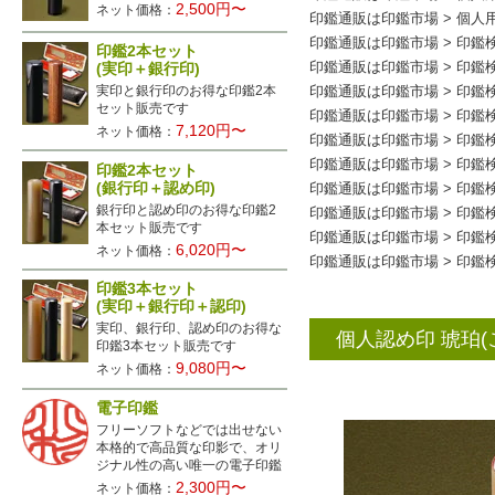
2,500円〜
ネット価格：
印鑑通販は印鑑市場
>
個人
印鑑通販は印鑑市場
>
印鑑
印鑑2本セット
(実印＋銀行印)
印鑑通販は印鑑市場
>
印鑑
実印と銀行印のお得な印鑑2本
印鑑通販は印鑑市場
>
印鑑
セット販売です
印鑑通販は印鑑市場
>
印鑑
7,120円〜
ネット価格：
印鑑通販は印鑑市場
>
印鑑
印鑑通販は印鑑市場
>
印鑑
印鑑2本セット
(銀行印＋認め印)
印鑑通販は印鑑市場
>
印鑑
銀行印と認め印のお得な印鑑2
印鑑通販は印鑑市場
>
印鑑
本セット販売です
印鑑通販は印鑑市場
>
印鑑
6,020円〜
ネット価格：
印鑑通販は印鑑市場
>
印鑑
印鑑3本セット
(実印＋銀行印＋認印)
実印、銀行印、認め印のお得な
個人認め印 琥珀(こ
印鑑3本セット販売です
9,080円〜
ネット価格：
電子印鑑
フリーソフトなどでは出せない
本格的で高品質な印影で、オリ
ジナル性の高い唯一の電子印鑑
2,300円〜
ネット価格：