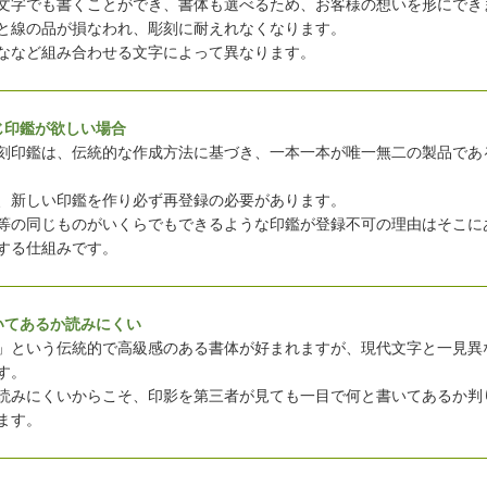
文字でも書くことができ、書体も選べるため、お客様の想いを形にでき
と線の品が損なわれ、彫刻に耐えれなくなります。
ななど組み合わせる文字によって異なります。
じ印鑑が欲しい場合
刻印鑑は、伝統的な作成方法に基づき、一本一本が唯一無二の製品であ
、新しい印鑑を作り必ず再登録の必要があります。
等の同じものがいくらでもできるような印鑑が登録不可の理由はそこに
する仕組みです。
いてあるか読みにくい
」という伝統的で高級感のある書体が好まれますが、現代文字と一見異
す。
読みにくいからこそ、印影を第三者が見ても一目で何と書いてあるか判
ます。