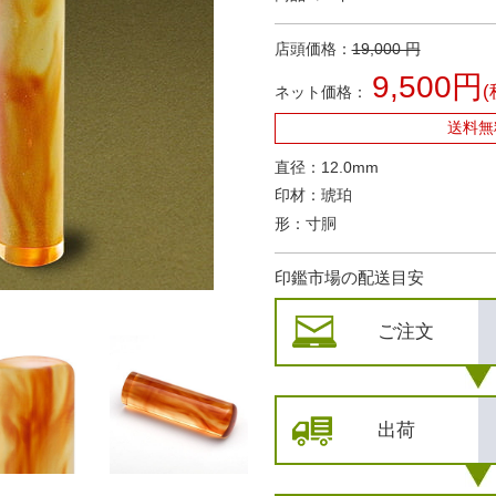
店頭価格：
19,000 円
9,500円
(
ネット価格：
送料無
直径：12.0mm
印材：琥珀
形：寸胴
印鑑市場の配送目安
ご注文
出荷