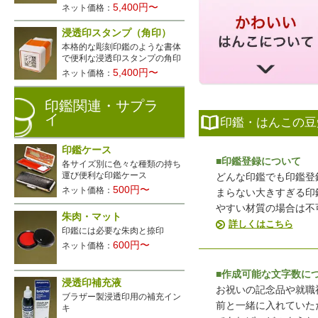
5,400円〜
ネット価格：
浸透印スタンプ（角印）
本格的な彫刻印鑑のような書体
で便利な浸透印スタンプの角印
5,400円〜
ネット価格：
印鑑関連・サプラ
イ
印鑑・はんこの豆
印鑑ケース
■印鑑登録について
各サイズ別に色々な種類の持ち
運び便利な印鑑ケース
どんな印鑑でも印鑑登
500円〜
ネット価格：
まらない大きすぎる印
やすい材質の場合は不
朱肉・マット
詳しくはこちら
印鑑には必要な朱肉と捺印
600円〜
ネット価格：
■作成可能な文字数に
浸透印補充液
お祝いの記念品や就職
ブラザー製浸透印用の補充イン
前と一緒に入れていた
キ