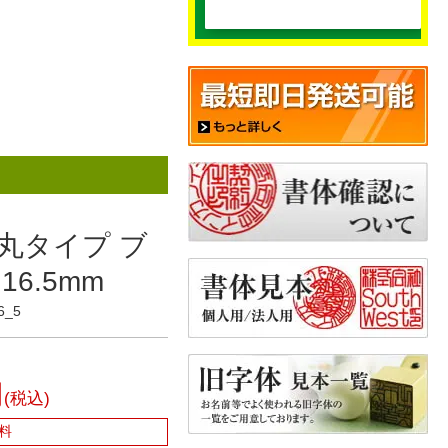
丸タイプ ブ
6.5mm
6_5
円
(税込)
料