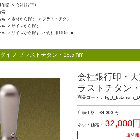
用印鑑
>
会社銀行印
検索
検索
>
素材から探す
>
ブラストチタン
検索
>
サイズから探す
検索
>
サイズから探す
>
会社用16.5mm
イプ ブラストチタン・16.5mm
会社銀行印・天
ラストチタン・1
商品コード： kg_t_btitanium_1
店頭価格：
64,000 円
32,000
ネット価格：
送料無