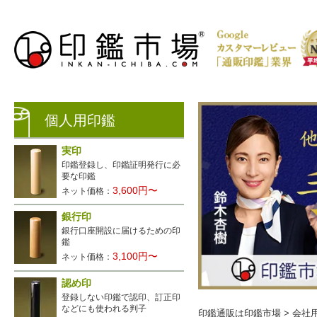
個人用印鑑
実印
印鑑登録し、印鑑証明発行に必
要な印鑑
3,600円〜
ネット価格：
銀行印
銀行口座開設に届けるための印
生レビュー公開中
鑑
3,100円〜
ネット価格：
認め印
登録しない印鑑で認印、訂正印
などにも使われる判子
印鑑通販は印鑑市場
>
会社