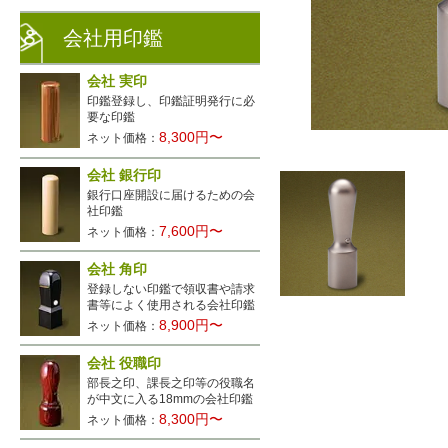
会社用印鑑
会社 実印
印鑑登録し、印鑑証明発行に必
要な印鑑
8,300円〜
ネット価格：
会社 銀行印
銀行口座開設に届けるための会
社印鑑
7,600円〜
ネット価格：
会社 角印
登録しない印鑑で領収書や請求
書等によく使用される会社印鑑
8,900円〜
ネット価格：
会社 役職印
部長之印、課長之印等の役職名
が中文に入る18mmの会社印鑑
8,300円〜
ネット価格：