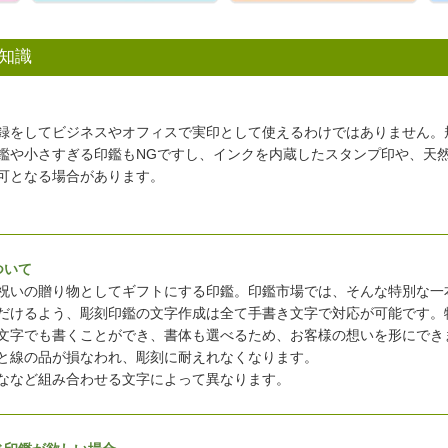
知識
録をしてビジネスやオフィスで実印として使えるわけではありません。
鑑や小さすぎる印鑑もNGですし、インクを内蔵したスタンプ印や、天
可となる場合があります。
ついて
祝いの贈り物としてギフトにする印鑑。印鑑市場では、そんな特別な一
だけるよう、彫刻印鑑の文字作成は全て手書き文字で対応が可能です。
文字でも書くことができ、書体も選べるため、お客様の想いを形にでき
と線の品が損なわれ、彫刻に耐えれなくなります。
ななど組み合わせる文字によって異なります。