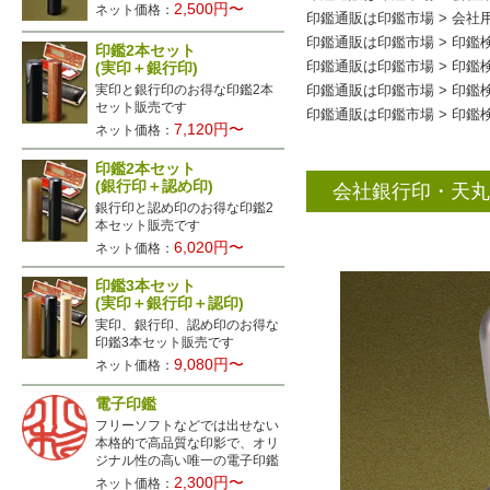
2,500円〜
ネット価格：
印鑑通販は印鑑市場
>
会社
印鑑通販は印鑑市場
>
印鑑
印鑑2本セット
(実印＋銀行印)
印鑑通販は印鑑市場
>
印鑑
実印と銀行印のお得な印鑑2本
印鑑通販は印鑑市場
>
印鑑
セット販売です
印鑑通販は印鑑市場
>
印鑑
7,120円〜
ネット価格：
印鑑2本セット
(銀行印＋認め印)
会社銀行印・天丸タ
銀行印と認め印のお得な印鑑2
本セット販売です
6,020円〜
ネット価格：
印鑑3本セット
(実印＋銀行印＋認印)
実印、銀行印、認め印のお得な
印鑑3本セット販売です
9,080円〜
ネット価格：
電子印鑑
フリーソフトなどでは出せない
本格的で高品質な印影で、オリ
ジナル性の高い唯一の電子印鑑
2,300円〜
ネット価格：