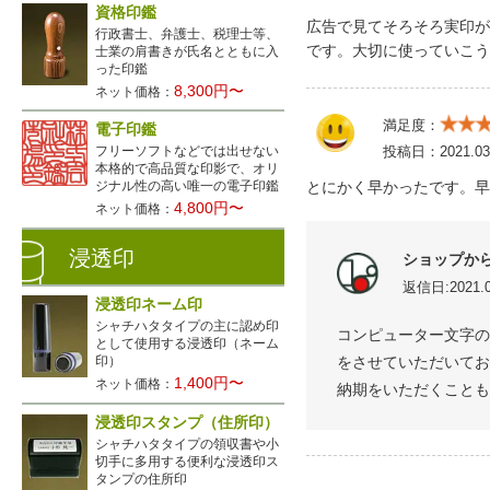
資格印鑑
広告で見てそろそろ実印が
行政書士、弁護士、税理士等、
です。大切に使っていこう
士業の肩書きが氏名とともに入
った印鑑
8,300円〜
ネット価格：
満足度：
電子印鑑
投稿日：
2021.03
フリーソフトなどでは出せない
本格的で高品質な印影で、オリ
とにかく早かったです。早
ジナル性の高い唯一の電子印鑑
4,800円〜
ネット価格：
浸透印
ショップか
返信日:2021.0
浸透印ネーム印
シャチハタタイプの主に認め印
コンピューター文字の
として使用する浸透印（ネーム
をさせていただいてお
印）
1,400円〜
ネット価格：
納期をいただくことも
浸透印スタンプ（住所印）
シャチハタタイプの領収書や小
切手に多用する便利な浸透印ス
タンプの住所印