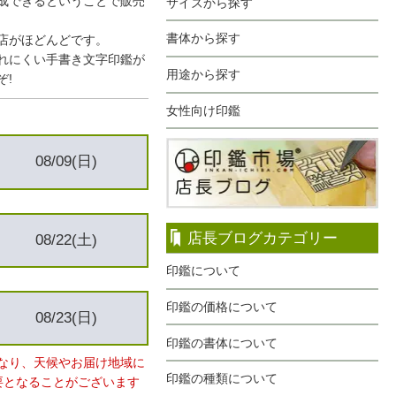
成できるということで販売
サイズから探す
書体から探す
店がほどんどです。
れにくい手書き文字印鑑が
用途から探す
ぞ!
女性向け印鑑
08/09(日)
店長ブログカテゴリー
08/22(土)
印鑑について
印鑑の価格について
08/23(日)
印鑑の書体について
なり、天候やお届け地域に
印鑑の種類について
要となることがございます