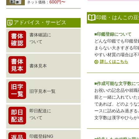
600円〜
ネット価格：
印鑑・はんこの豆
アドバイス・サービス
■印鑑登録について
書体確認に
どんな印鑑でも印鑑登
ついて
まらない大きすぎる印
やすい材質の場合は不
詳しくはこちら
書体見本
■作成可能な文字数に
お祝いの記念品や就職
旧字見本一覧
前と一緒に入れていた
であれば、どのような
ースに詰め込み過ぎる
即日配送に
文字数は漢字やひらが
ついて
印鑑登録NG