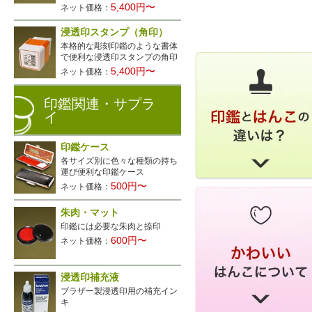
5,400円〜
ネット価格：
浸透印スタンプ（角印）
本格的な彫刻印鑑のような書体
で便利な浸透印スタンプの角印
5,400円〜
ネット価格：
印鑑関連・サプラ
イ
印鑑ケース
各サイズ別に色々な種類の持ち
運び便利な印鑑ケース
500円〜
ネット価格：
朱肉・マット
印鑑には必要な朱肉と捺印
600円〜
ネット価格：
浸透印補充液
ブラザー製浸透印用の補充イン
キ