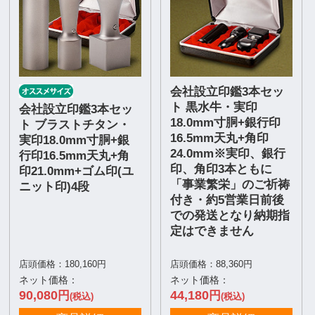
会社設立印鑑3本セッ
ト 黒水牛・実印
会社設立印鑑3本セッ
18.0mm寸胴+銀行印
ト ブラストチタン・
16.5mm天丸+角印
実印18.0mm寸胴+銀
24.0mm※実印、銀行
行印16.5mm天丸+角
印、角印3本ともに
印21.0mm+ゴム印(ユ
「事業繁栄」のご祈祷
ニット印)4段
付き・約5営業日前後
での発送となり納期指
定はできません
店頭価格：180,160円
店頭価格：88,360円
ネット価格：
ネット価格：
90,080
44,180
円
円
(税込)
(税込)