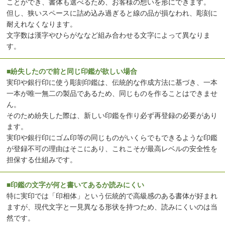
ことができ、書体も選べるため、お客様の想いを形にできます。
但し、狭いスペースに詰め込み過ぎると線の品が損なわれ、彫刻に
耐えれなくなります。
文字数は漢字やひらがななど組み合わせる文字によって異なりま
す。
■紛失したので前と同じ印鑑が欲しい場合
実印や銀行印に使う彫刻印鑑は、伝統的な作成方法に基づき、一本
一本が唯一無二の製品であるため、同じものを作ることはできませ
ん。
そのため紛失した際は、新しい印鑑を作り必ず再登録の必要があり
ます。
実印や銀行印にゴム印等の同じものがいくらでもできるような印鑑
が登録不可の理由はそこにあり、これこそが最高レベルの安全性を
担保する仕組みです。
■印鑑の文字が何と書いてあるか読みにくい
特に実印では「印相体」という伝統的で高級感のある書体が好まれ
ますが、現代文字と一見異なる形状を持つため、読みにくいのは当
然です。