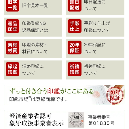
即日配送に
旧字見本一覧
ついて
印鑑登録NG
手彫り仕上げ
返品保証とは
印鑑について
印鑑の素材・
20年保証に
材質について
ついて
清め印鑑に
祈祷印鑑に
ついて
ついて