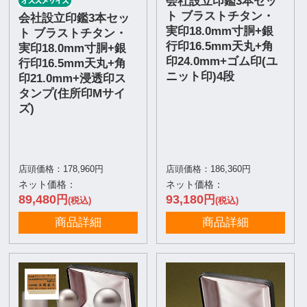
会社設立印鑑3本セッ
ト ブラストチタン・
会社設立印鑑3本セッ
実印18.0mm寸胴+銀
ト ブラストチタン・
行印16.5mm天丸+角
実印18.0mm寸胴+銀
印24.0mm+ゴム印(ユ
行印16.5mm天丸+角
ニット印)4段
印21.0mm+浸透印ス
タンプ(住所印Mサイ
ズ)
店頭価格：178,960円
店頭価格：186,360円
ネット価格：
ネット価格：
89,480
93,180
円
円
(税込)
(税込)
商品詳細
商品詳細