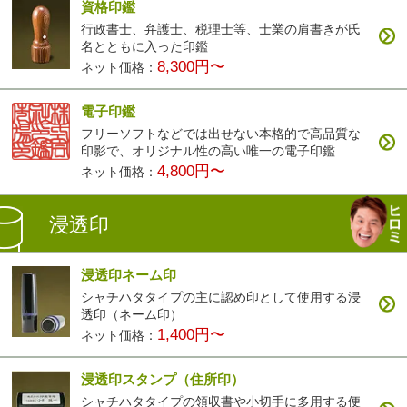
資格印鑑
行政書士、弁護士、税理士等、士業の肩書きが氏
名とともに入った印鑑
8,300円〜
ネット価格：
電子印鑑
フリーソフトなどでは出せない本格的で高品質な
印影で、オリジナル性の高い唯一の電子印鑑
4,800円〜
ネット価格：
浸透印
浸透印ネーム印
シャチハタタイプの主に認め印として使用する浸
透印（ネーム印）
1,400円〜
ネット価格：
浸透印スタンプ（住所印）
シャチハタタイプの領収書や小切手に多用する便