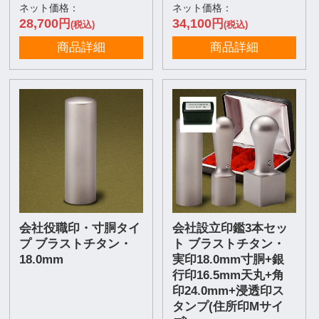
ネット価格：
ネット価格：
28,700
34,100
円
円
(税込)
(税込)
商品詳細
商品詳細
会社役職印・寸胴タイ
会社設立印鑑3本セッ
プ ブラストチタン・
ト ブラストチタン・
18.0mm
実印18.0mm寸胴+銀
行印16.5mm天丸+角
印24.0mm+浸透印ス
タンプ(住所印Mサイ