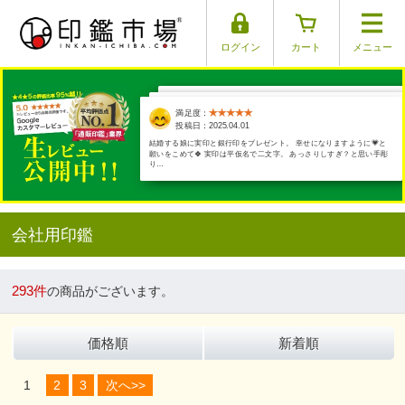
ログイン
カート
メニュー
満足度：
満足度：
満足度：
満足度：
満足度：
投稿日：2025.03.26
投稿日：2025.04.01
投稿日：2025.03.17
投稿日：2025.03.30
投稿日：2025.03.29
結婚する娘に実印と銀行印をプレゼント。 幸せになりますように💗と
対応などとても良くて安心いたしました。ありがとうございます。
願いをこめて🍀 実印は平仮名で二文字。 あっさりしすぎ？と思い手彫
り…
会社用印鑑
293件
の商品がございます。
価格順
新着順
1
2
3
次へ>>