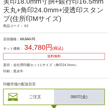
実印18.0mm寸胴+銀行印16.5mm
天丸+角印24.0mm+浸透印スタン
プ(住所印Mサイズ)
商品コード： 63
69,560 円
店頭価格：
34,780円
(税込)
ネット価格：
送料無料
直径：会社用印鑑セットLサイズ（角印24.0mm）
印材：黒水牛
印鑑市場の配送目安
ご注文
08/07(金)