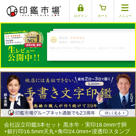
ログイン
カート
メニュー
満足度：
満足度：
満足度：
満足度：
満足度：
投稿日：2025.03.30
投稿日：2025.04.01
投稿日：2025.03.17
投稿日：2025.03.26
投稿日：2025.03.29
対応などとても良くて安心いたしました。ありがとうございます。
会社設立印鑑3本セット 黒水牛・実印18.0mm寸胴
+銀行印16.5mm天丸+角印24.0mm+浸透印スタンプ