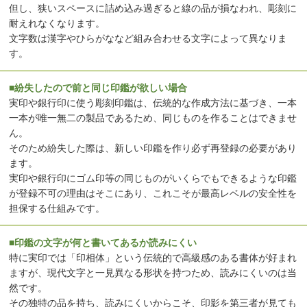
但し、狭いスペースに詰め込み過ぎると線の品が損なわれ、彫刻に
耐えれなくなります。
文字数は漢字やひらがななど組み合わせる文字によって異なりま
す。
■紛失したので前と同じ印鑑が欲しい場合
実印や銀行印に使う彫刻印鑑は、伝統的な作成方法に基づき、一本
一本が唯一無二の製品であるため、同じものを作ることはできませ
ん。
そのため紛失した際は、新しい印鑑を作り必ず再登録の必要があり
ます。
実印や銀行印にゴム印等の同じものがいくらでもできるような印鑑
が登録不可の理由はそこにあり、これこそが最高レベルの安全性を
担保する仕組みです。
■印鑑の文字が何と書いてあるか読みにくい
特に実印では「印相体」という伝統的で高級感のある書体が好まれ
ますが、現代文字と一見異なる形状を持つため、読みにくいのは当
然です。
その独特の品を持ち、読みにくいからこそ、印影を第三者が見ても