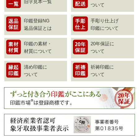
旧字見本一覧
ついて
印鑑登録NG
手彫り仕上げ
返品保証とは
印鑑について
印鑑の素材・
20年保証に
材質について
ついて
清め印鑑に
祈祷印鑑に
ついて
ついて