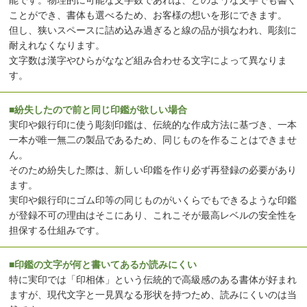
ことができ、書体も選べるため、お客様の想いを形にできます。
但し、狭いスペースに詰め込み過ぎると線の品が損なわれ、彫刻に
耐えれなくなります。
文字数は漢字やひらがななど組み合わせる文字によって異なりま
す。
■紛失したので前と同じ印鑑が欲しい場合
実印や銀行印に使う彫刻印鑑は、伝統的な作成方法に基づき、一本
一本が唯一無二の製品であるため、同じものを作ることはできませ
ん。
そのため紛失した際は、新しい印鑑を作り必ず再登録の必要があり
ます。
実印や銀行印にゴム印等の同じものがいくらでもできるような印鑑
が登録不可の理由はそこにあり、これこそが最高レベルの安全性を
担保する仕組みです。
■印鑑の文字が何と書いてあるか読みにくい
特に実印では「印相体」という伝統的で高級感のある書体が好まれ
ますが、現代文字と一見異なる形状を持つため、読みにくいのは当