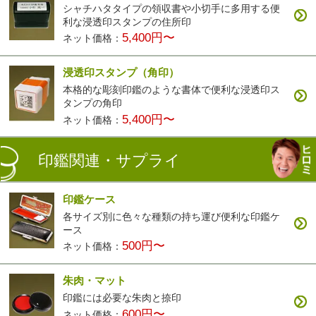
シャチハタタイプの領収書や小切手に多用する便
利な浸透印スタンプの住所印
5,400円〜
ネット価格：
浸透印スタンプ（角印）
本格的な彫刻印鑑のような書体で便利な浸透印ス
タンプの角印
5,400円〜
ネット価格：
印鑑関連・サプライ
印鑑ケース
各サイズ別に色々な種類の持ち運び便利な印鑑ケ
ース
500円〜
ネット価格：
朱肉・マット
印鑑には必要な朱肉と捺印
600円〜
ネット価格：