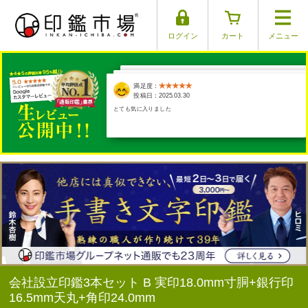
ログイン
カート
メニュー
満足度：
満足度：
満足度：
満足度：
満足度：
投稿日：2025.03.17
投稿日：2025.03.29
投稿日：2025.03.26
投稿日：2025.03.30
投稿日：2025.04.01
とても気に入りました
会社設立印鑑3本セット B 実印18.0mm寸胴+銀行印
16.5mm天丸+角印24.0mm