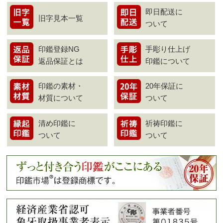
即日配送に
旧字見本一覧
ついて
印鑑登録NG
手彫り仕上げ
返品保証とは
印鑑について
印鑑の素材・
20年保証に
材質について
ついて
清め印鑑に
祈祷印鑑に
ついて
ついて