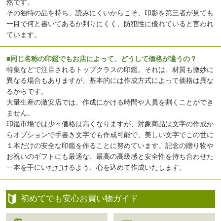
然です。
その独特の品を持ち、読みにくいからこそ、印影を第三者が見ても
一目で何と書いてあるか判りにくく、防犯性に優れていると言われ
ています。
■同じ名称の印鑑でもお店によって、どうして価格が違うの？
特集などで注目されるトップクラスの印鑑。それは、材質も微妙に
異なる場合もありますが、基本的には作成方式によって価格は異な
るからです。
大量生産の激安店では、作成にかける時間や人員を割くことができ
ません。
印鑑市場では少々価格は高くなりますが、対象商品は文字の作成か
らオプションで手書き文字でも作成可能で、美しい文字でこの世に
１本だけの安全な印鑑を作ることに努めています。記念の贈り物や
お祝いのギフトにも最適な、最高の高級感と安全性を持ち合わせた
一本を手にいただけるよう、心を込めて作成いたします。
初めてでも安心お買い物ガイド