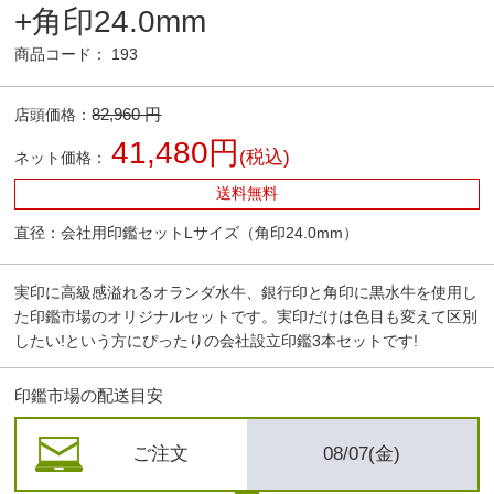
+角印24.0mm
商品コード： 193
82,960 円
店頭価格：
41,480円
(税込)
ネット価格：
送料無料
直径：会社用印鑑セットLサイズ（角印24.0mm）
実印に高級感溢れるオランダ水牛、銀行印と角印に黒水牛を使用し
た印鑑市場のオリジナルセットです。実印だけは色目も変えて区別
したい!という方にぴったりの会社設立印鑑3本セットです!
印鑑市場の配送目安
ご注文
08/07(金)