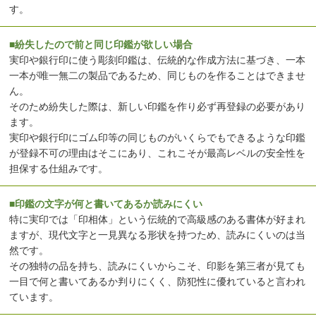
す。
■紛失したので前と同じ印鑑が欲しい場合
実印や銀行印に使う彫刻印鑑は、伝統的な作成方法に基づき、一本
一本が唯一無二の製品であるため、同じものを作ることはできませ
ん。
そのため紛失した際は、新しい印鑑を作り必ず再登録の必要があり
ます。
実印や銀行印にゴム印等の同じものがいくらでもできるような印鑑
が登録不可の理由はそこにあり、これこそが最高レベルの安全性を
担保する仕組みです。
■印鑑の文字が何と書いてあるか読みにくい
特に実印では「印相体」という伝統的で高級感のある書体が好まれ
ますが、現代文字と一見異なる形状を持つため、読みにくいのは当
然です。
その独特の品を持ち、読みにくいからこそ、印影を第三者が見ても
一目で何と書いてあるか判りにくく、防犯性に優れていると言われ
ています。