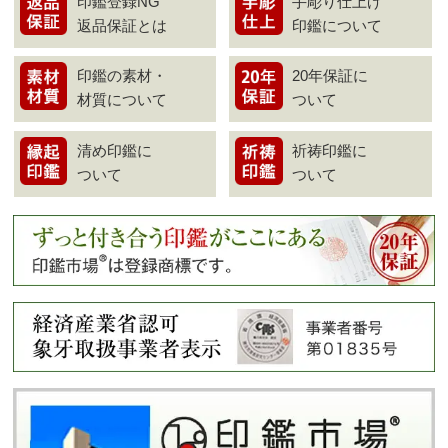
印鑑登録NG
手彫り仕上げ
返品保証とは
印鑑について
印鑑の素材・
20年保証に
材質について
ついて
清め印鑑に
祈祷印鑑に
ついて
ついて