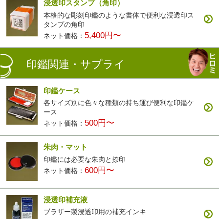
浸透印スタンプ（角印）
本格的な彫刻印鑑のような書体で便利な浸透印ス
タンプの角印
5,400円〜
ネット価格：
印鑑関連・サプライ
印鑑ケース
各サイズ別に色々な種類の持ち運び便利な印鑑ケ
ース
500円〜
ネット価格：
朱肉・マット
印鑑には必要な朱肉と捺印
600円〜
ネット価格：
浸透印補充液
ブラザー製浸透印用の補充インキ