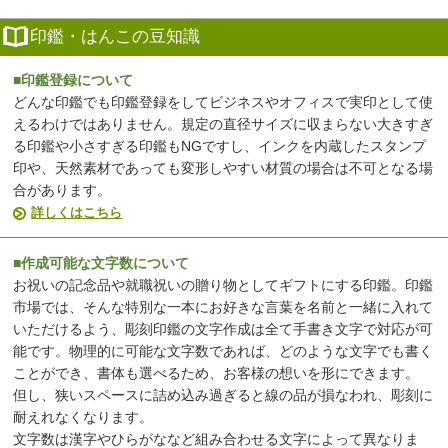
印鑑・はんこの豆知識
■印鑑登録について
どんな印鑑でも印鑑登録をしてビジネスやオフィスで実印として使
えるわけではありません。規定の直径サイズに収まらない大きすぎ
る印鑑や小さすぎる印鑑もNGですし、インクを内蔵したスタンプ
印や、天然素材であっても変形しやすい材質の場合は不可となる場
合があります。
詳しくはこちら
■作成可能な文字数について
お祝いの記念品や就職祝いの贈り物としてギフトにする印鑑。印鑑
市場では、そんな特別な一本にお好きな言葉を名前と一緒に入れて
いただけるよう、彫刻印鑑の文字作成は全て手書き文字で対応が可
能です。物理的に可能な文字数であれば、どのような文字でも書く
ことができ、書体も選べるため、お客様の想いを形にできます。
但し、狭いスペースに詰め込み過ぎると線の品が損なわれ、彫刻に
耐えれなくなります。
文字数は漢字やひらがななど組み合わせる文字によって異なりま