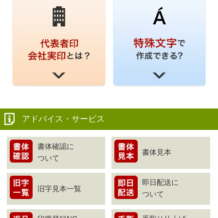
アドバイス・サービス
書体確認に
書体見本
ついて
即日配送に
旧字見本一覧
ついて