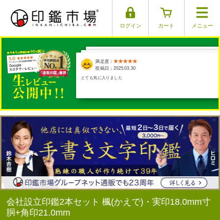
ログイン
カート
メニュー
満足度：
満足度：
満足度：
満足度：
満足度：
投稿日：2025.03.29
投稿日：2025.03.17
投稿日：2025.04.01
投稿日：2025.03.30
投稿日：2025.03.26
とても気に入りました
本当に手彫りか心配になるくらい、早い発送でした。商品は凄く素敵
で、20年保証があるのも、有難いです。旦那の実印と産まれてくる子
供の銀…
会社設立印鑑2本セット 楓(かえで)・実印18.0mm寸
胴+角印21.0mm