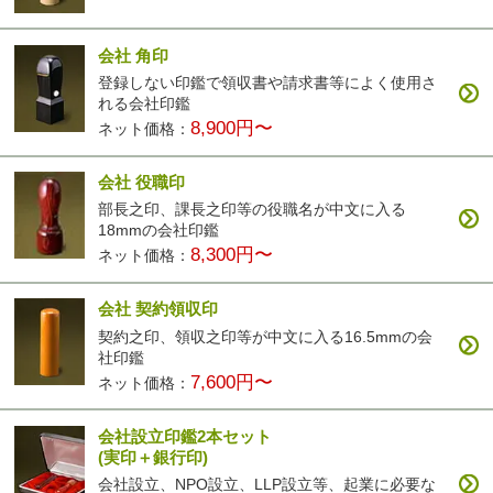
会社 角印
登録しない印鑑で領収書や請求書等によく使用さ
れる会社印鑑
8,900円〜
ネット価格：
会社 役職印
部長之印、課長之印等の役職名が中文に入る
18mmの会社印鑑
8,300円〜
ネット価格：
会社 契約領収印
契約之印、領収之印等が中文に入る16.5mmの会
社印鑑
7,600円〜
ネット価格：
会社設立印鑑2本セット
(実印＋銀行印)
会社設立、NPO設立、LLP設立等、起業に必要な