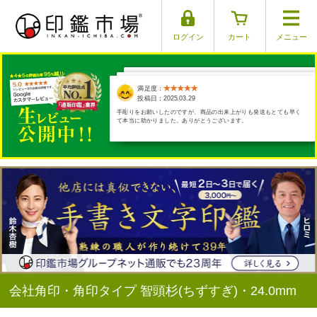
ログイン
カート
メニュー
満足度：
満足度：
満足度：
満足度：
満足度：
投稿日：2025.04.01
投稿日：2025.03.29
投稿日：2025.03.26
投稿日：2025.03.17
投稿日：2025.03.30
手彫りをお願いしたのですが、商品の出来上がりも発送もとても早く
て本当に助かりました。ありがとうございます。
会社角印・角印タイプ 智頭杉(ちずすぎ)・24.0mm