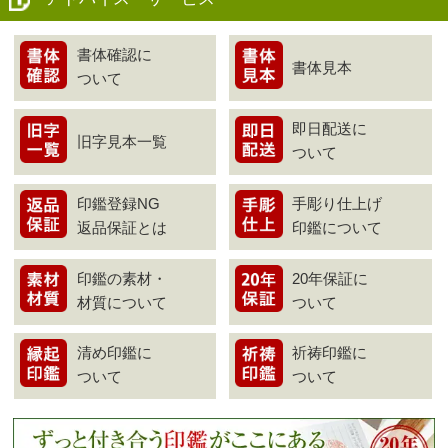
書体確認に
書体見本
ついて
即日配送に
旧字見本一覧
ついて
印鑑登録NG
手彫り仕上げ
返品保証とは
印鑑について
印鑑の素材・
20年保証に
材質について
ついて
清め印鑑に
祈祷印鑑に
ついて
ついて