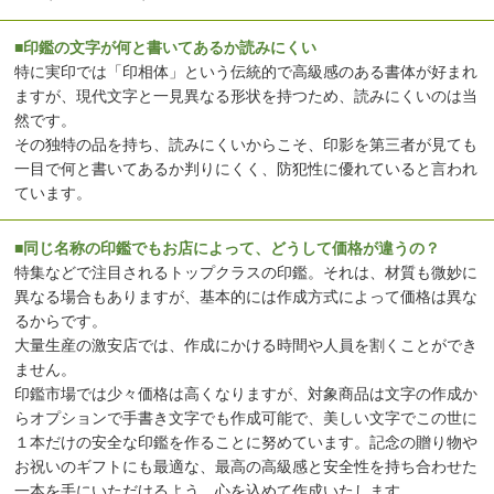
■印鑑の文字が何と書いてあるか読みにくい
特に実印では「印相体」という伝統的で高級感のある書体が好まれ
ますが、現代文字と一見異なる形状を持つため、読みにくいのは当
然です。
その独特の品を持ち、読みにくいからこそ、印影を第三者が見ても
一目で何と書いてあるか判りにくく、防犯性に優れていると言われ
ています。
■同じ名称の印鑑でもお店によって、どうして価格が違うの？
特集などで注目されるトップクラスの印鑑。それは、材質も微妙に
異なる場合もありますが、基本的には作成方式によって価格は異な
るからです。
大量生産の激安店では、作成にかける時間や人員を割くことができ
ません。
印鑑市場では少々価格は高くなりますが、対象商品は文字の作成か
らオプションで手書き文字でも作成可能で、美しい文字でこの世に
１本だけの安全な印鑑を作ることに努めています。記念の贈り物や
お祝いのギフトにも最適な、最高の高級感と安全性を持ち合わせた
一本を手にいただけるよう、心を込めて作成いたします。