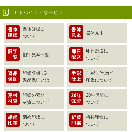
アドバイス・サービス
書体確認に
書体見本
ついて
即日配送に
旧字見本一覧
ついて
印鑑登録NG
手彫り仕上げ
返品保証とは
印鑑について
印鑑の素材・
20年保証に
材質について
ついて
清め印鑑に
祈祷印鑑に
ついて
ついて