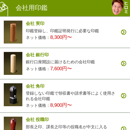
会社用印鑑
会社 実印
印鑑登録し、印鑑証明発行に必要な印鑑
8,300円〜
ネット価格：
会社 銀行印
銀行口座開設に届けるための会社印鑑
7,600円〜
ネット価格：
会社 角印
登録しない印鑑で領収書や請求書等によく使用さ
れる会社印鑑
8,900円〜
ネット価格：
会社 役職印
部長之印、課長之印等の役職名が中文に入る