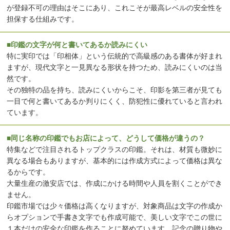
が登録不可の理由はそこにあり、これこそが最高レベルの安全性を
担保する仕組みです。
■印鑑の文字が何と書いてあるか読みにくい
特に実印では「印相体」という伝統的で高級感のある書体が好まれ
ますが、現代文字と一見異なる形状を持つため、読みにくいのは当
然です。
その独特の品を持ち、読みにくいからこそ、印影を第三者が見ても
一目で何と書いてあるか判りにくく、防犯性に優れていると言われ
ています。
■同じ名称の印鑑でもお店によって、どうして価格が違うの？
特集などで注目されるトップクラスの印鑑。それは、材質も微妙に
異なる場合もありますが、基本的には作成方式によって価格は異な
るからです。
大量生産の激安店では、作成にかける時間や人員を割くことができ
ません。
印鑑市場では少々価格は高くなりますが、対象商品は文字の作成か
らオプションで手書き文字でも作成可能で、美しい文字でこの世に
１本だけの安全な印鑑を作ることに努めています。記念の贈り物や