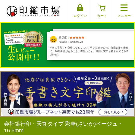
ログイン
カート
メニュー
満足度：
満足度：
満足度：
満足度：
満足度：
投稿日：2025.04.01
投稿日：2025.03.26
投稿日：2025.03.17
投稿日：2025.03.29
投稿日：2025.03.30
本当に手彫りか心配になるくらい、早い発送でした。商品は凄く素敵
で、20年保証があるのも、有難いです。旦那の実印と産まれてくる子
供の銀…
会社銀行印・天丸タイプ 彩華(さいか)ベージュ・
16.5mm