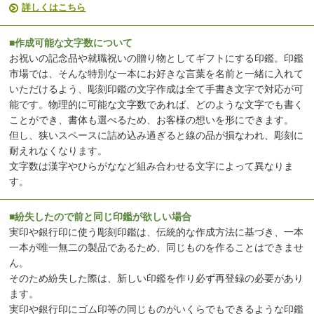
詳しくはこちら
■作成可能な文字数について
お祝いの記念品や就職祝いの贈り物としてギフトにする印鑑。印鑑
市場では、そんな特別な一本にお好きな言葉を名前と一緒に入れて
いただけるよう、彫刻印鑑の文字作成は全て手書き文字で対応が可
能です。物理的に可能な文字数であれば、どのような文字でも書く
ことができ、書体も選べるため、お客様の想いを形にできます。
但し、狭いスペースに詰め込み過ぎると線の品が損なわれ、彫刻に
耐えれなくなります。
文字数は漢字やひらがななど組み合わせる文字によって異なりま
す。
■紛失したので前と同じ印鑑が欲しい場合
実印や銀行印に使う彫刻印鑑は、伝統的な作成方法に基づき、一本
一本が唯一無二の製品であるため、同じものを作ることはできませ
ん。
そのため紛失した際は、新しい印鑑を作り必ず再登録の必要があり
ます。
実印や銀行印にゴム印等の同じものがいくらでもできるような印鑑