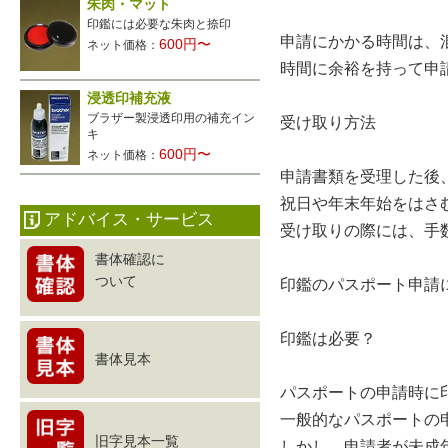
朱肉・マット
印鑑には必要な朱肉と捺印
申請にかかる時間は、
600円〜
ネット価格：
時間に余裕を持って申
浸透印補充液
ブラザー製浸透印用の補充イン
受け取り方法
キ
600円〜
ネット価格：
申請書類を受理した後
祝日や年末年始をはさ
アドバイス・サービス
受け取りの際には、手
書体確認に
ついて
印鑑のパスポート申請
印鑑は必要？
書体見本
パスポートの申請時に
一般的なパスポートの
旧字見本一覧
しかし、申請者が未成