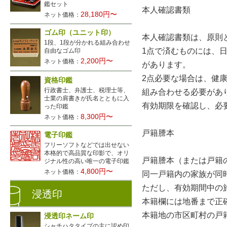
鑑セット
本人確認書類
28,180円〜
ネット価格：
ゴム印（ユニット印）
本人確認書類は、原則
1段、1段が分かれる組み合わせ
1点で済むものには、
自由なゴム印
2,200円〜
ネット価格：
があります。
2点必要な場合は、健
資格印鑑
行政書士、弁護士、税理士等、
組み合わせる必要があ
士業の肩書きが氏名とともに入
有効期限を確認し、必
った印鑑
8,300円〜
ネット価格：
戸籍謄本
電子印鑑
フリーソフトなどでは出せない
本格的で高品質な印影で、オリ
戸籍謄本（または戸籍
ジナル性の高い唯一の電子印鑑
4,800円〜
ネット価格：
同一戸籍内の家族が同
ただし、有効期間中の
浸透印
本籍欄には地番まで正
本籍地の市区町村の戸
浸透印ネーム印
シャチハタタイプの主に認め印