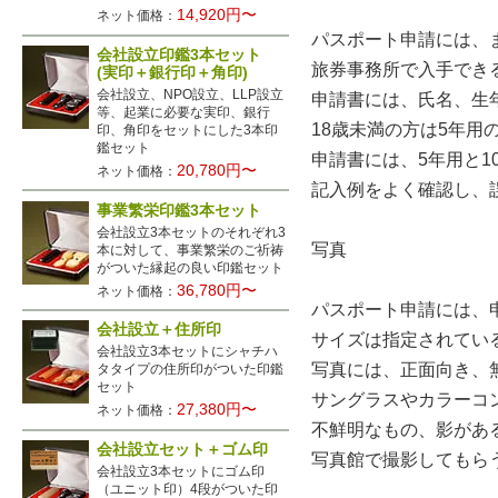
14,920円〜
ネット価格：
パスポート申請には、
会社設立印鑑3本セット
旅券事務所で入手でき
(実印＋銀行印＋角印)
会社設立、NPO設立、LLP設立
申請書には、氏名、生
等、起業に必要な実印、銀行
18歳未満の方は5年用
印、角印をセットにした3本印
鑑セット
申請書には、5年用と
20,780円〜
ネット価格：
記入例をよく確認し、
事業繁栄印鑑3本セット
会社設立3本セットのそれぞれ3
写真
本に対して、事業繁栄のご祈祷
がついた縁起の良い印鑑セット
36,780円〜
ネット価格：
パスポート申請には、
会社設立＋住所印
サイズは指定されてい
会社設立3本セットにシャチハ
写真には、正面向き、
タタイプの住所印がついた印鑑
セット
サングラスやカラーコ
27,380円〜
ネット価格：
不鮮明なもの、影があ
会社設立セット＋ゴム印
写真館で撮影してもら
会社設立3本セットにゴム印
（ユニット印）4段がついた印