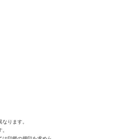
異なります。
す。
ては印鑑の押印を求めら