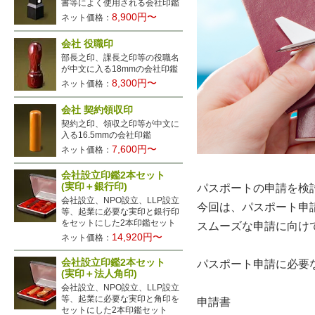
書等によく使用される会社印鑑
8,900円〜
ネット価格：
会社 役職印
部長之印、課長之印等の役職名
が中文に入る18mmの会社印鑑
8,300円〜
ネット価格：
会社 契約領収印
契約之印、領収之印等が中文に
入る16.5mmの会社印鑑
7,600円〜
ネット価格：
会社設立印鑑2本セット
(実印＋銀行印)
パスポートの申請を検
会社設立、NPO設立、LLP設立
今回は、パスポート申
等、起業に必要な実印と銀行印
をセットにした2本印鑑セット
スムーズな申請に向け
14,920円〜
ネット価格：
会社設立印鑑2本セット
パスポート申請に必要
(実印＋法人角印)
会社設立、NPO設立、LLP設立
等、起業に必要な実印と角印を
申請書
セットにした2本印鑑セット