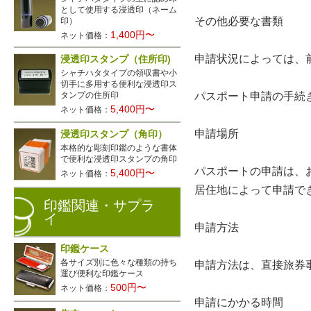
として使用する浸透印（ネーム
その他必要な書類
印）
1,400円〜
ネット価格：
申請状況によっては、
浸透印スタンプ（住所印)
シャチハタタイプの領収書や小
切手に多用する便利な浸透印ス
パスポート申請の手続
タンプの住所印
5,400円〜
ネット価格：
申請場所
浸透印スタンプ（角印）
本格的な彫刻印鑑のような書体
で便利な浸透印スタンプの角印
パスポートの申請は、
5,400円〜
ネット価格：
居住地によって申請で
印鑑関連・サプラ
イ
申請方法
印鑑ケース
各サイズ別に色々な種類の持ち
申請方法は、直接旅券
運び便利な印鑑ケース
500円〜
ネット価格：
申請にかかる時間