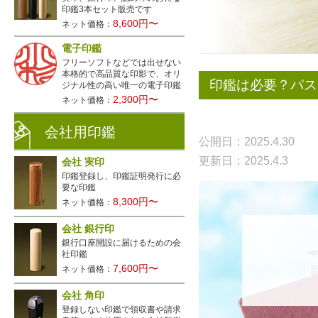
印鑑3本セット販売です
8,600円〜
ネット価格：
電子印鑑
フリーソフトなどでは出せない
本格的で高品質な印影で、オリ
印鑑は必要？パス
ジナル性の高い唯一の電子印鑑
2,300円〜
ネット価格：
会社用印鑑
公開日：2025.4.30
更新日：2025.4.3
会社 実印
印鑑登録し、印鑑証明発行に必
要な印鑑
8,300円〜
ネット価格：
会社 銀行印
銀行口座開設に届けるための会
社印鑑
7,600円〜
ネット価格：
会社 角印
登録しない印鑑で領収書や請求