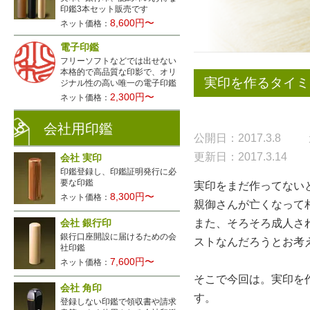
印鑑3本セット販売です
8,600円〜
ネット価格：
電子印鑑
フリーソフトなどでは出せない
本格的で高品質な印影で、オリ
実印を作るタイミ
ジナル性の高い唯一の電子印鑑
2,300円〜
ネット価格：
会社用印鑑
公開日：2017.3.8
更新日：2017.3.14
会社 実印
印鑑登録し、印鑑証明発行に必
要な印鑑
実印をまだ作ってない
8,300円〜
ネット価格：
親御さんが亡くなって
会社 銀行印
また、そろそろ成人さ
銀行口座開設に届けるための会
ストなんだろうとお考
社印鑑
7,600円〜
ネット価格：
そこで今回は。実印を
会社 角印
す。
登録しない印鑑で領収書や請求