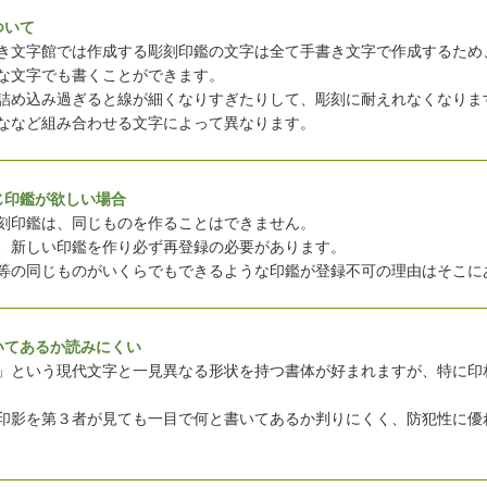
ついて
き文字館では作成する彫刻印鑑の文字は全て手書き文字で作成するため
な文字でも書くことができます。
詰め込み過ぎると線が細くなりすぎたりして、彫刻に耐えれなくなりま
ななど組み合わせる文字によって異なります。
じ印鑑が欲しい場合
刻印鑑は、同じものを作ることはできません。
、新しい印鑑を作り必ず再登録の必要があります。
等の同じものがいくらでもできるような印鑑が登録不可の理由はそこに
いてあるか読みにくい
」という現代文字と一見異なる形状を持つ書体が好まれますが、特に印
印影を第３者が見ても一目で何と書いてあるか判りにくく、防犯性に優