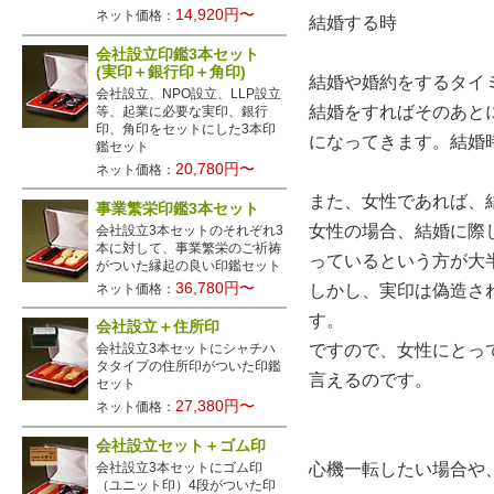
14,920円〜
ネット価格：
結婚する時
会社設立印鑑3本セット
(実印＋銀行印＋角印)
結婚や婚約をするタイ
会社設立、NPO設立、LLP設立
結婚をすればそのあと
等、起業に必要な実印、銀行
印、角印をセットにした3本印
になってきます。結婚
鑑セット
20,780円〜
ネット価格：
また、女性であれば、
事業繁栄印鑑3本セット
女性の場合、結婚に際
会社設立3本セットのそれぞれ3
本に対して、事業繁栄のご祈祷
っているという方が大
がついた縁起の良い印鑑セット
36,780円〜
ネット価格：
しかし、実印は偽造さ
す。
会社設立＋住所印
ですので、女性にとっ
会社設立3本セットにシャチハ
タタイプの住所印がついた印鑑
言えるのです。
セット
27,380円〜
ネット価格：
会社設立セット＋ゴム印
心機一転したい場合や
会社設立3本セットにゴム印
（ユニット印）4段がついた印