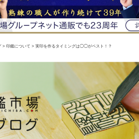
グ
> 印鑑について > 実印を作るタイミングは◯◯がベスト！？