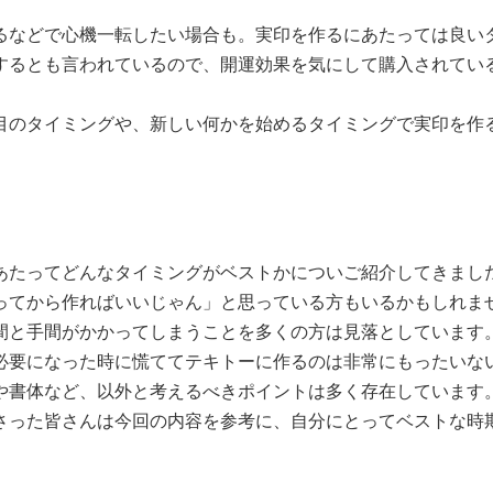
るなどで心機一転したい場合も。実印を作るにあたっては良い
するとも言われているので、開運効果を気にして購入されてい
目のタイミングや、新しい何かを始めるタイミングで実印を作
あたってどんなタイミングがベストかについご紹介してきまし
ってから作ればいいじゃん」と思っている方もいるかもしれま
間と手間がかかってしまうことを多くの方は見落としています
必要になった時に慌ててテキトーに作るのは非常にもったいな
や書体など、以外と考えるべきポイントは多く存在しています
さった皆さんは今回の内容を参考に、自分にとってベストな時