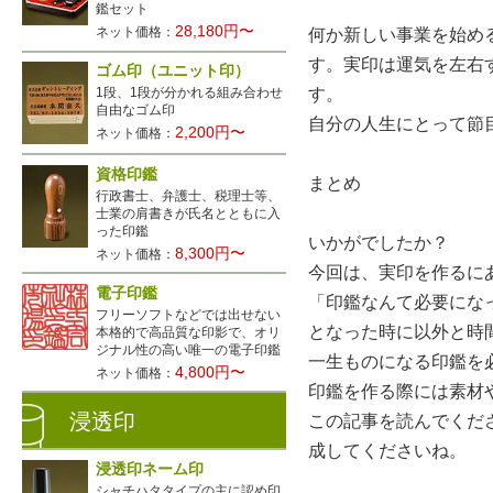
鑑セット
28,180円〜
ネット価格：
何か新しい事業を始め
す。実印は運気を左右
ゴム印（ユニット印）
1段、1段が分かれる組み合わせ
す。
自由なゴム印
自分の人生にとって節
2,200円〜
ネット価格：
資格印鑑
まとめ
行政書士、弁護士、税理士等、
士業の肩書きが氏名とともに入
った印鑑
いかがでしたか？
8,300円〜
ネット価格：
今回は、実印を作るに
電子印鑑
「印鑑なんて必要にな
フリーソフトなどでは出せない
となった時に以外と時
本格的で高品質な印影で、オリ
ジナル性の高い唯一の電子印鑑
一生ものになる印鑑を
4,800円〜
ネット価格：
印鑑を作る際には素材
浸透印
この記事を読んでくだ
成してくださいね。
浸透印ネーム印
シャチハタタイプの主に認め印