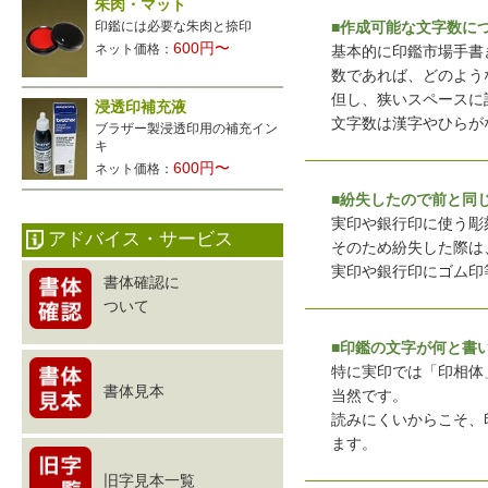
朱肉・マット
■作成可能な文字数に
印鑑には必要な朱肉と捺印
600円〜
ネット価格：
基本的に印鑑市場手書
数であれば、どのよう
但し、狭いスペースに
浸透印補充液
文字数は漢字やひらが
ブラザー製浸透印用の補充イン
キ
600円〜
ネット価格：
■紛失したので前と同
実印や銀行印に使う彫
アドバイス・サービス
そのため紛失した際は
実印や銀行印にゴム印
書体確認に
ついて
■印鑑の文字が何と書
特に実印では「印相体
書体見本
当然です。
読みにくいからこそ、
ます。
旧字見本一覧