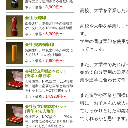
書等によく使用される会社印鑑
8,900円〜
ネット価格：
高校、大学を卒業した
会社 役職印
部長之印、課長之印等の役職名
高校や大学を卒業し、
が中文に入る18mmの会社印鑑
す。
8,300円〜
ネット価格：
学生の間は実印を使用
会社 契約領収印
ってきます。
契約之印、領収之印等が中文に
入る16.5mmの会社印鑑
7,600円〜
ネット価格：
また、大学生であれば
会社設立印鑑2本セット
始めて自分専用の口座
(実印＋銀行印)
業や進学に合わせて作
会社設立、NPO設立、LLP設立
等、起業に必要な実印と銀行印
をセットにした2本印鑑セット
また進学や卒業と同様
14,920円〜
ネット価格：
特に、お子さんの成人
会社設立印鑑2本セット
てしっかりとした印鑑
(実印＋法人角印)
会社設立、NPO設立、LLP設立
でくれるかと思います
等、起業に必要な実印と角印を
セットにした2本印鑑セット