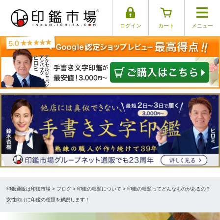
ログイン
カート
メニュー
印鑑通販は印鑑市場
>
ブログ
> 印鑑の種類について > 印鑑の種類ってどんなものがあるの？
女性向けに印鑑の種類を解説します！