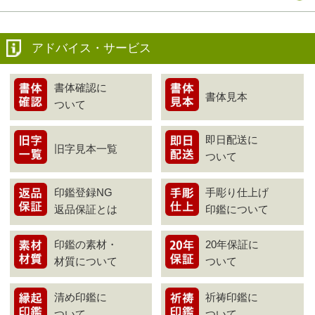
アドバイス・サービス
書体確認に
書体見本
ついて
即日配送に
旧字見本一覧
ついて
印鑑登録NG
手彫り仕上げ
返品保証とは
印鑑について
印鑑の素材・
20年保証に
材質について
ついて
清め印鑑に
祈祷印鑑に
ついて
ついて