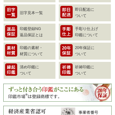
即日配送に
旧字見本一覧
ついて
印鑑登録NG
手彫り仕上げ
返品保証とは
印鑑について
印鑑の素材・
20年保証に
材質について
ついて
清め印鑑に
祈祷印鑑に
ついて
ついて