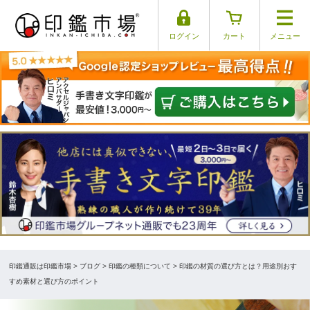
ログイン
カート
メニュー
印鑑通販は印鑑市場
>
ブログ
> 印鑑の種類について > 印鑑の材質の選び方とは？用途別おす
すめ素材と選び方のポイント