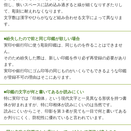
但し、狭いスペースに詰め込み過ぎると線が細くなりすぎたりし
て、彫刻に耐えれなくなります。
文字数は漢字やひらがななど組み合わせる文字によって異なりま
す。
■紛失したので前と同じ印鑑が欲しい場合
実印や銀行印に使う彫刻印鑑は、同じものを作ることはできませ
ん。
そのため紛失した際は、新しい印鑑を作り必ず再登録の必要があり
ます。
実印や銀行印にゴム印等の同じものがいくらでもできるような印鑑
が登録不可の理由はそこにあります。
■印鑑の文字が何と書いてあるか読みにくい
特に実印では「印相体」という現代文字と一見異なる形状を持つ書
体が好まれますが、特に印相体が読みにくいのは当然です。
読みにくいからこそ、印影を第３者が見ても一目で何と書いてある
か判りにくく、防犯性に優れていると言われています。