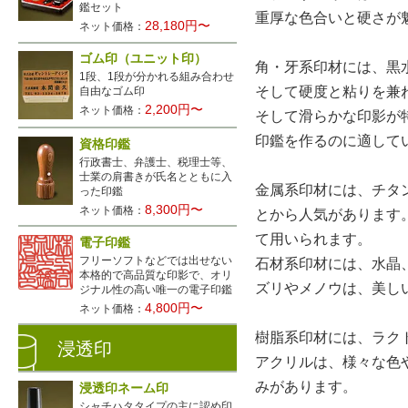
鑑セット
重厚な色合いと硬さが
28,180円〜
ネット価格：
ゴム印（ユニット印）
角・牙系印材には、黒
1段、1段が分かれる組み合わせ
そして硬度と粘りを兼
自由なゴム印
2,200円〜
ネット価格：
そして滑らかな印影が
印鑑を作るのに適して
資格印鑑
行政書士、弁護士、税理士等、
士業の肩書きが氏名とともに入
金属系印材には、チタ
った印鑑
8,300円〜
ネット価格：
とから人気があります
て用いられます。
電子印鑑
フリーソフトなどでは出せない
石材系印材には、水晶
本格的で高品質な印影で、オリ
ズリやメノウは、美し
ジナル性の高い唯一の電子印鑑
4,800円〜
ネット価格：
樹脂系印材には、ラク
浸透印
アクリルは、様々な色
みがあります。
浸透印ネーム印
シャチハタタイプの主に認め印