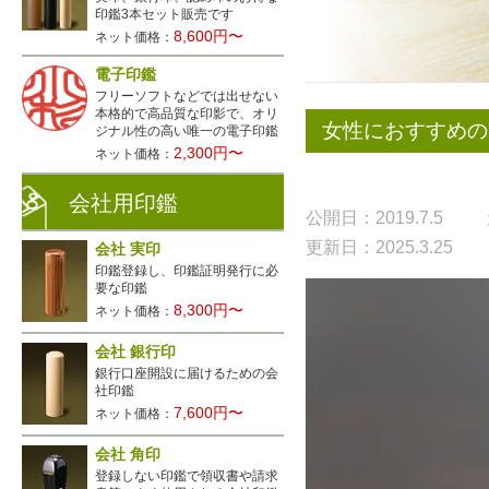
印鑑3本セット販売です
8,600円〜
ネット価格：
電子印鑑
フリーソフトなどでは出せない
本格的で高品質な印影で、オリ
女性におすすめの
ジナル性の高い唯一の電子印鑑
2,300円〜
ネット価格：
会社用印鑑
公開日：2019.7.5
更新日：2025.3.25
会社 実印
印鑑登録し、印鑑証明発行に必
要な印鑑
8,300円〜
ネット価格：
会社 銀行印
銀行口座開設に届けるための会
社印鑑
7,600円〜
ネット価格：
会社 角印
登録しない印鑑で領収書や請求