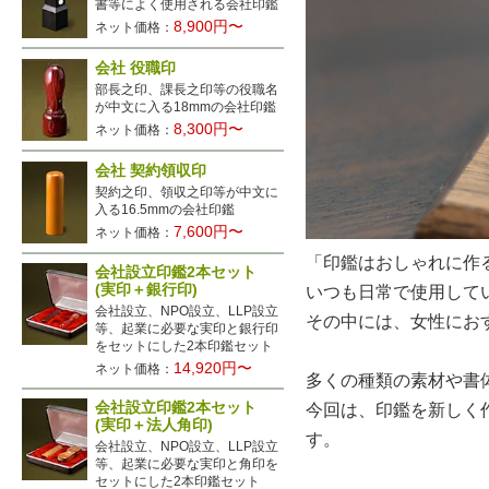
書等によく使用される会社印鑑
8,900円〜
ネット価格：
会社 役職印
部長之印、課長之印等の役職名
が中文に入る18mmの会社印鑑
8,300円〜
ネット価格：
会社 契約領収印
契約之印、領収之印等が中文に
入る16.5mmの会社印鑑
7,600円〜
ネット価格：
「印鑑はおしゃれに作
会社設立印鑑2本セット
(実印＋銀行印)
いつも日常で使用して
会社設立、NPO設立、LLP設立
その中には、女性にお
等、起業に必要な実印と銀行印
をセットにした2本印鑑セット
14,920円〜
ネット価格：
多くの種類の素材や書
会社設立印鑑2本セット
今回は、印鑑を新しく
(実印＋法人角印)
す。
会社設立、NPO設立、LLP設立
等、起業に必要な実印と角印を
セットにした2本印鑑セット