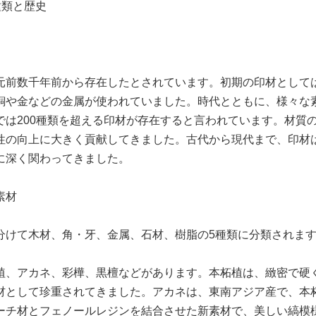
種類と歴史
元前数千年前から存在したとされています。初期の印材として
銅や金などの金属が使われていました。時代とともに、様々な
では200種類を超える印材が存在すると言われています。材質
性の向上に大きく貢献してきました。古代から現代まで、印材
に深く関わってきました。
素材
分けて木材、角・牙、金属、石材、樹脂の5種類に分類されま
植、アカネ、彩樺、黒檀などがあります。本柘植は、緻密で硬
材として珍重されてきました。アカネは、東南アジア産で、本
ーチ材とフェノールレジンを結合させた新素材で、美しい縞模