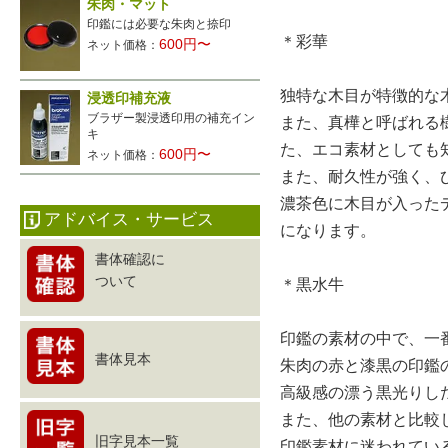
朱肉・マット
印鑑には必要な朱肉と捺印
＊彩華
600円〜
ネット価格：
独特な木目が特徴的な
浸透印補充液
ブラザー製浸透印用の補充イン
また、真樺と呼ばれる
キ
た、エコ素材としても
600円〜
ネット価格：
また、耐久性が強く、
濃茶色に木目が入った
アドバイス・サービス
になります。
書体確認に
ついて
＊黒水牛
印鑑の素材の中で、一
書体見本
朱肉の赤と漆黒の印鑑
高級感の漂う黒光りし
また、他の素材と比較
旧字見本一覧
印鑑素材に迷われてい