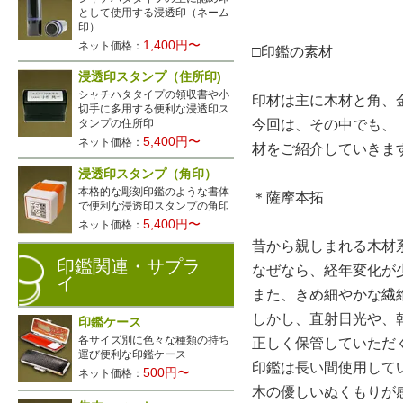
として使用する浸透印（ネーム
印）
1,400円〜
ネット価格：
□印鑑の素材
浸透印スタンプ（住所印)
シャチハタタイプの領収書や小
印材は主に木材と角、
切手に多用する便利な浸透印ス
今回は、その中でも、
タンプの住所印
5,400円〜
ネット価格：
材をご紹介していきま
浸透印スタンプ（角印）
本格的な彫刻印鑑のような書体
＊薩摩本拓
で便利な浸透印スタンプの角印
5,400円〜
ネット価格：
昔から親しまれる木材
印鑑関連・サプラ
なぜなら、経年変化が
イ
また、きめ細やかな繊
しかし、直射日光や、
印鑑ケース
各サイズ別に色々な種類の持ち
正しく保管していただ
運び便利な印鑑ケース
印鑑は長い間使用して
500円〜
ネット価格：
木の優しいぬくもりが