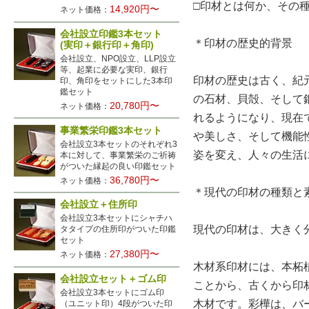
□印材とは何か、その
14,920円〜
ネット価格：
会社設立印鑑3本セット
＊印材の歴史的背景
(実印＋銀行印＋角印)
会社設立、NPO設立、LLP設立
等、起業に必要な実印、銀行
印材の歴史は古く、紀
印、角印をセットにした3本印
鑑セット
の石材、貝殻、そして
20,780円〜
ネット価格：
れるようになり、現在
事業繁栄印鑑3本セット
や美しさ、そして機能
会社設立3本セットのそれぞれ3
姿を変え、人々の生活
本に対して、事業繁栄のご祈祷
がついた縁起の良い印鑑セット
36,780円〜
ネット価格：
＊現代の印材の種類と
会社設立＋住所印
会社設立3本セットにシャチハ
現代の印材は、大きく
タタイプの住所印がついた印鑑
セット
27,380円〜
ネット価格：
木材系印材には、本柘
会社設立セット＋ゴム印
ことから、古くから印
会社設立3本セットにゴム印
木材です。彩樺は、バ
（ユニット印）4段がついた印