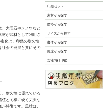
印鑑セット
素材から探す
価格から探す
は、大理石やメノウなど
サイズから探す
素材が印材として利用さ
の進化は、印鑑の耐久性
書体から探す
は社会の発展と共にその
用途から探す
女性向け印鑑
す。
く、耐久性に優れている
柘植と同様に硬く丈夫な
様が特徴です。黒檀は、