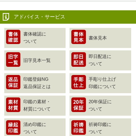
アドバイス・サービス
書体確認に
書体見本
ついて
即日配送に
旧字見本一覧
ついて
印鑑登録NG
手彫り仕上げ
返品保証とは
印鑑について
印鑑の素材・
20年保証に
材質について
ついて
清め印鑑に
祈祷印鑑に
ついて
ついて