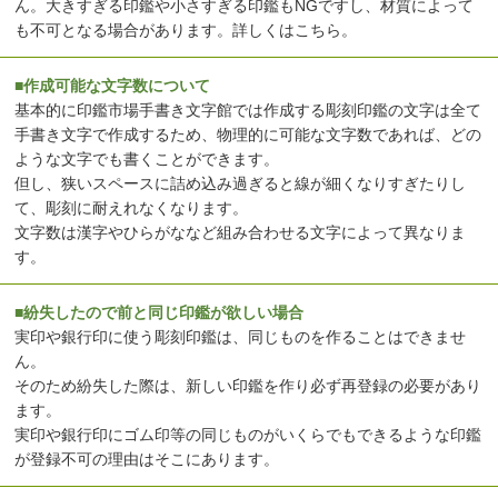
ん。大きすぎる印鑑や小さすぎる印鑑もNGですし、材質によって
も不可となる場合があります。
詳しくはこちら
。
■作成可能な文字数について
基本的に印鑑市場手書き文字館では作成する彫刻印鑑の文字は全て
手書き文字で作成するため、物理的に可能な文字数であれば、どの
ような文字でも書くことができます。
但し、狭いスペースに詰め込み過ぎると線が細くなりすぎたりし
て、彫刻に耐えれなくなります。
文字数は漢字やひらがななど組み合わせる文字によって異なりま
す。
■紛失したので前と同じ印鑑が欲しい場合
実印や銀行印に使う彫刻印鑑は、同じものを作ることはできませ
ん。
そのため紛失した際は、新しい印鑑を作り必ず再登録の必要があり
ます。
実印や銀行印にゴム印等の同じものがいくらでもできるような印鑑
が登録不可の理由はそこにあります。