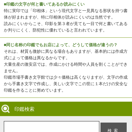
■印鑑の文字が何と書いてあるか読みにくい
特に実印では「印相体」という現代文字と一見異なる形状を持つ書
体が好まれますが、特に印相体が読みにくいのは当然です。
読みにくいからこそ、印影を第３者が見ても一目で何と書いてある
か判りにくく、防犯性に優れていると言われています。
■同じ名称の印鑑でもお店によって、どうして価格が違うの？
それは、材質も微妙に異なる場合もありますが、基本的には作成方
式によって価格は異なるからです。
大量生産の激安店では、作成にかける時間や人員を割くことができ
ません。
印鑑市場手書き文字館では少々価格は高くなりますが、文字の作成
から手書き文字で作成し、美しい文字でこの世に１本だけの安全な
印鑑を作ることに努めています。
印鑑検索