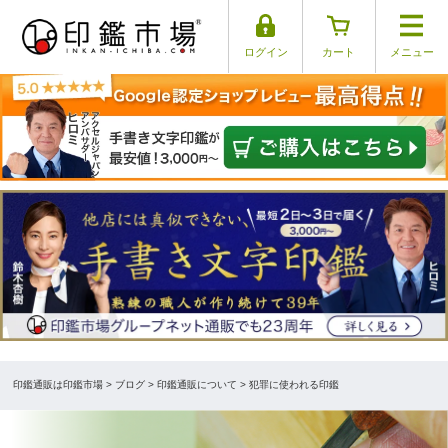
ログイン
カート
メニュー
印鑑通販は印鑑市場
>
ブログ
> 印鑑通販について > 犯罪に使われる印鑑