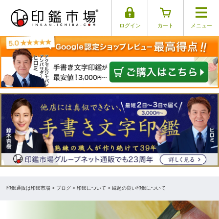
ログイン
カート
メニュー
印鑑通販は印鑑市場
>
ブログ
> 印鑑について > 縁起の良い印鑑について