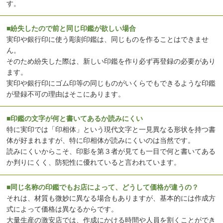
す。
■紛失したので前と同じ印鑑が欲しい場合
実印や銀行印に使う彫刻印鑑は、同じものを作ることはできませ
ん。
そのため紛失した際は、新しい印鑑を作り必ず再登録の必要があり
ます。
実印や銀行印にゴム印等の同じものがいくらでもできるような印鑑
が登録不可の理由はそこにあります。
■印鑑の文字が何と書いてあるか読みにくい
特に実印では「印相体」という現代文字と一見異なる形状を持つ書
体が好まれますが、特に印相体が読みにくいのは当然です。
読みにくいからこそ、印影を第３者が見ても一目で何と書いてある
か判りにくく、防犯性に優れていると言われています。
■同じ名称の印鑑でもお店によって、どうして価格が違うの？
それは、材質も微妙に異なる場合もありますが、基本的には作成方
式によって価格は異なるからです。
大量生産の激安店では、作成にかける時間や人員を割くことができ