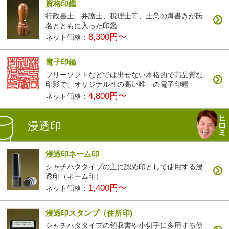
資格印鑑
行政書士、弁護士、税理士等、士業の肩書きが氏
名とともに入った印鑑
8,300円〜
ネット価格：
電子印鑑
フリーソフトなどでは出せない本格的で高品質な
印影で、オリジナル性の高い唯一の電子印鑑
4,800円〜
ネット価格：
浸透印
浸透印ネーム印
シャチハタタイプの主に認め印として使用する浸
透印（ネーム印）
1,400円〜
ネット価格：
浸透印スタンプ（住所印)
シャチハタタイプの領収書や小切手に多用する便