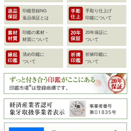
印鑑登録NG
手彫り仕上げ
返品保証とは
印鑑について
印鑑の素材・
20年保証に
材質について
ついて
清め印鑑に
祈祷印鑑に
ついて
ついて