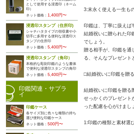
として使用する浸透印（ネーム
印）
3:末永く使える一生も
1,400円〜
ネット価格：
印鑑は、丁寧に扱えば
浸透印スタンプ（住所印)
シャチハタタイプの領収書や小
結婚祝いに贈られた印
切手に多用する便利な浸透印ス
タンプの住所印
でしょう。
5,400円〜
ネット価格：
贈る相手が、印鑑を通
る、そんなプレゼント
浸透印スタンプ（角印）
本格的な彫刻印鑑のような書体
で便利な浸透印スタンプの角印
□結婚祝いに印鑑を贈
5,400円〜
ネット価格：
印鑑関連・サプラ
結婚祝いに印鑑を贈る
イ
せっかくのプレゼント
った配慮を心がけまし
印鑑ケース
各サイズ別に色々な種類の持ち
運び便利な印鑑ケース
1:印鑑の種類と素材選
500円〜
ネット価格：