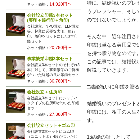
特に、結婚祝いのプレ
14,920円〜
ネット価格：
うプレッシャー、そし
会社設立印鑑3本セット
のではないでしょうか
(実印＋銀行印＋角印)
会社設立、NPO設立、LLP設立
等、起業に必要な実印、銀行
そんな中、近年注目さ
印、角印をセットにした3本印
鑑セット
印鑑は単なる実用品で
20,780円〜
ネット価格：
を持つ贈り物なのです
事業繁栄印鑑3本セット
この記事では、結婚祝
会社設立3本セットのそれぞれ3
解説していきます。
本に対して、事業繁栄のご祈祷
がついた縁起の良い印鑑セット
36,780円〜
ネット価格：
□結婚祝いに印鑑を贈
会社設立＋住所印
会社設立3本セットにシャチハ
結婚祝いのプレゼント
タタイプの住所印がついた印鑑
セット
印鑑には、相手の人生
27,380円〜
ネット価格：
す。
会社設立セット＋ゴム印
会社設立3本セットにゴム印
1:結婚の証しとして
（ユニット印）4段がついた印