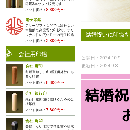
印鑑3本セット販売です
8,600円〜
ネット価格：
電子印鑑
フリーソフトなどでは出せない
本格的で高品質な印影で、オリ
結婚祝いに印鑑を
ジナル性の高い唯一の電子印鑑
2,300円〜
ネット価格：
会社用印鑑
公開日：2024.10.9
更新日：2024.9.8
会社 実印
印鑑登録し、印鑑証明発行に必
要な印鑑
8,300円〜
ネット価格：
会社 銀行印
銀行口座開設に届けるための会
社印鑑
7,600円〜
ネット価格：
会社 角印
登録しない印鑑で領収書や請求