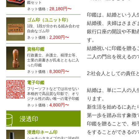
鑑セット
28,180円〜
ネット価格：
印鑑は、結婚という人
ゴム印（ユニット印）
結婚後、夫婦はさまざ
1段、1段が分かれる組み合わせ
銀行口座の開設や不動
自由なゴム印
2,200円〜
ネット価格：
す。
結婚祝いに印鑑を贈る
資格印鑑
行政書士、弁護士、税理士等、
二人の門出を祝えるの
士業の肩書きが氏名とともに入
った印鑑
8,300円〜
ネット価格：
2:社会人としての責任
電子印鑑
フリーソフトなどでは出せない
結婚は、単に二人の人
本格的で高品質な印影で、オリ
ります。
ジナル性の高い唯一の電子印鑑
4,800円〜
ネット価格：
新生活を始めるにあた
第一歩を踏み出す象徴
浸透印
印鑑を贈ることで、相
をすることができるの
浸透印ネーム印
シャチハタタイプの主に認め印