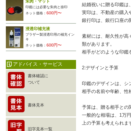
朱肉・マット
結婚祝いに贈る印鑑は
印鑑には必要な朱肉と捺印
実印は、不動産の購入
600円〜
ネット価格：
銀行印は、銀行口座の
浸透印補充液
ブラザー製浸透印用の補充イン
素材には、耐久性が高
キ
類があります。
600円〜
ネット価格：
相手がどのような印鑑
アドバイス・サービス
2:デザインと予算
書体確認に
ついて
印鑑のデザインは、シ
相手の名前や年齢、性
書体見本
予算は、贈る相手との
一般的な相場は、1万
上の予算も考えられま
旧字見本一覧