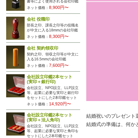
書等によく使用される会社印鑑
8,900円〜
ネット価格：
会社 役職印
部長之印、課長之印等の役職名
が中文に入る18mmの会社印鑑
8,300円〜
ネット価格：
会社 契約領収印
契約之印、領収之印等が中文に
入る16.5mmの会社印鑑
7,600円〜
ネット価格：
会社設立印鑑2本セット
(実印＋銀行印)
会社設立、NPO設立、LLP設立
等、起業に必要な実印と銀行印
をセットにした2本印鑑セット
14,920円〜
ネット価格：
会社設立印鑑2本セット
結婚祝いのプレゼント
(実印＋法人角印)
結婚式の準備は、何か
会社設立、NPO設立、LLP設立
等、起業に必要な実印と角印を
セットにした2本印鑑セット