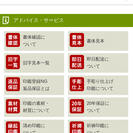
アドバイス・サービス
書体確認に
書体見本
ついて
即日配送に
旧字見本一覧
ついて
印鑑登録NG
手彫り仕上げ
返品保証とは
印鑑について
印鑑の素材・
20年保証に
材質について
ついて
清め印鑑に
祈祷印鑑に
ついて
ついて