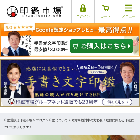
ログイン
カート
メニュー
印鑑通販は印鑑市場
>
ブログ
> 印鑑について > 結婚を検討中の方必見！結婚に関わる印鑑に
ついて解説します！