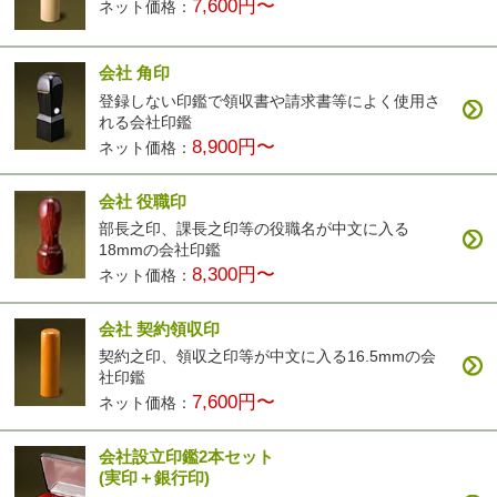
7,600円〜
ネット価格：
会社 角印
登録しない印鑑で領収書や請求書等によく使用さ
れる会社印鑑
8,900円〜
ネット価格：
会社 役職印
部長之印、課長之印等の役職名が中文に入る
18mmの会社印鑑
8,300円〜
ネット価格：
会社 契約領収印
契約之印、領収之印等が中文に入る16.5mmの会
社印鑑
7,600円〜
ネット価格：
会社設立印鑑2本セット
(実印＋銀行印)