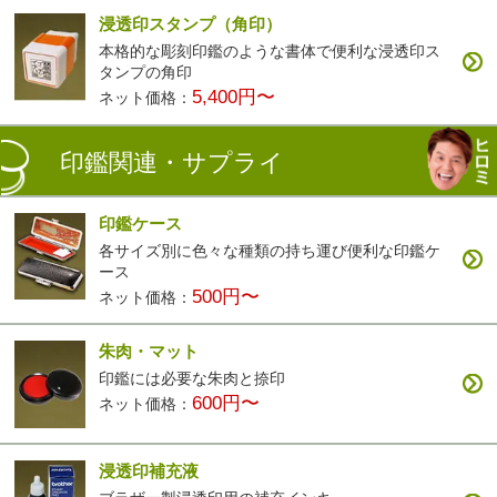
浸透印スタンプ（角印）
本格的な彫刻印鑑のような書体で便利な浸透印ス
タンプの角印
5,400円〜
ネット価格：
印鑑関連・サプライ
印鑑ケース
各サイズ別に色々な種類の持ち運び便利な印鑑ケ
ース
500円〜
ネット価格：
朱肉・マット
印鑑には必要な朱肉と捺印
600円〜
ネット価格：
浸透印補充液