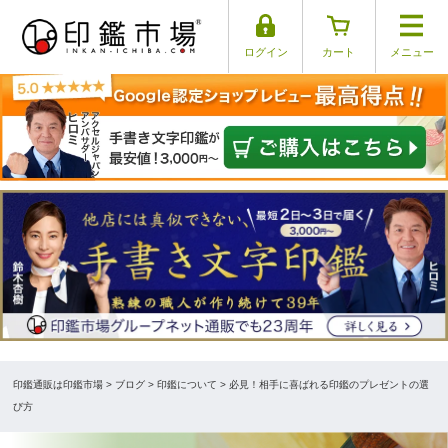
ログイン
カート
メニュー
印鑑通販は印鑑市場
>
ブログ
> 印鑑について > 必見！相手に喜ばれる印鑑のプレゼントの選
び方