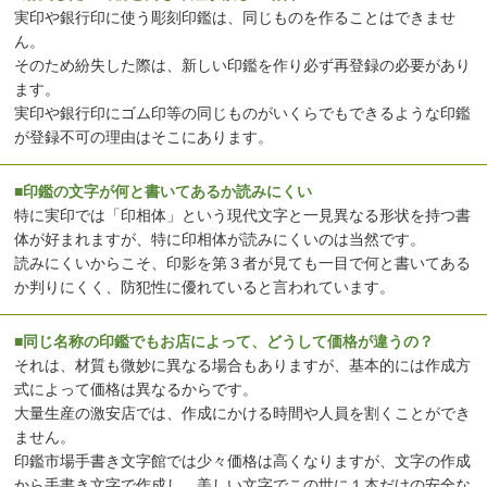
実印や銀行印に使う彫刻印鑑は、同じものを作ることはできませ
ん。
そのため紛失した際は、新しい印鑑を作り必ず再登録の必要があり
ます。
実印や銀行印にゴム印等の同じものがいくらでもできるような印鑑
が登録不可の理由はそこにあります。
■印鑑の文字が何と書いてあるか読みにくい
特に実印では「印相体」という現代文字と一見異なる形状を持つ書
体が好まれますが、特に印相体が読みにくいのは当然です。
読みにくいからこそ、印影を第３者が見ても一目で何と書いてある
か判りにくく、防犯性に優れていると言われています。
■同じ名称の印鑑でもお店によって、どうして価格が違うの？
それは、材質も微妙に異なる場合もありますが、基本的には作成方
式によって価格は異なるからです。
大量生産の激安店では、作成にかける時間や人員を割くことができ
ません。
印鑑市場手書き文字館では少々価格は高くなりますが、文字の作成
から手書き文字で作成し、美しい文字でこの世に１本だけの安全な