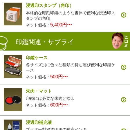
浸透印スタンプ（角印）
本格的な彫刻印鑑のような書体で便利な浸透印ス
タンプの角印
5,400円〜
ネット価格：
印鑑関連・サプライ
印鑑ケース
各サイズ別に色々な種類の持ち運び便利な印鑑ケ
ース
500円〜
ネット価格：
朱肉・マット
印鑑には必要な朱肉と捺印
600円〜
ネット価格：
浸透印補充液
ブラザー製浸透印用の補充インキ