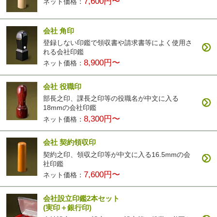
7,600円〜
ネット価格：
会社 角印
登録しない印鑑で領収書や請求書等によく使用さ
れる会社印鑑
8,900円〜
ネット価格：
会社 役職印
部長之印、課長之印等の役職名が中文に入る
18mmの会社印鑑
8,300円〜
ネット価格：
会社 契約領収印
契約之印、領収之印等が中文に入る16.5mmの会
社印鑑
7,600円〜
ネット価格：
会社設立印鑑2本セット
(実印＋銀行印)