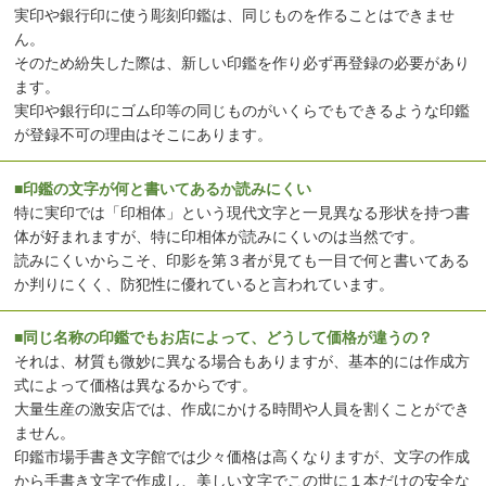
実印や銀行印に使う彫刻印鑑は、同じものを作ることはできませ
ん。
そのため紛失した際は、新しい印鑑を作り必ず再登録の必要があり
ます。
実印や銀行印にゴム印等の同じものがいくらでもできるような印鑑
が登録不可の理由はそこにあります。
■印鑑の文字が何と書いてあるか読みにくい
特に実印では「印相体」という現代文字と一見異なる形状を持つ書
体が好まれますが、特に印相体が読みにくいのは当然です。
読みにくいからこそ、印影を第３者が見ても一目で何と書いてある
か判りにくく、防犯性に優れていると言われています。
■同じ名称の印鑑でもお店によって、どうして価格が違うの？
それは、材質も微妙に異なる場合もありますが、基本的には作成方
式によって価格は異なるからです。
大量生産の激安店では、作成にかける時間や人員を割くことができ
ません。
印鑑市場手書き文字館では少々価格は高くなりますが、文字の作成
から手書き文字で作成し、美しい文字でこの世に１本だけの安全な