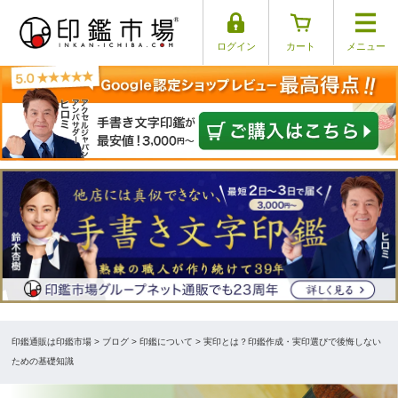
ログイン
カート
メニュー
印鑑通販は印鑑市場
>
ブログ
> 印鑑について > 実印とは？印鑑作成・実印選びで後悔しない
ための基礎知識