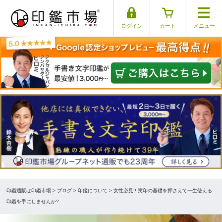
ログイン
カート
メニュー
印鑑通販は印鑑市場
>
ブログ
> 印鑑について > 女性必見!! 実印の基礎を押さえて一生使える
印鑑を手にしませんか?