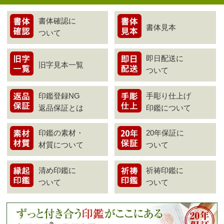
書体確認に
書体見本
ついて
即日配送に
旧字見本一覧
ついて
印鑑登録NG
手彫り仕上げ
返品保証とは
印鑑について
印鑑の素材・
20年保証に
材質について
ついて
清め印鑑に
祈祷印鑑に
ついて
ついて