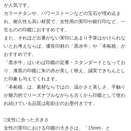
が人気です。
カラーチタンや、パワーストーンなどの宝石が埋め込ま
れ、耐久性も高い材質で、女性用の実印や銀行印など、一
生ものの印鑑におすすめです。
また、それほど出番がない実印にあまり予算はかけられな
いとお考えならば、優良印材の「黒水牛」や「本柘植」が
おすすめです。
「黒水牛」はいわば印鑑の定番・スタンダードとなってお
り、漆黒の印鑑に朱の赤が美しく映え、誠実できちんとし
た印象も与えてくれます。
「本柘植」は、素材ならではの、温かさと美しさ、手触り
が魅力的でリーズナブルながらも古くから印鑑として使わ
れ続けている品質は彫刻士のお墨付きです。
□女性に合った大きさ
女性の実印における印鑑の大きさは、「15mm」と