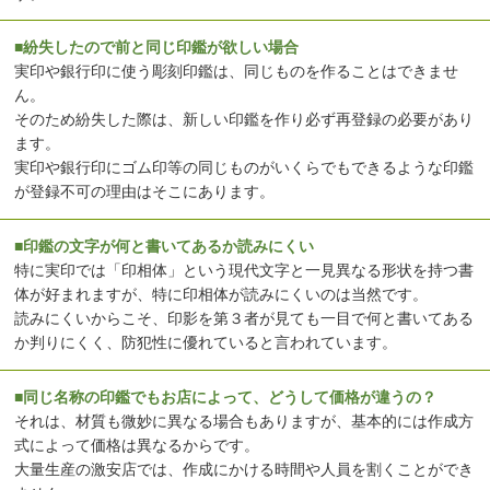
■紛失したので前と同じ印鑑が欲しい場合
実印や銀行印に使う彫刻印鑑は、同じものを作ることはできませ
ん。
そのため紛失した際は、新しい印鑑を作り必ず再登録の必要があり
ます。
実印や銀行印にゴム印等の同じものがいくらでもできるような印鑑
が登録不可の理由はそこにあります。
■印鑑の文字が何と書いてあるか読みにくい
特に実印では「印相体」という現代文字と一見異なる形状を持つ書
体が好まれますが、特に印相体が読みにくいのは当然です。
読みにくいからこそ、印影を第３者が見ても一目で何と書いてある
か判りにくく、防犯性に優れていると言われています。
■同じ名称の印鑑でもお店によって、どうして価格が違うの？
それは、材質も微妙に異なる場合もありますが、基本的には作成方
式によって価格は異なるからです。
大量生産の激安店では、作成にかける時間や人員を割くことができ