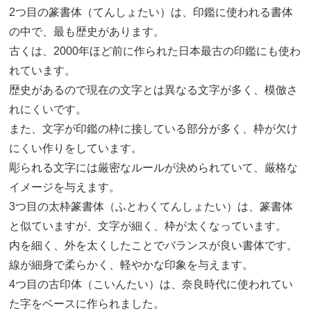
2つ目の篆書体（てんしょたい）は、印鑑に使われる書体
の中で、最も歴史があります。
古くは、2000年ほど前に作られた日本最古の印鑑にも使わ
れています。
歴史があるので現在の文字とは異なる文字が多く、模倣さ
れにくいです。
また、文字が印鑑の枠に接している部分が多く、枠が欠け
にくい作りをしています。
彫られる文字には厳密なルールが決められていて、厳格な
イメージを与えます。
3つ目の太枠篆書体（ふとわくてんしょたい）は、篆書体
と似ていますが、文字が細く、枠が太くなっています。
内を細く、外を太くしたことでバランスが良い書体です。
線が細身で柔らかく、軽やかな印象を与えます。
4つ目の古印体（こいんたい）は、奈良時代に使われてい
た字をベースに作られました。