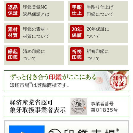
印鑑登録NG
手彫り仕上げ
返品保証とは
印鑑について
印鑑の素材・
20年保証に
材質について
ついて
清め印鑑に
祈祷印鑑に
ついて
ついて