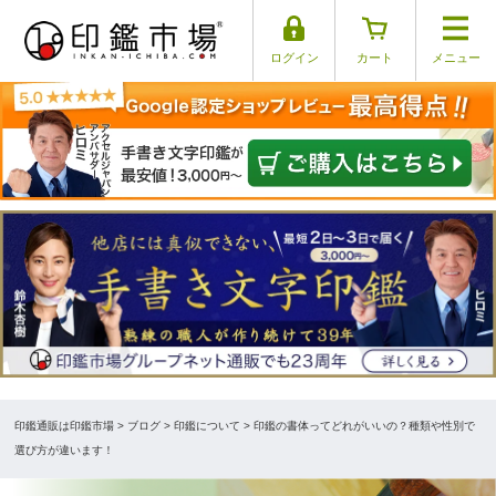
ログイン
カート
メニュー
印鑑通販は印鑑市場
>
ブログ
> 印鑑について > 印鑑の書体ってどれがいいの？種類や性別で
選び方が違います！