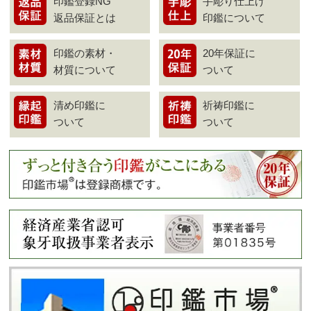
印鑑登録NG
手彫り仕上げ
返品保証とは
印鑑について
印鑑の素材・
20年保証に
材質について
ついて
清め印鑑に
祈祷印鑑に
ついて
ついて