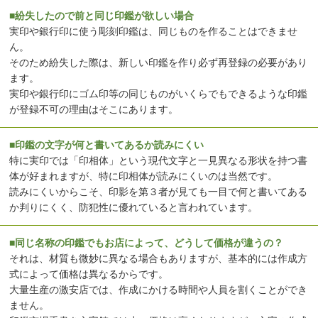
■紛失したので前と同じ印鑑が欲しい場合
実印や銀行印に使う彫刻印鑑は、同じものを作ることはできませ
ん。
そのため紛失した際は、新しい印鑑を作り必ず再登録の必要があり
ます。
実印や銀行印にゴム印等の同じものがいくらでもできるような印鑑
が登録不可の理由はそこにあります。
■印鑑の文字が何と書いてあるか読みにくい
特に実印では「印相体」という現代文字と一見異なる形状を持つ書
体が好まれますが、特に印相体が読みにくいのは当然です。
読みにくいからこそ、印影を第３者が見ても一目で何と書いてある
か判りにくく、防犯性に優れていると言われています。
■同じ名称の印鑑でもお店によって、どうして価格が違うの？
それは、材質も微妙に異なる場合もありますが、基本的には作成方
式によって価格は異なるからです。
大量生産の激安店では、作成にかける時間や人員を割くことができ
ません。