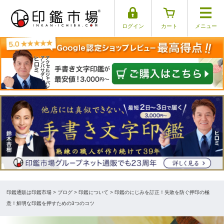
ログイン
カート
メニュー
印鑑通販は印鑑市場
>
ブログ
> 印鑑について > 印鑑のにじみを訂正！失敗を防ぐ押印の極
意！鮮明な印鑑を押すための3つのコツ