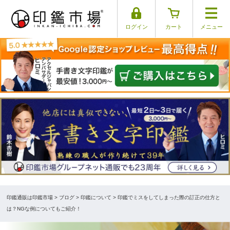
ログイン
カート
メニュー
印鑑通販は印鑑市場
>
ブログ
> 印鑑について > 印鑑でミスをしてしまった際の訂正の仕方と
は？NGな例についてもご紹介！