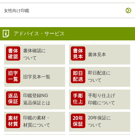
女性向け印鑑
アドバイス・サービス
書体確認に
書体見本
ついて
即日配送に
旧字見本一覧
ついて
印鑑登録NG
手彫り仕上げ
返品保証とは
印鑑について
印鑑の素材・
20年保証に
材質について
ついて