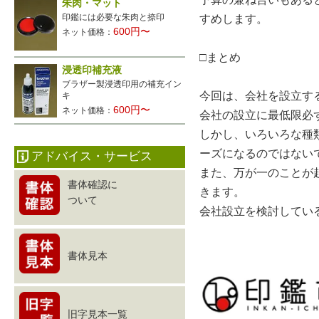
朱肉・マット
印鑑には必要な朱肉と捺印
すめします。
600円〜
ネット価格：
□まとめ
浸透印補充液
ブラザー製浸透印用の補充イン
今回は、会社を設立す
キ
600円〜
ネット価格：
会社の設立に最低限必
しかし、いろいろな種
ーズになるのではない
アドバイス・サービス
また、万が一のことが
書体確認に
きます。
ついて
会社設立を検討してい
書体見本
旧字見本一覧