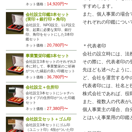
14,920円〜
ネット価格：
すすめします。
また、個人事業の場合
会社設立印鑑3本セット
(実印＋銀行印＋角印)
それぞれの印鑑につい
会社設立、NPO設立、LLP設立
等、起業に必要な実印、銀行
印、角印をセットにした3本印
鑑セット
20,780円〜
ネット価格：
＊代表者印
会社の設立時には、法
事業繁栄印鑑3本セット
その際に、代表者印の
会社設立3本セットのそれぞれ3
本に対して、事業繁栄のご祈祷
先ほども述べたように
がついた縁起の良い印鑑セット
36,780円〜
ネット価格：
ど、会社を運営する中
代表者印には、社名と
会社設立＋住所印
株式会社であれば、役
会社設立3本セットにシャチハ
タタイプの住所印がついた印鑑
また、複数人の代表が
セット
27,380円〜
ネット価格：
個人事業主の場合、自
とはいえ事業用の印鑑
会社設立セット＋ゴム印
会社設立3本セットにゴム印
（ユニット印）4段がついた印