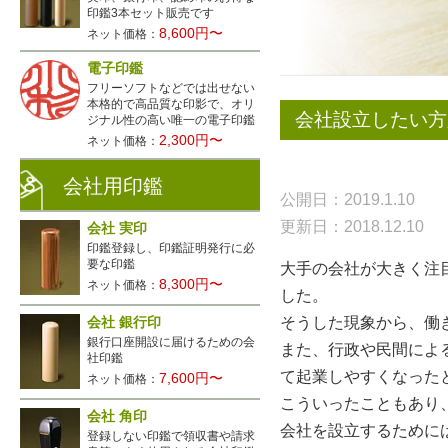
印鑑3本セット販売です
8,600円〜
ネット価格：
電子印鑑
フリーソフトなどでは出せない
本格的で高品質な印影で、オリ
会社設立したい方
ジナル性の高い唯一の電子印鑑
2,300円〜
ネット価格：
会社用印鑑
公開日：2019.1.10
更新日：2018.12.10
会社 実印
印鑑登録し、印鑑証明発行に必
要な印鑑
大手の会社が大きく注
8,300円〜
ネット価格：
した。
会社 銀行印
そうした現象から、働
銀行口座開設に届けるための会
また、行政や民間によ
社印鑑
て起業しやすくなった
7,600円〜
ネット価格：
こういったこともあり
会社 角印
会社を設立するために
登録しない印鑑で領収書や請求