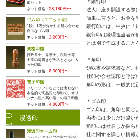
＊銀行印
鑑セット
28,180円〜
ネット価格：
法人口座を開設する際
簡単に言うと、お金を
ゴム印（ユニット印）
1段、1段が分かれる組み合わせ
銀行印には、中央に「
自由なゴム印
銀行印は経理担当者が
2,200円〜
ネット価格：
とは別で作成すること
資格印鑑
行政書士、弁護士、税理士等、
＊角印
士業の肩書きが氏名とともに入
った印鑑
領収書や請求書など、
8,300円〜
ネット価格：
社印や会社認印と呼ば
電子印鑑
角印の形は、一般的に
フリーソフトなどでは出せない
本格的で高品質な印影で、オリ
ジナル性の高い唯一の電子印鑑
＊ゴム印
4,800円〜
ネット価格：
ゴム印は、角印と同じ
浸透印
両者には少しだけ違い
角印には社名しか掘ら
浸透印ネーム印
社に関する詳しい情報
シャチハタタイプの主に認め印