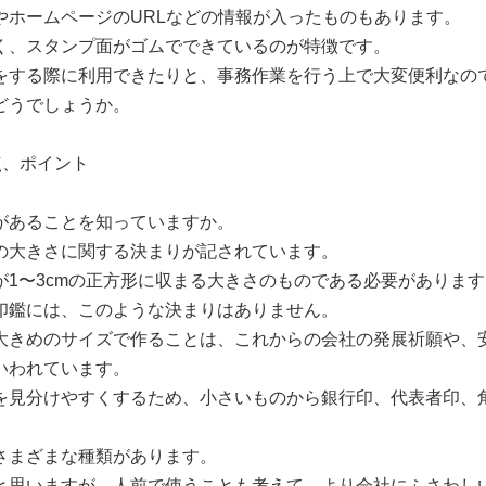
やホームページのURLなどの情報が入ったものもあります。
く、スタンプ面がゴムでできているのが特徴です。
をする際に利用できたりと、事務作業を行う上で大変便利なの
どうでしょうか。
点、ポイント
があることを知っていますか。
の大きさに関する決まりが記されています。
が1〜3cmの正方形に収まる大きさのものである必要があります
印鑑には、このような決まりはありません。
大きめのサイズで作ることは、これからの会社の発展祈願や、
いわれています。
を見分けやすくするため、小さいものから銀行印、代表者印、
さまざまな種類があります。
と思いますが、人前で使うことも考えて、より会社にふさわし