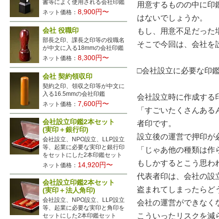
書等によく使用される会社印鑑
用意するものの中に印
8,900円〜
ネット価格：
はないでしょうか。
会社 役職印
もし、用意不足だった
部長之印、課長之印等の役職名
そこで今回は、会社を
が中文に入る18mmの会社印鑑
8,300円〜
ネット価格：
□会社設立に必要な印
会社 契約領収印
契約之印、領収之印等が中文に
入る16.5mmの会社印鑑
会社設立時に作成する
7,600円〜
ネット価格：
「すごいたくさんある
会社設立印鑑2本セット
者印です。
(実印＋銀行印)
設立後の運営で押印が
会社設立、NPO設立、LLP設立
等、起業に必要な実印と銀行印
「じゃあ他の種類は作
をセットにした2本印鑑セット
もしかするとこう思わ
14,920円〜
ネット価格：
代表者印は、会社の設
会社設立印鑑2本セット
盗まれてしまったらど
(実印＋法人角印)
会社設立、NPO設立、LLP設立
会社の運営ができなく
等、起業に必要な実印と角印を
こういったリスクを減
セットにした2本印鑑セット