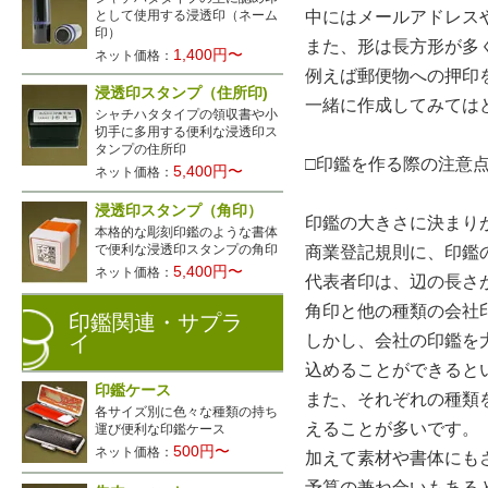
として使用する浸透印（ネーム
中にはメールアドレス
印）
また、形は長方形が多
1,400円〜
ネット価格：
例えば郵便物への押印
浸透印スタンプ（住所印)
一緒に作成してみては
シャチハタタイプの領収書や小
切手に多用する便利な浸透印ス
タンプの住所印
□印鑑を作る際の注意
5,400円〜
ネット価格：
浸透印スタンプ（角印）
印鑑の大きさに決まり
本格的な彫刻印鑑のような書体
で便利な浸透印スタンプの角印
商業登記規則に、印鑑
5,400円〜
ネット価格：
代表者印は、辺の長さ
角印と他の種類の会社
印鑑関連・サプラ
しかし、会社の印鑑を
イ
込めることができると
印鑑ケース
また、それぞれの種類
各サイズ別に色々な種類の持ち
えることが多いです。
運び便利な印鑑ケース
500円〜
ネット価格：
加えて素材や書体にも
予算の兼ね合いもある