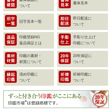
書体見本
ついて
即日配送に
旧字見本一覧
ついて
印鑑登録NG
手彫り仕上げ
返品保証とは
印鑑について
印鑑の素材・
20年保証に
材質について
ついて
清め印鑑に
祈祷印鑑に
ついて
ついて