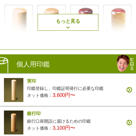
もっと見る
薩摩本柘
楓
アグニ
琥珀
2,500円〜
3,400円〜
3,400円〜
7,900円〜
個人用印鑑
実印
印鑑登録し、印鑑証明発行に必要な印鑑
3,600円〜
ネット価格：
黒檀
白檀
ナツメ
智頭杉
3,200円〜
9,900円〜
3,200円〜
3,900円〜
銀行印
銀行口座開設に届けるための印鑑
3,100円〜
ネット価格：