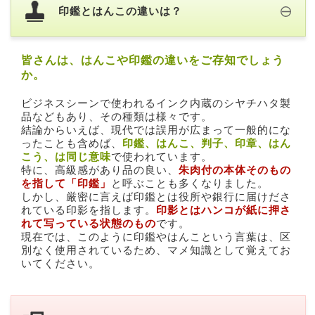
印鑑とはんこの違いは？
皆さんは、はんこや印鑑の違いをご存知でしょう
か。
ビジネスシーンで使われるインク内蔵のシヤチハタ製
品などもあり、その種類は様々です。
結論からいえば、現代では誤用が広まって一般的にな
ったことも含めば、
印鑑、はんこ、判子、印章、はん
こう、は同じ意味
で使われています。
特に、高級感があり品の良い、
朱肉付の本体そのもの
を指して「印鑑」
と呼ぶことも多くなりました。
しかし、厳密に言えば印鑑とは役所や銀行に届けださ
れている印影を指します。
印影とはハンコが紙に押さ
れて写っている状態のもの
です。
現在では、このように印鑑やはんこという言葉は、区
別なく使用されているため、マメ知識として覚えてお
いてください。