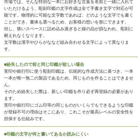
市場では、そんな特別な一本にお好きな言葉を名前と一緒に入れて
いただけるよう、彫刻印鑑の文字作成は全て手書き文字で対応が可
能です。物理的に可能な文字数であれば、どのような文字でも書く
ことができ、書体も選べるため、お客様の想いを形にできます。
但し、狭いスペースに詰め込み過ぎると線の品が損なわれ、彫刻に
耐えれなくなります。
文字数は漢字やひらがななど組み合わせる文字によって異なりま
す。
■紛失したので前と同じ印鑑が欲しい場合
実印や銀行印に使う彫刻印鑑は、伝統的な作成方法に基づき、一本
一本が唯一無二の製品であるため、同じものを作ることはできませ
ん。
そのため紛失した際は、新しい印鑑を作り必ず再登録の必要があり
ます。
実印や銀行印にゴム印等の同じものがいくらでもできるような印鑑
が登録不可の理由はそこにあり、これこそが最高レベルの安全性を
担保する仕組みです。
■印鑑の文字が何と書いてあるか読みにくい