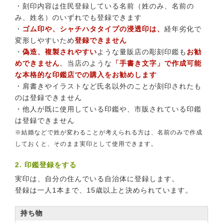
・刻印内容は住民登録している名前（姓のみ、名前の
み、姓名）のいずれでも登録できます
・
ゴム印や、シャチハタタイプの浸透印は、
経年劣化で
変形しやすいため
登録できません
・
偽造、複製されやすい
ような量販店の彫刻印鑑も
お勧
めできません
。当店のような
「手書き文字」で作成可能
な本格的な印鑑店での購入をお勧めします
・肩書きやイラストなど氏名以外のことが刻印されたも
のは登録できません
・他人が既に使用している印鑑や、市販されている印鑑
は登録できません
※結婚などで姓が変わることが考えられる方は、名前のみで作成
しておくと、そのまま実印として使用できます。
2. 印鑑登録をする
実印は、自分の住んでいる自治体に登録します。
登録は一人1本まで、15歳以上と決められています。
持ち物