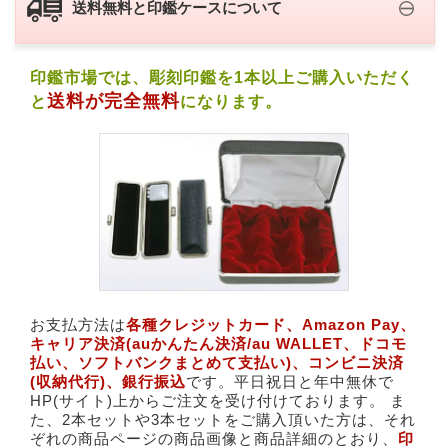
送料無料と印鑑ケースについて
印鑑市場では、彫刻印鑑を1本以上ご購入いただく
送料が完全無料
と
になります。
お支払方法は
各種クレジットカード、​Amazon Pay、​
キャリア決済(​auかんたん決済/au WALLET、ドコモ
払い、ソフトバンクまとめて支払い)、​コンビニ決済
(収納代行)、銀行振込
です。平日祝日と年中無休で
HP(サイト)上からご注文を受け付けております。 ま
た、2本セットや3本セットをご購入頂いた方は、それ
ぞれの商品ページの商品画像と商品詳細のとおり、
印