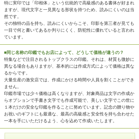
特に実印では「印相体」という伝統的で高級感のある書体が好まれ
ますが、現代文字と一見異なる形状を持つため、読みにくいのは当
然です。
その独特の品を持ち、読みにくいからこそ、印影を第三者が見ても
一目で何と書いてあるか判りにくく、防犯性に優れていると言われ
ています。
■同じ名称の印鑑でもお店によって、どうして価格が違うの？
特集などで注目されるトップクラスの印鑑。それは、材質も微妙に
異なる場合もありますが、基本的には作成方式によって価格は異な
るからです。
大量生産の激安店では、作成にかける時間や人員を割くことができ
ません。
印鑑市場では少々価格は高くなりますが、対象商品は文字の作成か
らオプションで手書き文字でも作成可能で、美しい文字でこの世に
１本だけの安全な印鑑を作ることに努めています。記念の贈り物や
お祝いのギフトにも最適な、最高の高級感と安全性を持ち合わせた
一本を手にいただけるよう、心を込めて作成いたします。