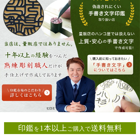
印鑑
1本以上
送料無料
を
ご購入で