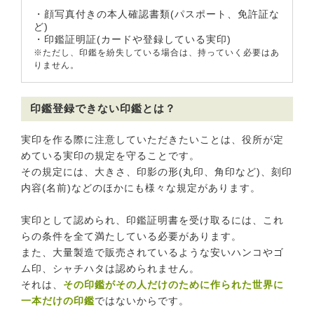
・顔写真付きの本人確認書類(パスポート、免許証な
ど)
・印鑑証明証(カードや登録している実印)
※ただし、印鑑を紛失している場合は、持っていく必要はあ
りません。
印鑑登録できない印鑑とは？
実印を作る際に注意していただきたいことは、役所が定
めている実印の規定を守ることです。
その規定には、大きさ、印影の形(丸印、角印など)、刻印
内容(名前)などのほかにも様々な規定があります。
実印として認められ、印鑑証明書を受け取るには、これ
らの条件を全て満たしている必要があります。
また、大量製造で販売されているような安いハンコやゴ
ム印、シャチハタは認められません。
それは、
その印鑑がその人だけのために作られた世界に
一本だけの印鑑
ではないからです。