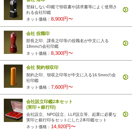
登録しない印鑑で領収書や請求書等によく使用さ
れる会社印鑑
8,900円〜
ネット価格：
会社 役職印
部長之印、課長之印等の役職名が中文に入る
18mmの会社印鑑
8,300円〜
ネット価格：
会社 契約領収印
契約之印、領収之印等が中文に入る16.5mmの会
社印鑑
7,600円〜
ネット価格：
会社設立印鑑2本セット
(実印＋銀行印)
会社設立、NPO設立、LLP設立等、起業に必要な
実印と銀行印をセットにした2本印鑑セット
14,920円〜
ネット価格：