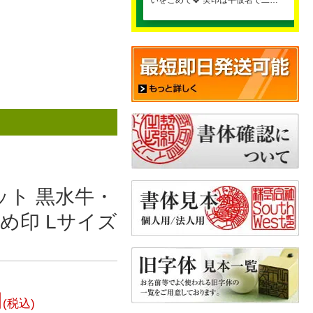
いをこめて🍀 実印は平仮名で二…
ット 黒水牛・
め印 Lサイズ
円
(税込)