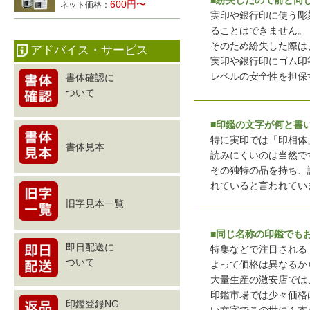
■紛失したので前と同
600円〜
ネット価格：
実印や銀行印に使う彫
ることはできません。
そのため紛失した際は
アドバイス・サービス
実印や銀行印にゴム印
レベルの安全性を担保
書体確認に
ついて
■印鑑の文字が何と書
特に実印では「印相体
書体見本
読みにくいのは当然で
その独特の品を持ち、
れていると言われてい
旧字見本一覧
■同じ名称の印鑑でも
即日配送に
特集などで注目される
ついて
よって価格は異なるか
大量生産の激安店では
印鑑市場では少々価格
印鑑登録NG