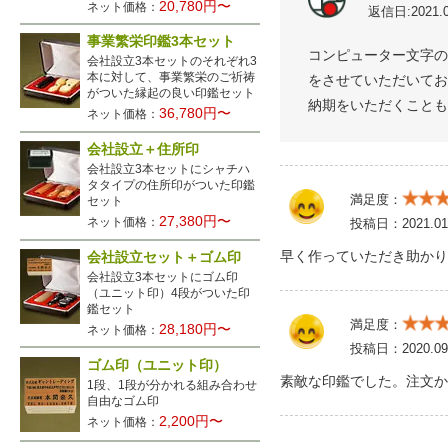
20,780円〜
ネット価格：
返信日:2021.0
事業繁栄印鑑3本セット
コンピューター文字の
会社設立3本セットのそれぞれ3
本に対して、事業繁栄のご祈祷
をさせていただいてお
がついた縁起の良い印鑑セット
納期をいただくことも
36,780円〜
ネット価格：
会社設立＋住所印
会社設立3本セットにシャチハ
タタイプの住所印がついた印鑑
満足度：
セット
27,380円〜
ネット価格：
投稿日：
2021.01
早く作っていただき助かり
会社設立セット＋ゴム印
会社設立3本セットにゴム印
（ユニット印）4段がついた印
鑑セット
満足度：
28,180円〜
ネット価格：
投稿日：
2020.09
ゴム印（ユニット印）
素敵な印鑑でした。注文か
1段、1段が分かれる組み合わせ
自由なゴム印
2,200円〜
ネット価格：