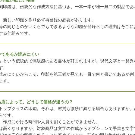
じ印鑑が欲しい場合
刻印鑑は、伝統的な作成方法に基づき、一本一本が唯一無二の製品であ
、新しい印鑑を作り必ず再登録の必要があります。
等の同じものがいくらでもできるような印鑑が登録不可の理由はそこに
する仕組みです。
いてあるか読みにくい
」という伝統的で高級感のある書体が好まれますが、現代文字と一見異
す。
読みにくいからこそ、印影を第三者が見ても一目で何と書いてあるか判
ます。
お店によって、どうして価格が違うの？
トップクラスの印鑑。それは、材質も微妙に異なる場合もありますが、
らです。
、作成にかける時間や人員を割くことができません。
は高くなりますが、対象商品は文字の作成からオプションで手書き文字