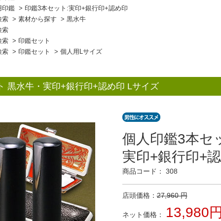
用印鑑
>
印鑑3本セット:実印+銀行印+認め印
検索
>
素材から探す
>
黒水牛
検索
検索
>
印鑑セット
検索
>
印鑑セット
>
個人用Lサイズ
ト 黒水牛・実印+銀行印+認め印 Lサイズ
個人印鑑3本セ
実印+銀行印+認
商品コード： 308
店頭価格：
27,960 円
13,980
ネット価格：