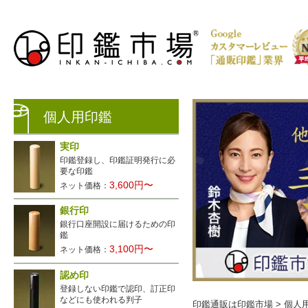
個人用印鑑
実印
印鑑登録し、印鑑証明発行に必
要な印鑑
3,600円〜
ネット価格：
銀行印
銀行口座開設に届けるための印
生レビュー公開中
鑑
3,100円〜
ネット価格：
認め印
登録しない印鑑で認印、訂正印
などにも使われる判子
印鑑通販は印鑑市場
>
個人