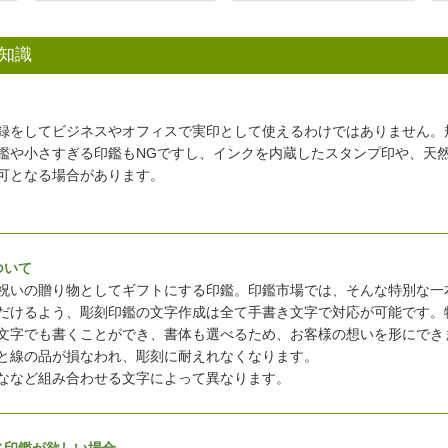
知識
録をしてビジネスやオフィスで実印として使えるわけではありません。
鑑や小さすぎる印鑑もNGですし、インクを内蔵したスタンプ印や、天
可となる場合があります。
ついて
祝いの贈り物としてギフトにする印鑑。印鑑市場では、そんな特別な一
だけるよう、彫刻印鑑の文字作成は全て手書き文字で対応が可能です。
文字でも書くことができ、書体も選べるため、お客様の想いを形にでき
と線の品が損なわれ、彫刻に耐えれなくなります。
ななど組み合わせる文字によって異なります。