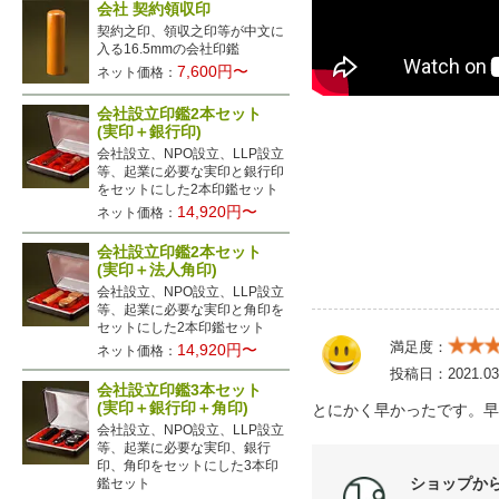
会社 契約領収印
契約之印、領収之印等が中文に
入る16.5mmの会社印鑑
7,600円〜
ネット価格：
会社設立印鑑2本セット
(実印＋銀行印)
会社設立、NPO設立、LLP設立
等、起業に必要な実印と銀行印
をセットにした2本印鑑セット
14,920円〜
ネット価格：
会社設立印鑑2本セット
(実印＋法人角印)
会社設立、NPO設立、LLP設立
等、起業に必要な実印と角印を
セットにした2本印鑑セット
満足度：
14,920円〜
ネット価格：
投稿日：
2021.03
会社設立印鑑3本セット
(実印＋銀行印＋角印)
とにかく早かったです。早
会社設立、NPO設立、LLP設立
等、起業に必要な実印、銀行
印、角印をセットにした3本印
ショップか
鑑セット