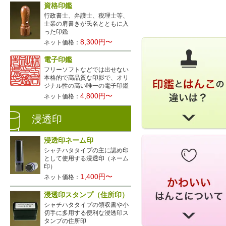
資格印鑑
行政書士、弁護士、税理士等、
士業の肩書きが氏名とともに入
った印鑑
8,300円〜
ネット価格：
電子印鑑
フリーソフトなどでは出せない
本格的で高品質な印影で、オリ
ジナル性の高い唯一の電子印鑑
4,800円〜
ネット価格：
浸透印
浸透印ネーム印
シャチハタタイプの主に認め印
として使用する浸透印（ネーム
印）
1,400円〜
ネット価格：
浸透印スタンプ（住所印）
シャチハタタイプの領収書や小
切手に多用する便利な浸透印ス
タンプの住所印