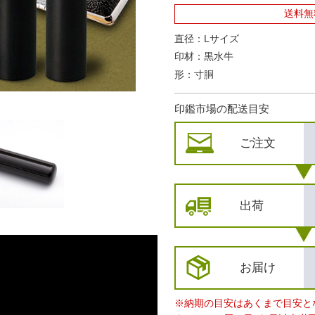
送料無
直径：Lサイズ
印材：黒水牛
形：寸胴
印鑑市場の配送目安
ご注文
出荷
お届け
※納期の目安はあくまで目安と