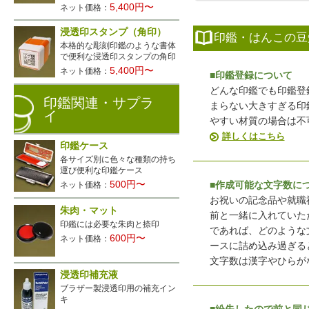
5,400円〜
ネット価格：
浸透印スタンプ（角印）
印鑑・はんこの豆
本格的な彫刻印鑑のような書体
で便利な浸透印スタンプの角印
5,400円〜
ネット価格：
■印鑑登録について
どんな印鑑でも印鑑登
印鑑関連・サプラ
まらない大きすぎる印
イ
やすい材質の場合は不
詳しくはこちら
印鑑ケース
各サイズ別に色々な種類の持ち
運び便利な印鑑ケース
500円〜
■作成可能な文字数に
ネット価格：
お祝いの記念品や就職
朱肉・マット
前と一緒に入れていた
印鑑には必要な朱肉と捺印
であれば、どのような
600円〜
ネット価格：
ースに詰め込み過ぎる
文字数は漢字やひらが
浸透印補充液
ブラザー製浸透印用の補充イン
キ