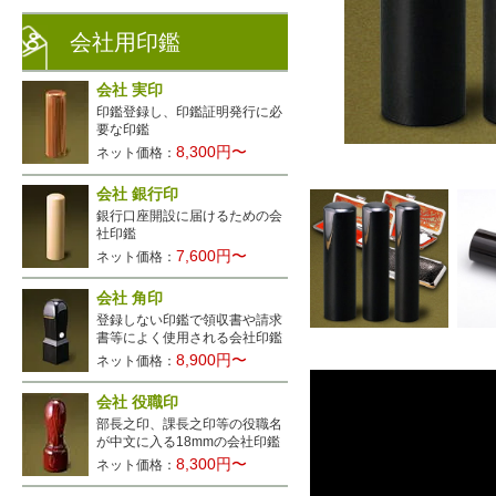
会社用印鑑
会社 実印
印鑑登録し、印鑑証明発行に必
要な印鑑
8,300円〜
ネット価格：
会社 銀行印
銀行口座開設に届けるための会
社印鑑
7,600円〜
ネット価格：
会社 角印
登録しない印鑑で領収書や請求
書等によく使用される会社印鑑
8,900円〜
ネット価格：
会社 役職印
部長之印、課長之印等の役職名
が中文に入る18mmの会社印鑑
8,300円〜
ネット価格：