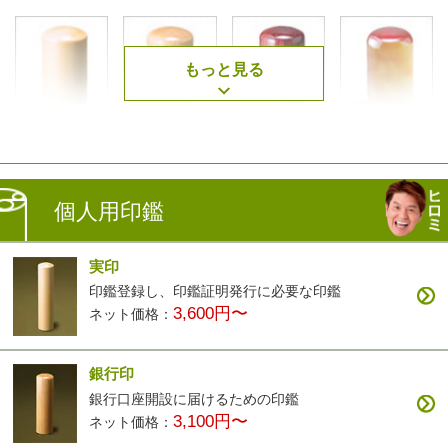
もっと見る
薩摩本柘
楓
アグニ
琥珀
2,500円〜
3,400円〜
3,400円〜
7,900円〜
個人用印鑑
実印
印鑑登録し、印鑑証明発行に必要な印鑑
3,600円〜
ネット価格：
黒檀
白檀
ナツメ
智頭杉
3,200円〜
9,900円〜
3,200円〜
3,900円〜
銀行印
銀行口座開設に届けるための印鑑
3,100円〜
ネット価格：