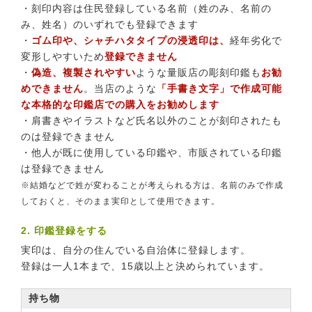
・刻印内容は住民登録している名前（姓のみ、名前の
み、姓名）のいずれでも登録できます
・
ゴム印や、シャチハタタイプの浸透印は、
経年劣化で
変形しやすいため
登録できません
・
偽造、複製されやすい
ような量販店の彫刻印鑑も
お勧
めできません
。当店のような
「手書き文字」で作成可能
な本格的な印鑑店での購入をお勧めします
・肩書きやイラストなど氏名以外のことが刻印されたも
のは登録できません
・他人が既に使用している印鑑や、市販されている印鑑
は登録できません
※結婚などで姓が変わることが考えられる方は、名前のみで作成
しておくと、そのまま実印として使用できます。
2. 印鑑登録をする
実印は、自分の住んでいる自治体に登録します。
登録は一人1本まで、15歳以上と決められています。
持ち物