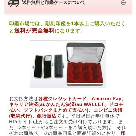
送料無料と印鑑ケースについて
印鑑市場では、彫刻印鑑を1本以上ご購入いただく
送料が完全無料
と
になります。
お支払方法は
各種クレジットカード、​Amazon Pay、​
キャリア決済(​auかんたん決済/au WALLET、ドコモ
払い、ソフトバンクまとめて支払い)、​コンビニ決済
(収納代行)、銀行振込
です。平日祝日と年中無休で
HP(サイト)上からご注文を受け付けております。 ま
た、2本セットや3本セットをご購入頂いた方は、それ
ぞれの商品ページの商品画像と商品詳細のとおり、
印