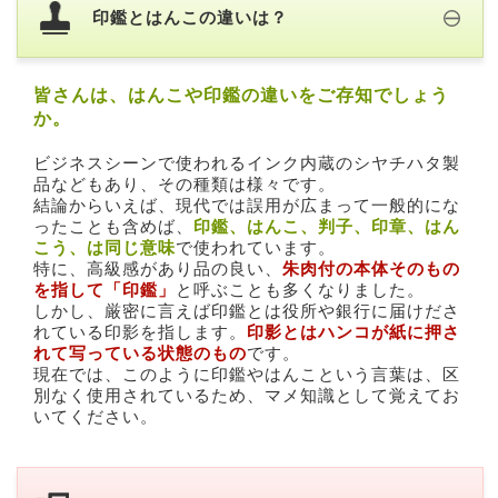
印鑑とはんこの違いは？
皆さんは、はんこや印鑑の違いをご存知でしょう
か。
ビジネスシーンで使われるインク内蔵のシヤチハタ製
品などもあり、その種類は様々です。
結論からいえば、現代では誤用が広まって一般的にな
ったことも含めば、
印鑑、はんこ、判子、印章、はん
こう、は同じ意味
で使われています。
特に、高級感があり品の良い、
朱肉付の本体そのもの
を指して「印鑑」
と呼ぶことも多くなりました。
しかし、厳密に言えば印鑑とは役所や銀行に届けださ
れている印影を指します。
印影とはハンコが紙に押さ
れて写っている状態のもの
です。
現在では、このように印鑑やはんこという言葉は、区
別なく使用されているため、マメ知識として覚えてお
いてください。