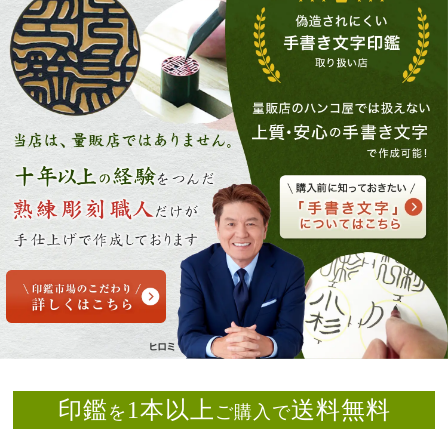
印鑑
1本以上
送料無料
を
ご購入で