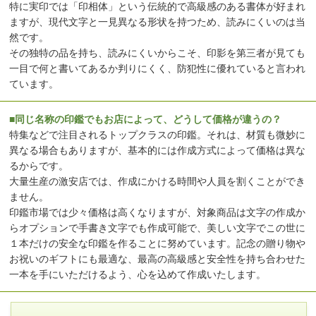
特に実印では「印相体」という伝統的で高級感のある書体が好まれ
ますが、現代文字と一見異なる形状を持つため、読みにくいのは当
然です。
その独特の品を持ち、読みにくいからこそ、印影を第三者が見ても
一目で何と書いてあるか判りにくく、防犯性に優れていると言われ
ています。
■同じ名称の印鑑でもお店によって、どうして価格が違うの？
特集などで注目されるトップクラスの印鑑。それは、材質も微妙に
異なる場合もありますが、基本的には作成方式によって価格は異な
るからです。
大量生産の激安店では、作成にかける時間や人員を割くことができ
ません。
印鑑市場では少々価格は高くなりますが、対象商品は文字の作成か
らオプションで手書き文字でも作成可能で、美しい文字でこの世に
１本だけの安全な印鑑を作ることに努めています。記念の贈り物や
お祝いのギフトにも最適な、最高の高級感と安全性を持ち合わせた
一本を手にいただけるよう、心を込めて作成いたします。