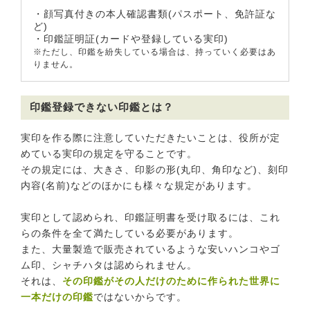
・顔写真付きの本人確認書類(パスポート、免許証な
ど)
・印鑑証明証(カードや登録している実印)
※ただし、印鑑を紛失している場合は、持っていく必要はあ
りません。
印鑑登録できない印鑑とは？
実印を作る際に注意していただきたいことは、役所が定
めている実印の規定を守ることです。
その規定には、大きさ、印影の形(丸印、角印など)、刻印
内容(名前)などのほかにも様々な規定があります。
実印として認められ、印鑑証明書を受け取るには、これ
らの条件を全て満たしている必要があります。
また、大量製造で販売されているような安いハンコやゴ
ム印、シャチハタは認められません。
それは、
その印鑑がその人だけのために作られた世界に
一本だけの印鑑
ではないからです。