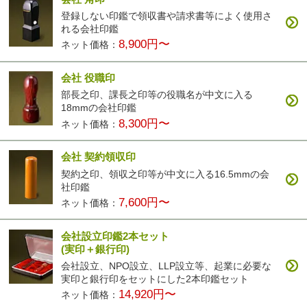
登録しない印鑑で領収書や請求書等によく使用さ
れる会社印鑑
8,900円〜
ネット価格：
会社 役職印
部長之印、課長之印等の役職名が中文に入る
18mmの会社印鑑
8,300円〜
ネット価格：
会社 契約領収印
契約之印、領収之印等が中文に入る16.5mmの会
社印鑑
7,600円〜
ネット価格：
会社設立印鑑2本セット
(実印＋銀行印)
会社設立、NPO設立、LLP設立等、起業に必要な
実印と銀行印をセットにした2本印鑑セット
14,920円〜
ネット価格：