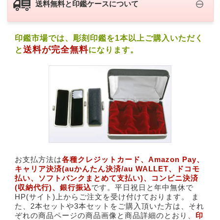
送料無料と印鑑ケースについて
印鑑市場では、彫刻印鑑を1本以上ご購入いただく
送料が完全無料
と
になります。
お支払方法は
各種クレジットカード、​Amazon Pay、​
キャリア決済(​auかんたん決済/au WALLET、ドコモ
払い、ソフトバンクまとめて支払い)、​コンビニ決済
(収納代行)、銀行振込
です。平日祝日と年中無休で
HP(サイト)上からご注文を受け付けております。 ま
た、2本セットや3本セットをご購入頂いた方は、それ
ぞれの商品ページの商品画像と商品詳細のとおり、
印