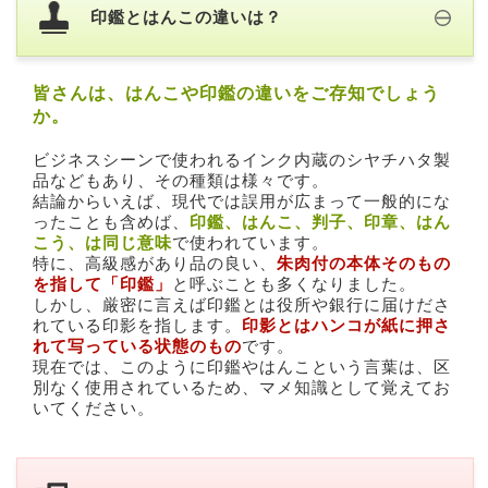
印鑑とはんこの違いは？
皆さんは、はんこや印鑑の違いをご存知でしょう
か。
ビジネスシーンで使われるインク内蔵のシヤチハタ製
品などもあり、その種類は様々です。
結論からいえば、現代では誤用が広まって一般的にな
ったことも含めば、
印鑑、はんこ、判子、印章、はん
こう、は同じ意味
で使われています。
特に、高級感があり品の良い、
朱肉付の本体そのもの
を指して「印鑑」
と呼ぶことも多くなりました。
しかし、厳密に言えば印鑑とは役所や銀行に届けださ
れている印影を指します。
印影とはハンコが紙に押さ
れて写っている状態のもの
です。
現在では、このように印鑑やはんこという言葉は、区
別なく使用されているため、マメ知識として覚えてお
いてください。