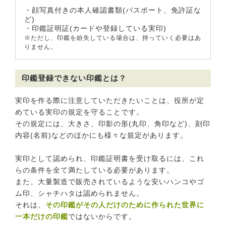
・顔写真付きの本人確認書類(パスポート、免許証な
ど)
・印鑑証明証(カードや登録している実印)
※ただし、印鑑を紛失している場合は、持っていく必要はあ
りません。
印鑑登録できない印鑑とは？
実印を作る際に注意していただきたいことは、役所が定
めている実印の規定を守ることです。
その規定には、大きさ、印影の形(丸印、角印など)、刻印
内容(名前)などのほかにも様々な規定があります。
実印として認められ、印鑑証明書を受け取るには、これ
らの条件を全て満たしている必要があります。
また、大量製造で販売されているような安いハンコやゴ
ム印、シャチハタは認められません。
それは、
その印鑑がその人だけのために作られた世界に
一本だけの印鑑
ではないからです。