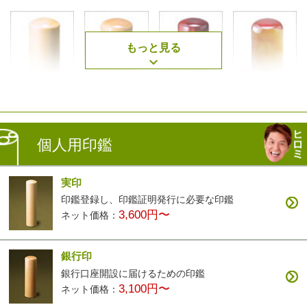
もっと見る
薩摩本柘
楓
アグニ
琥珀
2,500円〜
3,400円〜
3,400円〜
7,900円〜
個人用印鑑
実印
印鑑登録し、印鑑証明発行に必要な印鑑
3,600円〜
ネット価格：
黒檀
白檀
ナツメ
智頭杉
3,200円〜
9,900円〜
3,200円〜
3,900円〜
銀行印
銀行口座開設に届けるための印鑑
3,100円〜
ネット価格：