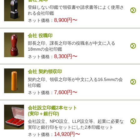
登録しない印鑑で領収書や請求書等によく使用さ
れる会社印鑑
8,900円〜
ネット価格：
会社 役職印
部長之印、課長之印等の役職名が中文に入る
18mmの会社印鑑
8,300円〜
ネット価格：
会社 契約領収印
契約之印、領収之印等が中文に入る16.5mmの会
社印鑑
7,600円〜
ネット価格：
会社設立印鑑2本セット
(実印＋銀行印)
会社設立、NPO設立、LLP設立等、起業に必要な
実印と銀行印をセットにした2本印鑑セット
14,920円〜
ネット価格：