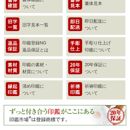
書体見本
ついて
即日配送に
旧字見本一覧
ついて
印鑑登録NG
手彫り仕上げ
返品保証とは
印鑑について
印鑑の素材・
20年保証に
材質について
ついて
清め印鑑に
祈祷印鑑に
ついて
ついて