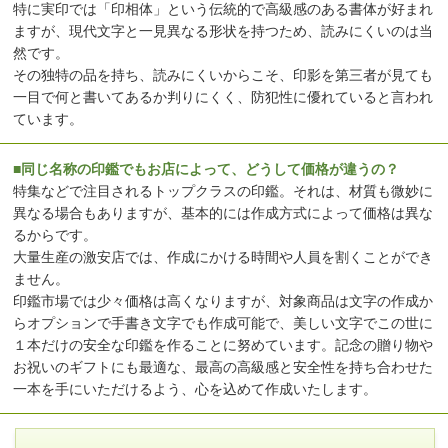
特に実印では「印相体」という伝統的で高級感のある書体が好まれ
ますが、現代文字と一見異なる形状を持つため、読みにくいのは当
然です。
その独特の品を持ち、読みにくいからこそ、印影を第三者が見ても
一目で何と書いてあるか判りにくく、防犯性に優れていると言われ
ています。
■同じ名称の印鑑でもお店によって、どうして価格が違うの？
特集などで注目されるトップクラスの印鑑。それは、材質も微妙に
異なる場合もありますが、基本的には作成方式によって価格は異な
るからです。
大量生産の激安店では、作成にかける時間や人員を割くことができ
ません。
印鑑市場では少々価格は高くなりますが、対象商品は文字の作成か
らオプションで手書き文字でも作成可能で、美しい文字でこの世に
１本だけの安全な印鑑を作ることに努めています。記念の贈り物や
お祝いのギフトにも最適な、最高の高級感と安全性を持ち合わせた
一本を手にいただけるよう、心を込めて作成いたします。