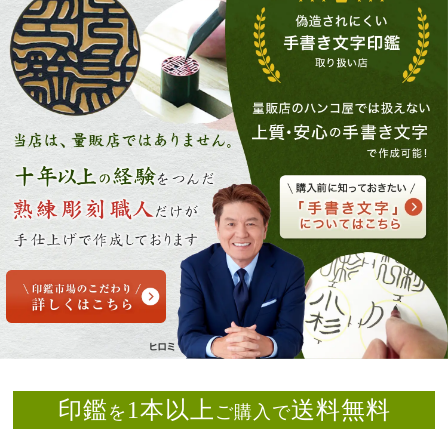
印鑑
1本以上
送料無料
を
ご購入で