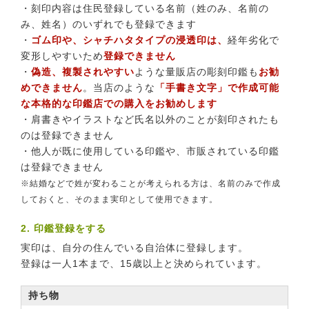
・刻印内容は住民登録している名前（姓のみ、名前の
み、姓名）のいずれでも登録できます
・
ゴム印や、シャチハタタイプの浸透印は、
経年劣化で
変形しやすいため
登録できません
・
偽造、複製されやすい
ような量販店の彫刻印鑑も
お勧
めできません
。当店のような
「手書き文字」で作成可能
な本格的な印鑑店での購入をお勧めします
・肩書きやイラストなど氏名以外のことが刻印されたも
のは登録できません
・他人が既に使用している印鑑や、市販されている印鑑
は登録できません
※結婚などで姓が変わることが考えられる方は、名前のみで作成
しておくと、そのまま実印として使用できます。
2. 印鑑登録をする
実印は、自分の住んでいる自治体に登録します。
登録は一人1本まで、15歳以上と決められています。
持ち物