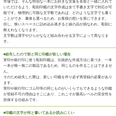
市場では、そんな特別な一本にお好きな言葉を名前と一緒に入れて
いただけるよう、彫刻印鑑の文字作成は全て手書き文字で対応が可
能です。物理的に可能な文字数であれば、どのような文字でも書く
ことができ、書体も選べるため、お客様の想いを形にできます。
但し、狭いスペースに詰め込み過ぎると線の品が損なわれ、彫刻に
耐えれなくなります。
文字数は漢字やひらがななど組み合わせる文字によって異なりま
す。
■紛失したので前と同じ印鑑が欲しい場合
実印や銀行印に使う彫刻印鑑は、伝統的な作成方法に基づき、一本
一本が唯一無二の製品であるため、同じものを作ることはできませ
ん。
そのため紛失した際は、新しい印鑑を作り必ず再登録の必要があり
ます。
実印や銀行印にゴム印等の同じものがいくらでもできるような印鑑
が登録不可の理由はそこにあり、これこそが最高レベルの安全性を
担保する仕組みです。
■印鑑の文字が何と書いてあるか読みにくい