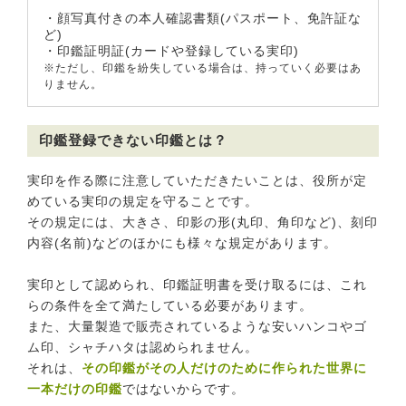
・顔写真付きの本人確認書類(パスポート、免許証な
ど)
・印鑑証明証(カードや登録している実印)
※ただし、印鑑を紛失している場合は、持っていく必要はあ
りません。
印鑑登録できない印鑑とは？
実印を作る際に注意していただきたいことは、役所が定
めている実印の規定を守ることです。
その規定には、大きさ、印影の形(丸印、角印など)、刻印
内容(名前)などのほかにも様々な規定があります。
実印として認められ、印鑑証明書を受け取るには、これ
らの条件を全て満たしている必要があります。
また、大量製造で販売されているような安いハンコやゴ
ム印、シャチハタは認められません。
それは、
その印鑑がその人だけのために作られた世界に
一本だけの印鑑
ではないからです。