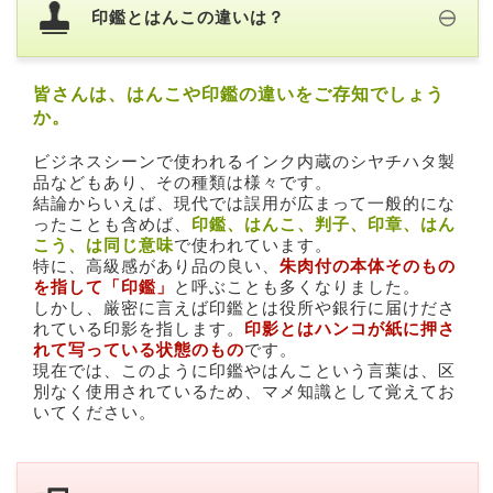
印鑑とはんこの違いは？
皆さんは、はんこや印鑑の違いをご存知でしょう
か。
ビジネスシーンで使われるインク内蔵のシヤチハタ製
品などもあり、その種類は様々です。
結論からいえば、現代では誤用が広まって一般的にな
ったことも含めば、
印鑑、はんこ、判子、印章、はん
こう、は同じ意味
で使われています。
特に、高級感があり品の良い、
朱肉付の本体そのもの
を指して「印鑑」
と呼ぶことも多くなりました。
しかし、厳密に言えば印鑑とは役所や銀行に届けださ
れている印影を指します。
印影とはハンコが紙に押さ
れて写っている状態のもの
です。
現在では、このように印鑑やはんこという言葉は、区
別なく使用されているため、マメ知識として覚えてお
いてください。