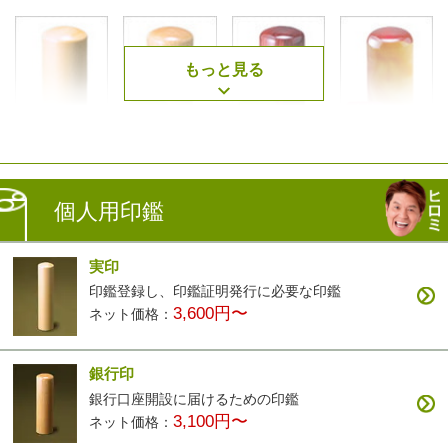
もっと見る
薩摩本柘
楓
アグニ
琥珀
2,500円〜
3,400円〜
3,400円〜
7,900円〜
個人用印鑑
実印
印鑑登録し、印鑑証明発行に必要な印鑑
3,600円〜
ネット価格：
黒檀
白檀
ナツメ
智頭杉
3,200円〜
9,900円〜
3,200円〜
3,900円〜
銀行印
銀行口座開設に届けるための印鑑
3,100円〜
ネット価格：