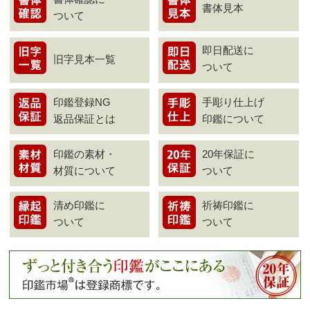
書体見本
ついて
即日配送に
旧字見本一覧
ついて
印鑑登録NG
手彫り仕上げ
返品保証とは
印鑑について
印鑑の素材・
20年保証に
材質について
ついて
清め印鑑に
祈祷印鑑に
ついて
ついて