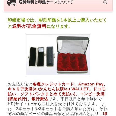
送料無料と印鑑ケースについて
印鑑市場では、彫刻印鑑を1本以上ご購入いただく
送料が完全無料
と
になります。
お支払方法は
各種クレジットカード、​Amazon Pay、​
キャリア決済(​auかんたん決済/au WALLET、ドコモ
払い、ソフトバンクまとめて支払い)、​コンビニ決済
(収納代行)、銀行振込
です。平日祝日と年中無休で
HP(サイト)上からご注文を受け付けております。 ま
た、2本セットや3本セットをご購入頂いた方は、それ
ぞれの商品ページの商品画像と商品詳細のとおり、
印