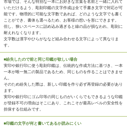
市場では、そんな特別な一本にお好きな言葉を名前と一緒に入れて
いただけるよう、彫刻印鑑の文字作成は全て手書き文字で対応が可
能です。物理的に可能な文字数であれば、どのような文字でも書く
ことができ、書体も選べるため、お客様の想いを形にできます。
但し、狭いスペースに詰め込み過ぎると線の品が損なわれ、彫刻に
耐えれなくなります。
文字数は漢字やひらがななど組み合わせる文字によって異なりま
す。
■紛失したので前と同じ印鑑が欲しい場合
実印や銀行印に使う彫刻印鑑は、伝統的な作成方法に基づき、一本
一本が唯一無二の製品であるため、同じものを作ることはできませ
ん。
そのため紛失した際は、新しい印鑑を作り必ず再登録の必要があり
ます。
実印や銀行印にゴム印等の同じものがいくらでもできるような印鑑
が登録不可の理由はそこにあり、これこそが最高レベルの安全性を
担保する仕組みです。
■印鑑の文字が何と書いてあるか読みにくい