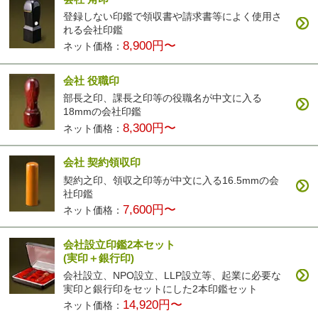
登録しない印鑑で領収書や請求書等によく使用さ
れる会社印鑑
8,900円〜
ネット価格：
会社 役職印
部長之印、課長之印等の役職名が中文に入る
18mmの会社印鑑
8,300円〜
ネット価格：
会社 契約領収印
契約之印、領収之印等が中文に入る16.5mmの会
社印鑑
7,600円〜
ネット価格：
会社設立印鑑2本セット
(実印＋銀行印)
会社設立、NPO設立、LLP設立等、起業に必要な
実印と銀行印をセットにした2本印鑑セット
14,920円〜
ネット価格：