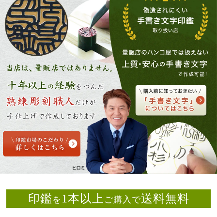
印鑑
1本以上
送料無料
を
ご購入で