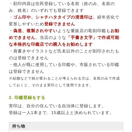
・刻印内容は住民登録している名前（姓のみ、名前の
み、姓名）のいずれでも登録できます
・
ゴム印や、シャチハタタイプの浸透印は、
経年劣化で
変形しやすいため
登録できません
・
偽造、複製されやすい
ような量販店の彫刻印鑑も
お勧
めできません
。当店のような
「手書き文字」で作成可能
な本格的な印鑑店での購入をお勧めします
・肩書きやイラストなど氏名以外のことが刻印されたも
のは登録できません
・他人が既に使用している印鑑や、市販されている印鑑
は登録できません
※結婚などで姓が変わることが考えられる方は、名前のみで作成
しておくと、そのまま実印として使用できます。
2. 印鑑登録をする
実印は、自分の住んでいる自治体に登録します。
登録は一人1本まで、15歳以上と決められています。
持ち物