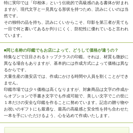
特に実印では「印相体」という伝統的で高級感のある書体が好まれ
ますが、現代文字と一見異なる形状を持つため、読みにくいのは当
然です。
その独特の品を持ち、読みにくいからこそ、印影を第三者が見ても
一目で何と書いてあるか判りにくく、防犯性に優れていると言われ
ています。
■同じ名称の印鑑でもお店によって、どうして価格が違うの？
特集などで注目されるトップクラスの印鑑。それは、材質も微妙に
異なる場合もありますが、基本的には作成方式によって価格は異な
るからです。
大量生産の激安店では、作成にかける時間や人員を割くことができ
ません。
印鑑市場では少々価格は高くなりますが、対象商品は文字の作成か
らオプションで手書き文字でも作成可能で、美しい文字でこの世に
１本だけの安全な印鑑を作ることに努めています。記念の贈り物や
お祝いのギフトにも最適な、最高の高級感と安全性を持ち合わせた
一本を手にいただけるよう、心を込めて作成いたします。