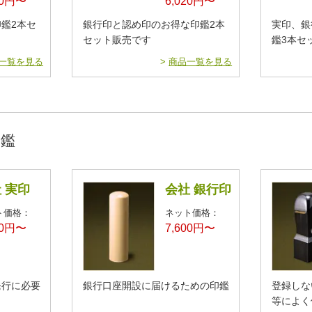
20円〜
6,020円〜
鑑2本セ
銀行印と認め印のお得な印鑑2本
実印、銀
セット販売です
鑑3本セ
一覧を見る
>
商品一覧を見る
印鑑
 実印
会社 銀行印
ト価格：
ネット価格：
00円〜
7,600円〜
発行に必要
銀行口座開設に届けるための印鑑
登録しな
等によく