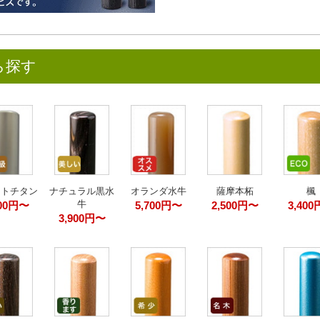
ら探す
ストチタン
ナチュラル黒水
オランダ水牛
薩摩本柘
楓
牛
700円〜
5,700円〜
2,500円〜
3,40
3,900円〜