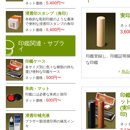
5,400円〜
ネット価格：
浸透印スタンプ（角印）
実
本格的な彫刻印鑑のような書体
で便利な浸透印スタンプの角印
ネッ
5,400円〜
ネット価格：
3,6
印鑑関連・サプラ
イ
印鑑登録し、印鑑証明
印鑑ケース
な印鑑
各サイズ別に色々な種類の持ち
>
商品
運び便利な印鑑ケース
500円〜
ネット価格：
朱肉・マット
印鑑には必要な朱肉と捺印
印鑑
600円〜
ネット価格：
ッ
(実
印)
浸透印補充液
ブラザー製浸透印用の補充イン
ネッ
キ