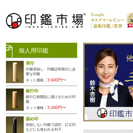
個人用印鑑
実印
印鑑登録し、印鑑証明発行に必
要な印鑑
3,600円〜
ネット価格：
銀行印
銀行口座開設に届けるための印
生レビュー公開中
鑑
3,100円〜
ネット価格：
認め印
登録しない印鑑で認印、訂正印
などにも使われる判子