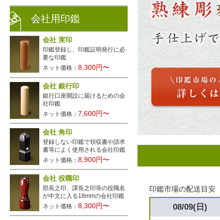
会社用印鑑
会社 実印
印鑑登録し、印鑑証明発行に必
要な印鑑
8,300円〜
ネット価格：
会社 銀行印
銀行口座開設に届けるための会
社印鑑
7,600円〜
ネット価格：
会社 角印
登録しない印鑑で領収書や請求
書等によく使用される会社印鑑
8,900円〜
ネット価格：
会社 役職印
部長之印、課長之印等の役職名
印鑑市場の配送目安
が中文に入る18mmの会社印鑑
8,300円〜
08/09(日)
ネット価格：