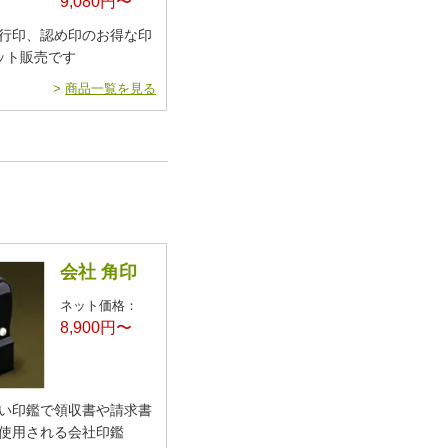
9,080円〜
行印、認め印のお得な印
ット販売です
>
商品一覧を見る
会社 角印
ネット価格：
8,900円〜
い印鑑で領収書や請求書
使用される会社印鑑