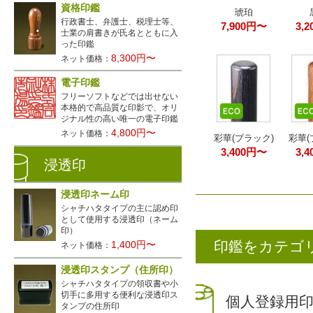
資格印鑑
琥珀
行政書士、弁護士、税理士等、
7,900円〜
3,
士業の肩書きが氏名とともに入
った印鑑
8,300円〜
ネット価格：
電子印鑑
フリーソフトなどでは出せない
本格的で高品質な印影で、オリ
ジナル性の高い唯一の電子印鑑
4,800円〜
ネット価格：
彩華(ブラック)
彩華(
3,400円〜
3,
浸透印
浸透印ネーム印
シャチハタタイプの主に認め印
として使用する浸透印（ネーム
印）
印鑑をカテゴ
1,400円〜
ネット価格：
浸透印スタンプ（住所印）
シャチハタタイプの領収書や小
切手に多用する便利な浸透印ス
個人登録用
タンプの住所印