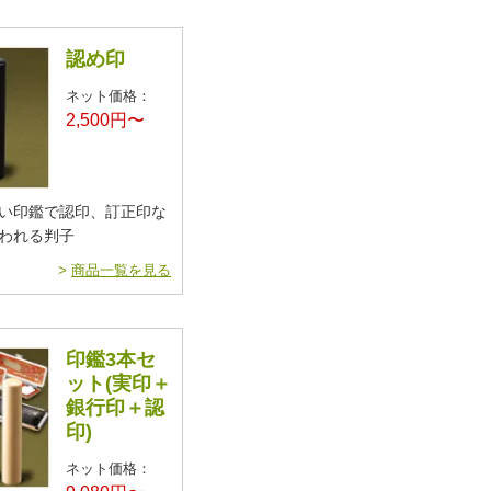
認め印
ネット価格：
2,500円〜
い印鑑で認印、訂正印な
われる判子
>
商品一覧を見る
印鑑3本セ
ット(実印＋
銀行印＋認
印)
ネット価格：