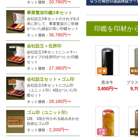
20,780円〜
ネット価格：
事業繁栄印鑑3本セット
会社設立3本セットのそれぞれ3
本に対して、事業繁栄のご祈祷
印鑑を印材か
がついた縁起の良い印鑑セット
36,780円〜
ネット価格：
会社設立＋住所印
会社設立3本セットにシャチハ
タタイプの住所印がついた印鑑
セット
27,380円〜
ネット価格：
会社設立セット＋ゴム印
黒水牛
ブラ
会社設立3本セットにゴム印
3,400円〜
9,
（ユニット印）4段がついた印
鑑セット
28,180円〜
ネット価格：
ゴム印（ユニット印）
1段、1段が分かれる組み合わせ
自由なゴム印
2,200円〜
ネット価格：