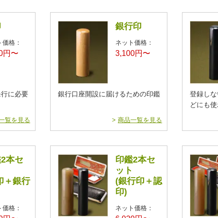
印
銀行印
ト価格：
ネット価格：
00円〜
3,100円〜
発行に必要
銀行口座開設に届けるための印鑑
登録しな
どにも使
一覧を見る
>
商品一覧を見る
2本セ
印鑑2本セ
ト
ット
印＋銀行
(銀行印＋認
印)
ト価格：
ネット価格：