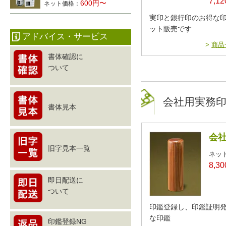
7,1
600円〜
ネット価格：
実印と銀行印のお得な印
ット販売です
アドバイス・サービス
>
商品
書体確認に
ついて
会社用実務
書体見本
会社
旧字見本一覧
ネッ
8,3
即日配送に
ついて
印鑑登録し、印鑑証明
な印鑑
印鑑登録NG