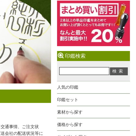
印鑑検索
人気の印鑑
印鑑セット
素材から探す
価格から探す
、交通事情、ご注文状
運送会社の配送状況等に