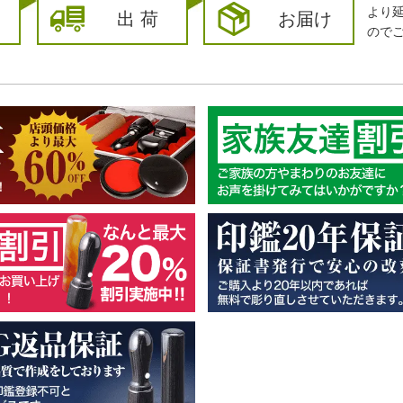
より
出 荷
お届け
ので