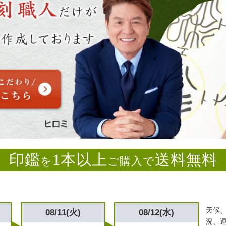
印鑑
1本以上
送料無料
を
ご購入で
天候
08/11(火)
08/12(水)
況、