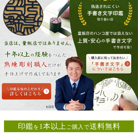
印鑑
1本以上
送料無料
を
ご購入で