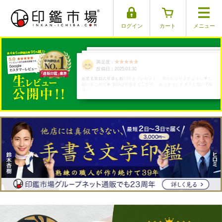
ログイン
カート
メニュー
満足度：
満足度：
満足度：
満足度：
満足度：
投稿日：2025.03.26
投稿日：2025.03.29
投稿日：2025.03.17
投稿日：2025.03.30
投稿日：2025.04.01
結婚する娘に実印と銀行印をプレゼント。 幸せになりますように💗と
願いをこめて🍀 実印は平仮名で二文字。 あっさりしすぎ？と思い手彫
り…