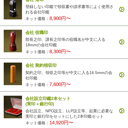
登録しない印鑑で領収書や請求書等によく使用さ
れる会社印鑑
8,900円〜
ネット価格：
会社 役職印
部長之印、課長之印等の役職名が中文に入る
18mmの会社印鑑
8,300円〜
ネット価格：
会社 契約領収印
契約之印、領収之印等が中文に入る16.5mmの会
社印鑑
7,600円〜
ネット価格：
会社設立印鑑2本セット
(実印＋銀行印)
会社設立、NPO設立、LLP設立等、起業に必要な
実印と銀行印をセットにした2本印鑑セット
14,920円〜
ネット価格：