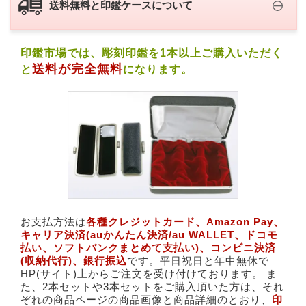
送料無料と印鑑ケースについて
印鑑市場では、彫刻印鑑を1本以上ご購入いただく
送料が完全無料
と
になります。
お支払方法は
各種クレジットカード、​Amazon Pay、​
キャリア決済(​auかんたん決済/au WALLET、ドコモ
払い、ソフトバンクまとめて支払い)、​コンビニ決済
(収納代行)、銀行振込
です。平日祝日と年中無休で
HP(サイト)上からご注文を受け付けております。 ま
た、2本セットや3本セットをご購入頂いた方は、それ
ぞれの商品ページの商品画像と商品詳細のとおり、
印