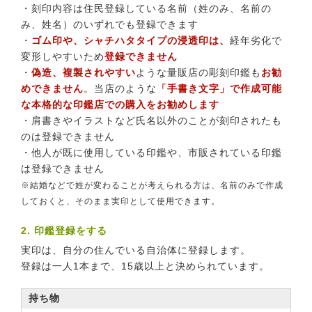
・刻印内容は住民登録している名前（姓のみ、名前の
み、姓名）のいずれでも登録できます
・
ゴム印や、シャチハタタイプの浸透印は、
経年劣化で
変形しやすいため
登録できません
・
偽造、複製されやすい
ような量販店の彫刻印鑑も
お勧
めできません
。当店のような
「手書き文字」で作成可能
な本格的な印鑑店での購入をお勧めします
・肩書きやイラストなど氏名以外のことが刻印されたも
のは登録できません
・他人が既に使用している印鑑や、市販されている印鑑
は登録できません
※結婚などで姓が変わることが考えられる方は、名前のみで作成
しておくと、そのまま実印として使用できます。
2. 印鑑登録をする
実印は、自分の住んでいる自治体に登録します。
登録は一人1本まで、15歳以上と決められています。
持ち物