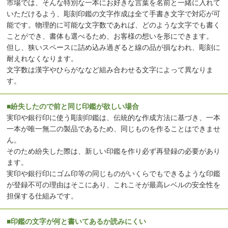
市場では、そんな特別な一本にお好きな言葉を名前と一緒に入れて
いただけるよう、彫刻印鑑の文字作成は全て手書き文字で対応が可
能です。物理的に可能な文字数であれば、どのような文字でも書く
ことができ、書体も選べるため、お客様の想いを形にできます。
但し、狭いスペースに詰め込み過ぎると線の品が損なわれ、彫刻に
耐えれなくなります。
文字数は漢字やひらがななど組み合わせる文字によって異なりま
す。
■紛失したので前と同じ印鑑が欲しい場合
実印や銀行印に使う彫刻印鑑は、伝統的な作成方法に基づき、一本
一本が唯一無二の製品であるため、同じものを作ることはできませ
ん。
そのため紛失した際は、新しい印鑑を作り必ず再登録の必要があり
ます。
実印や銀行印にゴム印等の同じものがいくらでもできるような印鑑
が登録不可の理由はそこにあり、これこそが最高レベルの安全性を
担保する仕組みです。
■印鑑の文字が何と書いてあるか読みにくい