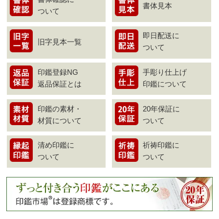
書体見本
ついて
即日配送に
旧字見本一覧
ついて
印鑑登録NG
手彫り仕上げ
返品保証とは
印鑑について
印鑑の素材・
20年保証に
材質について
ついて
清め印鑑に
祈祷印鑑に
ついて
ついて