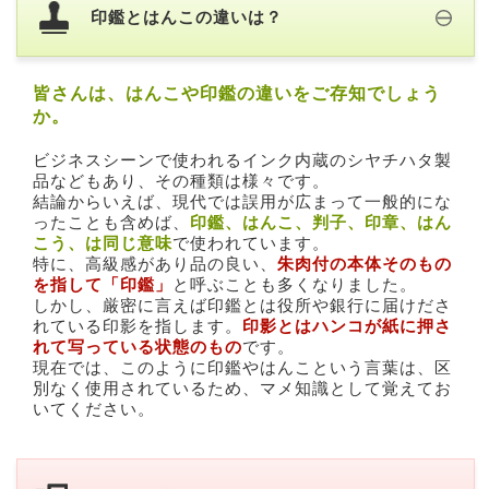
印鑑とはんこの違いは？
皆さんは、はんこや印鑑の違いをご存知でしょう
か。
ビジネスシーンで使われるインク内蔵のシヤチハタ製
品などもあり、その種類は様々です。
結論からいえば、現代では誤用が広まって一般的にな
ったことも含めば、
印鑑、はんこ、判子、印章、はん
こう、は同じ意味
で使われています。
特に、高級感があり品の良い、
朱肉付の本体そのもの
を指して「印鑑」
と呼ぶことも多くなりました。
しかし、厳密に言えば印鑑とは役所や銀行に届けださ
れている印影を指します。
印影とはハンコが紙に押さ
れて写っている状態のもの
です。
現在では、このように印鑑やはんこという言葉は、区
別なく使用されているため、マメ知識として覚えてお
いてください。