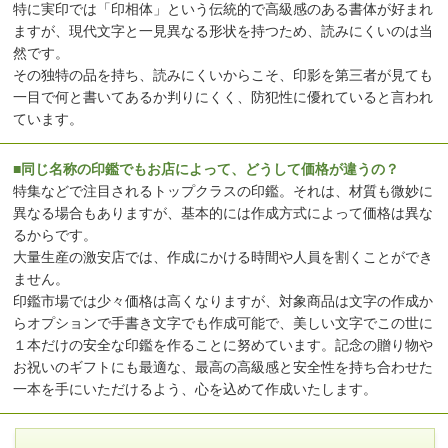
特に実印では「印相体」という伝統的で高級感のある書体が好まれ
ますが、現代文字と一見異なる形状を持つため、読みにくいのは当
然です。
その独特の品を持ち、読みにくいからこそ、印影を第三者が見ても
一目で何と書いてあるか判りにくく、防犯性に優れていると言われ
ています。
■同じ名称の印鑑でもお店によって、どうして価格が違うの？
特集などで注目されるトップクラスの印鑑。それは、材質も微妙に
異なる場合もありますが、基本的には作成方式によって価格は異な
るからです。
大量生産の激安店では、作成にかける時間や人員を割くことができ
ません。
印鑑市場では少々価格は高くなりますが、対象商品は文字の作成か
らオプションで手書き文字でも作成可能で、美しい文字でこの世に
１本だけの安全な印鑑を作ることに努めています。記念の贈り物や
お祝いのギフトにも最適な、最高の高級感と安全性を持ち合わせた
一本を手にいただけるよう、心を込めて作成いたします。