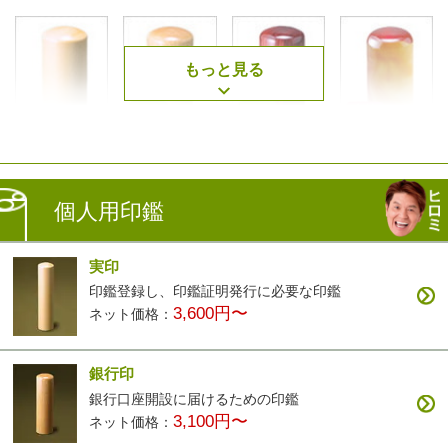
もっと見る
薩摩本柘
楓
アグニ
琥珀
2,500円〜
3,400円〜
3,400円〜
7,900円〜
個人用印鑑
実印
印鑑登録し、印鑑証明発行に必要な印鑑
3,600円〜
ネット価格：
黒檀
白檀
ナツメ
智頭杉
3,200円〜
9,900円〜
3,200円〜
3,900円〜
銀行印
銀行口座開設に届けるための印鑑
3,100円〜
ネット価格：