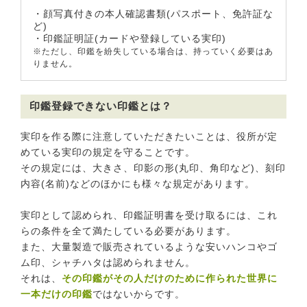
・顔写真付きの本人確認書類(パスポート、免許証な
ど)
・印鑑証明証(カードや登録している実印)
※ただし、印鑑を紛失している場合は、持っていく必要はあ
りません。
印鑑登録できない印鑑とは？
実印を作る際に注意していただきたいことは、役所が定
めている実印の規定を守ることです。
その規定には、大きさ、印影の形(丸印、角印など)、刻印
内容(名前)などのほかにも様々な規定があります。
実印として認められ、印鑑証明書を受け取るには、これ
らの条件を全て満たしている必要があります。
また、大量製造で販売されているような安いハンコやゴ
ム印、シャチハタは認められません。
それは、
その印鑑がその人だけのために作られた世界に
一本だけの印鑑
ではないからです。