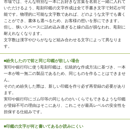
市場では、そんな特別な一本にお好きな言葉を名前と一緒に入れて
いただけるよう、彫刻印鑑の文字作成は全て手書き文字で対応が可
能です。物理的に可能な文字数であれば、どのような文字でも書く
ことができ、書体も選べるため、お客様の想いを形にできます。
但し、狭いスペースに詰め込み過ぎると線の品が損なわれ、彫刻に
耐えれなくなります。
文字数は漢字やひらがななど組み合わせる文字によって異なりま
す。
■紛失したので前と同じ印鑑が欲しい場合
実印や銀行印に使う彫刻印鑑は、伝統的な作成方法に基づき、一本
一本が唯一無二の製品であるため、同じものを作ることはできませ
ん。
そのため紛失した際は、新しい印鑑を作り必ず再登録の必要があり
ます。
実印や銀行印にゴム印等の同じものがいくらでもできるような印鑑
が登録不可の理由はそこにあり、これこそが最高レベルの安全性を
担保する仕組みです。
■印鑑の文字が何と書いてあるか読みにくい