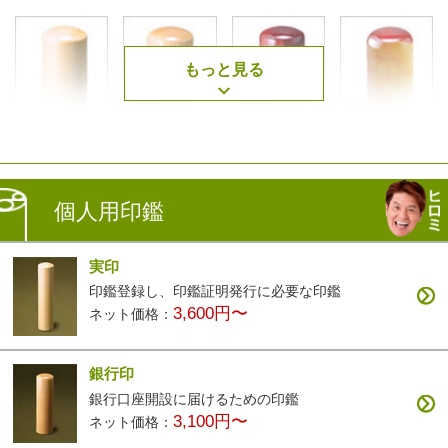
もっと見る
薩摩本柘
楓
アグニ
琥珀
2,500円〜
3,400円〜
3,400円〜
7,900円〜
個人用印鑑
実印
印鑑登録し、印鑑証明発行に必要な印鑑
3,600円〜
ネット価格：
黒檀
白檀
ナツメ
智頭杉
3,200円〜
9,900円〜
3,200円〜
3,900円〜
銀行印
銀行口座開設に届けるための印鑑
3,100円〜
ネット価格：