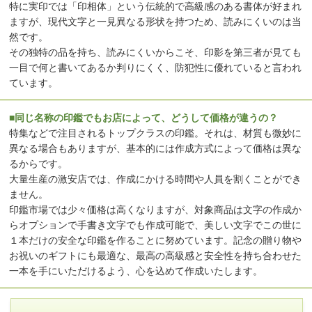
特に実印では「印相体」という伝統的で高級感のある書体が好まれ
ますが、現代文字と一見異なる形状を持つため、読みにくいのは当
然です。
その独特の品を持ち、読みにくいからこそ、印影を第三者が見ても
一目で何と書いてあるか判りにくく、防犯性に優れていると言われ
ています。
■同じ名称の印鑑でもお店によって、どうして価格が違うの？
特集などで注目されるトップクラスの印鑑。それは、材質も微妙に
異なる場合もありますが、基本的には作成方式によって価格は異な
るからです。
大量生産の激安店では、作成にかける時間や人員を割くことができ
ません。
印鑑市場では少々価格は高くなりますが、対象商品は文字の作成か
らオプションで手書き文字でも作成可能で、美しい文字でこの世に
１本だけの安全な印鑑を作ることに努めています。記念の贈り物や
お祝いのギフトにも最適な、最高の高級感と安全性を持ち合わせた
一本を手にいただけるよう、心を込めて作成いたします。