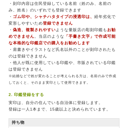
・刻印内容は住民登録している名前（姓のみ、名前の
み、姓名）のいずれでも登録できます
・
ゴム印や、シャチハタタイプの浸透印は、
経年劣化で
変形しやすいため
登録できません
・
偽造、複製されやすい
ような量販店の彫刻印鑑も
お勧
めできません
。当店のような
「手書き文字」で作成可能
な本格的な印鑑店での購入をお勧めします
・肩書きやイラストなど氏名以外のことが刻印されたも
のは登録できません
・他人が既に使用している印鑑や、市販されている印鑑
は登録できません
※結婚などで姓が変わることが考えられる方は、名前のみで作成
しておくと、そのまま実印として使用できます。
2. 印鑑登録をする
実印は、自分の住んでいる自治体に登録します。
登録は一人1本まで、15歳以上と決められています。
持ち物