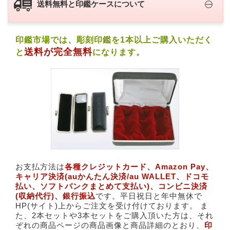
送料無料と印鑑ケースについて
印鑑市場では、彫刻印鑑を1本以上ご購入いただく
送料が完全無料
と
になります。
お支払方法は
各種クレジットカード、​Amazon Pay、​
キャリア決済(​auかんたん決済/au WALLET、ドコモ
払い、ソフトバンクまとめて支払い)、​コンビニ決済
(収納代行)、銀行振込
です。平日祝日と年中無休で
HP(サイト)上からご注文を受け付けております。 ま
た、2本セットや3本セットをご購入頂いた方は、それ
ぞれの商品ページの商品画像と商品詳細のとおり、
印