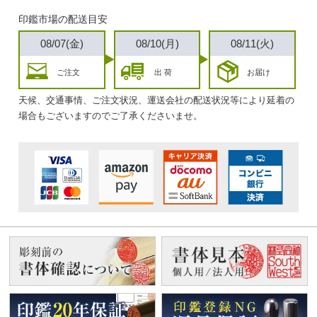
印鑑市場の配送目安
08/07(金)
08/10(月)
08/11(火)
ご注文
出 荷
お届け
天候、交通事情、ご注文状況、運送会社の配送状況等により延着の
場合もございますのでご了承くださいませ。