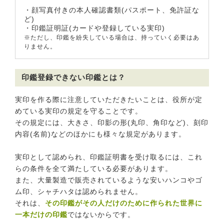
・顔写真付きの本人確認書類(パスポート、免許証な
ど)
・印鑑証明証(カードや登録している実印)
※ただし、印鑑を紛失している場合は、持っていく必要はあ
りません。
印鑑登録できない印鑑とは？
実印を作る際に注意していただきたいことは、役所が定
めている実印の規定を守ることです。
その規定には、大きさ、印影の形(丸印、角印など)、刻印
内容(名前)などのほかにも様々な規定があります。
実印として認められ、印鑑証明書を受け取るには、これ
らの条件を全て満たしている必要があります。
また、大量製造で販売されているような安いハンコやゴ
ム印、シャチハタは認められません。
それは、
その印鑑がその人だけのために作られた世界に
一本だけの印鑑
ではないからです。