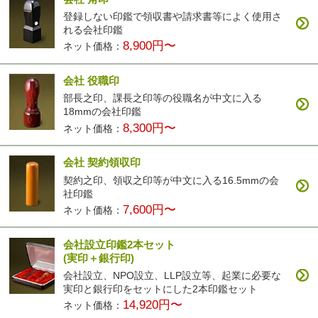
登録しない印鑑で領収書や請求書等によく使用さ
れる会社印鑑
8,900円〜
ネット価格：
会社 役職印
部長之印、課長之印等の役職名が中文に入る
18mmの会社印鑑
8,300円〜
ネット価格：
会社 契約領収印
契約之印、領収之印等が中文に入る16.5mmの会
社印鑑
7,600円〜
ネット価格：
会社設立印鑑2本セット
(実印＋銀行印)
会社設立、NPO設立、LLP設立等、起業に必要な
実印と銀行印をセットにした2本印鑑セット
14,920円〜
ネット価格：