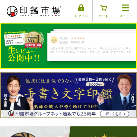
ログイン
カート
メニュー
満足度：
満足度：
満足度：
満足度：
満足度：
投稿日：2025.03.30
投稿日：2025.03.26
投稿日：2025.03.29
投稿日：2025.03.17
投稿日：2025.04.01
結婚する娘に実印と銀行印をプレゼント。 幸せになりますように💗と
願いをこめて🍀 実印は平仮名で二文字。 あっさりしすぎ？と思い手彫
り…