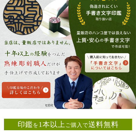
印鑑
1本以上
送料無料
を
ご購入で