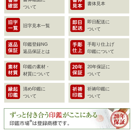
書体見本
ついて
即日配送に
旧字見本一覧
ついて
印鑑登録NG
手彫り仕上げ
返品保証とは
印鑑について
印鑑の素材・
20年保証に
材質について
ついて
清め印鑑に
祈祷印鑑に
ついて
ついて