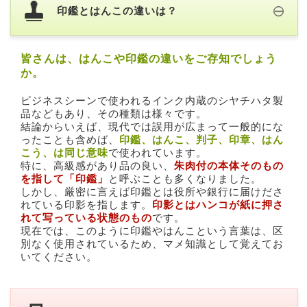
印鑑とはんこの違いは？
皆さんは、はんこや印鑑の違いをご存知でしょう
か。
ビジネスシーンで使われるインク内蔵のシヤチハタ製
品などもあり、その種類は様々です。
結論からいえば、現代では誤用が広まって一般的にな
ったことも含めば、
印鑑、はんこ、判子、印章、はん
こう、は同じ意味
で使われています。
特に、高級感があり品の良い、
朱肉付の本体そのもの
を指して「印鑑」
と呼ぶことも多くなりました。
しかし、厳密に言えば印鑑とは役所や銀行に届けださ
れている印影を指します。
印影とはハンコが紙に押さ
れて写っている状態のもの
です。
現在では、このように印鑑やはんこという言葉は、区
別なく使用されているため、マメ知識として覚えてお
いてください。